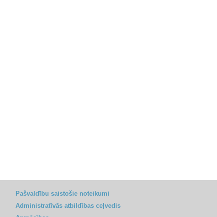
Pašvaldību saistošie noteikumi
Administratīvās atbildības ceļvedis