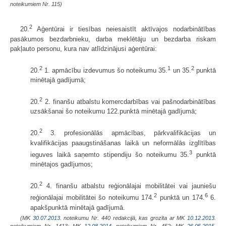
noteikumiem Nr. 115)
2
20.
Aģentūrai ir tiesības neiesaistīt aktīvajos nodarbinātības
pasākumos bezdarbnieku, darba meklētāju un bezdarba riskam
pakļauto personu, kura nav atlīdzinājusi aģentūrai:
2
1
2
20.
1. apmācību izdevumus šo noteikumu 35.
un 35.
punktā
minētajā gadījumā;
2
20.
2. finanšu atbalstu komercdarbības vai pašnodarbinātības
uzsākšanai šo noteikumu 122.punktā minētajā gadījumā;
2
20.
3. profesionālās apmācības, pārkvalifikācijas un
kvalifikācijas paaugstināšanas laikā un neformālās izglītības
3
ieguves laikā saņemto stipendiju šo noteikumu 35.
punktā
minētajos gadījumos;
2
20.
4. finanšu atbalstu reģionālajai mobilitātei vai jauniešu
2
6
reģionālajai mobilitātei šo noteikumu 174.
punktā un 174.
6.
apakšpunktā minētajā gadījumā.
(MK
30.07.2013.
noteikumu Nr. 440 redakcijā, kas grozīta ar MK
10.12.2013.
noteikumiem Nr. 1413; MK
12.08.2014.
noteikumiem Nr. 452; MK
26.05.2015.