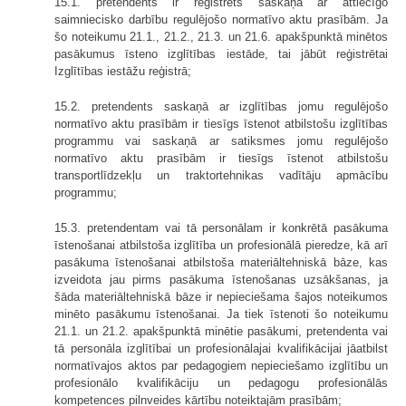
15.1. pretendents ir reģistrēts saskaņā ar attiecīgo
saimniecisko darbību regulējošo normatīvo aktu prasībām. Ja
šo noteikumu 21.1., 21.2., 21.3. un 21.6. apakšpunktā minētos
pasākumus īsteno izglītības iestāde, tai jābūt reģistrētai
Izglītības iestāžu reģistrā;
15.2. pretendents saskaņā ar izglītības jomu regulējošo
normatīvo aktu prasībām ir tiesīgs īstenot atbilstošu izglītības
programmu vai saskaņā ar satiksmes jomu regulējošo
normatīvo aktu prasībām ir tiesīgs īstenot atbilstošu
transportlīdzekļu un traktortehnikas vadītāju apmācību
programmu;
15.3. pretendentam vai tā personālam ir konkrētā pasākuma
īstenošanai atbilstoša izglītība un profesionālā pieredze, kā arī
pasākuma īstenošanai atbilstoša materiāltehniskā bāze, kas
izveidota jau pirms pasākuma īstenošanas uzsākšanas, ja
šāda materiāltehniskā bāze ir nepieciešama šajos noteikumos
minēto pasākumu īstenošanai. Ja tiek īstenoti šo noteikumu
21.1. un 21.2. apakšpunktā minētie pasākumi, pretendenta vai
tā personāla izglītībai un profesionālajai kvalifikācijai jāatbilst
normatīvajos aktos par pedagogiem nepieciešamo izglītību un
profesionālo kvalifikāciju un pedagogu profesionālās
kompetences pilnveides kārtību noteiktajām prasībām;