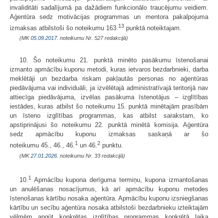
invaliditāti sadalījumā pa dažādiem funkcionālo traucējumu veidiem.
Aģentūra sedz motivācijas programmas un mentora pakalpojuma
13
izmaksas atbilstoši šo noteikumu 163.
punktā noteiktajam.
(MK
05.09.2017.
noteikumu Nr. 527 redakcijā)
10. Šo noteikumu 21. punktā minēto pasākumu īstenošanai
izmanto apmācību kuponu metodi, kuras ietvaros bezdarbnieki, darba
meklētāji un bezdarba riskam pakļautās personas no aģentūras
piedāvājuma vai individuāli, ja izvēlētajā administratīvajā teritorijā nav
attiecīga piedāvājuma, izvēlas pasākuma īstenotājus – izglītības
iestādes, kuras atbilst šo noteikumu 15. punktā minētajām prasībām
un īsteno izglītības programmas, kas atbilst sarakstam, ko
apstiprinājusi šo noteikumu 22. punktā minētā komisija. Aģentūra
sedz apmācību kuponu izmaksas saskaņā ar šo
1
2
noteikumu 45., 46., 46.
un 46.
punktu.
(MK
27.01.2026.
noteikumu Nr. 33 redakcijā)
1
10.
Apmācību kupona derīguma termiņu, kupona izmantošanas
un anulēšanas nosacījumus, kā arī apmācību kuponu metodes
īstenošanas kārtību nosaka aģentūra. Apmācību kuponu izsniegšanas
kārtību un secību aģentūra nosaka atbilstoši bezdarbnieku izteiktajām
vēlmēm apgūt konkrētas izglītības programmas konkrētā laika