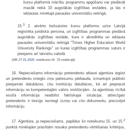
kursu platformā mācību programmu apgūšanu var piedāvāt
mazāk nekā 10 augstākās izglītības iestādes, ja tās ir
iekļautas minētajā pasaules universitāšu reitingā;
3
15.
2. atvērto tiešsaistes kursu platformu uztur Latvijā
reģistrēta juridiskā persona, un izglītības programmas piedāvā
augstākās izglītības iestāde, kura ir akreditēta un iekļauta
pasaules universitāšu reitingā "Times Higher Education World
University Rankings" un kuras izglītības programmas saturs ir
pieejams arī latviešu valodā.
(MK
27.01.2026.
noteikumu Nr. 33 redakcijā)
16. Nepieciešamo informāciju pretendentu atlasei aģentūra iegūst
un pretendentu sniegto ziņu patiesumu pārbauda, izmantojot publiski
pieejamās datubāzes, citu institūciju datubāzes, kā arī pieprasot
informāciju no kompetentajām valsts institūcijām. Ja aģentūras rīcībā
esošā informācija neatbilst faktiskajai situācijai, attiecīgais
pretendents ir tiesīgs iesniegt izziņu vai citu dokumentu, precizējot
informāciju.
2
17. Aģentūra, ja nepieciešams, papildus šo noteikumu 15. un 15.
punktā minētajām prasībām nosaka pretendentu vērtēšanas kritērijus,