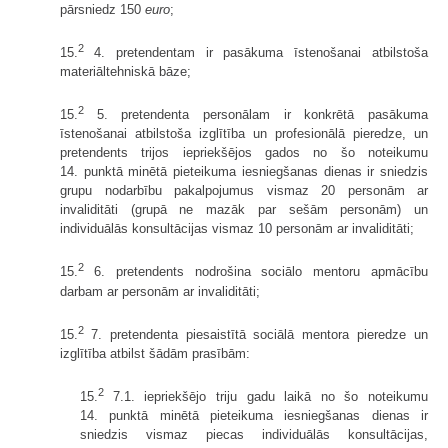
pārsniedz 150
euro
;
2
15.
4. pretendentam ir pasākuma īstenošanai atbilstoša
materiāltehniskā bāze;
2
15.
5. pretendenta personālam ir konkrētā pasākuma
īstenošanai atbilstoša izglītība un profesionālā pieredze, un
pretendents trijos iepriekšējos gados no šo noteikumu
14. punktā minētā pieteikuma iesniegšanas dienas ir sniedzis
grupu nodarbību pakalpojumus vismaz 20 personām ar
invaliditāti (grupā ne mazāk par sešām personām) un
individuālās konsultācijas vismaz 10 personām ar invaliditāti;
2
15.
6. pretendents nodrošina sociālo mentoru apmācību
darbam ar personām ar invaliditāti;
2
15.
7. pretendenta piesaistītā sociālā mentora pieredze un
izglītība atbilst šādām prasībām:
2
15.
7.1. iepriekšējo triju gadu laikā no šo noteikumu
14. punktā minētā pieteikuma iesniegšanas dienas ir
sniedzis vismaz piecas individuālās konsultācijas,