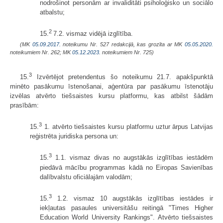
nodrošinot personām ar invaliditāti psiholoģisko un sociālo
atbalstu;
2
15.
7.2. vismaz vidējā izglītība.
(MK
05.09.2017.
noteikumu Nr. 527 redakcijā, kas grozīta ar MK
05.05.2020.
noteikumiem Nr. 262; MK
05.12.2023.
noteikumiem Nr. 725)
3
15.
Izvērtējot pretendentus šo noteikumu 21.7. apakšpunktā
minēto pasākumu īstenošanai, aģentūra par pasākumu īstenotāju
izvēlas atvērto tiešsaistes kursu platformu, kas atbilst šādām
prasībām:
3
15.
1. atvērto tiešsaistes kursu platformu uztur ārpus Latvijas
reģistrēta juridiska persona un:
3
15.
1.1. vismaz divas no augstākās izglītības iestādēm
piedāvā mācību programmas kādā no Eiropas Savienības
dalībvalstu oficiālajām valodām;
3
15.
1.2. vismaz 10 augstākās izglītības iestādes ir
iekļautas pasaules universitāšu reitingā "Times Higher
Education World University Rankings". Atvērto tiešsaistes