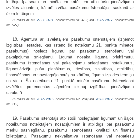
kritēriju īpatsvaru un minētajiem kritērijiem atbilstošo piedāvājumu
izvēles algoritmu, kā arī izvēlas pasākumu īstenotājus saskaņā ar
šiem kritērijiem.
(Grozīts ar MK
21.06.2011.
noteikumiem Nr. 482; MK
05.09.2017.
noteikumiem
Nr. 527)
18. Aģentūra ar izvēlētajiem pasākumu īstenotājiem (izņemot
izglītības iestādes, kas īsteno šo noteikumu 21. punktā minētos
pasākumus) noslēdz līgumu par pasākumu īstenošanu vai
pakalpojumu sniegšanu. Līgumā nosaka līguma priekšmetu,
pasākumu īstenošanas vai pakalpojumu sniegšanas noteikumus,
līgumslēdzēju pušu pienākumus, tiesības, saistības, atbildību,
finansēšanas un savstarpējo norēķinu kārtību, līguma izpildes termiņu
un vietu. Šo noteikumu 21. punktā minēto pasākumu īstenošanai
izvēlētos pretendentus aģentūra iekļauj izglītības piedāvājumu
sarakstā.
(Grozīts ar MK
26.05.2015.
noteikumiem Nr. 264; MK
28.02.2017.
noteikumiem
Nr. 115)
19. Pasākumu īstenotājs atbilstoši noslēgtajam līgumam un šajos
noteikumos noteiktajiem nosacījumiem ir atbildīgs par pasākumu
mērķu sasniegšanu, pasākumu īstenošanas kvalitāti un finanšu
izlietojumu. Pasākumu nekvalitatīva īstenošana vai nepatiesu