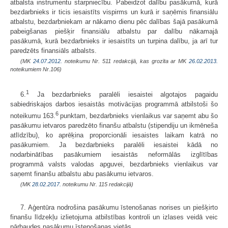
atbalsta instrumentu starpniecību. Pabeidzot dalību pasākumā, kurā
bezdarbnieks ir ticis iesaistīts vispirms un kurā ir saņēmis finansiālu
atbalstu, bezdarbniekam ar nākamo dienu pēc dalības šajā pasākumā
pabeigšanas piešķir finansiālu atbalstu par dalību nākamajā
pasākumā, kurā bezdarbnieks ir iesaistīts un turpina dalību, ja arī tur
paredzēts finansiāls atbalsts.
(MK
24.07.2012.
noteikumu Nr. 511 redakcijā, kas grozīta ar MK
26.02.2013.
noteikumiem Nr.106)
1
6.
Ja bezdarbnieks paralēli iesaistei algotajos pagaidu
sabiedriskajos darbos iesaistās motivācijas programmā atbilstoši šo
6
noteikumu 163.
punktam, bezdarbnieks vienlaikus var saņemt abu šo
pasākumu ietvaros paredzēto finanšu atbalstu (stipendiju un ikmēneša
atlīdzību), ko aprēķina proporcionāli iesaistes laikam katrā no
pasākumiem. Ja bezdarbnieks paralēli iesaistei kādā no
nodarbinātības pasākumiem iesaistās neformālās izglītības
programmā valsts valodas apguvei, bezdarbnieks vienlaikus var
saņemt finanšu atbalstu abu pasākumu ietvaros.
(MK
28.02.2017.
noteikumu Nr. 115 redakcijā)
7. Aģentūra nodrošina pasākumu īstenošanas norises un piešķirto
finanšu līdzekļu izlietojuma atbilstības kontroli un izlases veidā veic
pārbaudes pasākumu īstenošanas vietās.