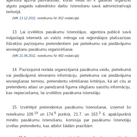
aģentūra apzina pašvaldības, kuras vēlas un ir gatavas organizēt
algoto pagaidu sabiedrisko darbu īstenošanu savā administratīvajā
teritorijā.
(MK
13.12.2011.
noteikumu Nr.952 redakcijā)
13. Lai izvēlētos pasākumu īstenotājus, aģentūra publicē savā
mājaslapā internetā un valsts mēroga vai reģionālajos plašsaziņas
līdzekļos paziņojumu pretendentiem par pieteikumu vai piedāvājumu
iesniegšanu pasākumu organizēšanai.
(MK
21.06.2011.
noteikumu Nr.482 redakcijā)
14. Paziņojumā norāda organizējamā pasākuma veidu, pieteikumā
vai piedāvājumā ietveramo informāciju, pieteikuma vai piedāvājuma
iesniegšanas termiņu, pretendentu vērtēšanas kritērijus, kā arī citu ar
pretendentu atlasi un paredzamā līguma slēgšanu saistītu informāciju,
kas nepieciešama, lai izvēlētos pasākuma īstenotāju.
15. Izvērtējot pretendentus pasākumu īstenošanai, izņemot šo
19
8
3
noteikumu 109.
un 174.
punktā, 21.7. un 163.
6. apakšpunktā
minēto pasākumu īstenošanu, komisija par pasākumu īstenotāju
izvēlas pretendentu, kas atbilst šādām prasībām: