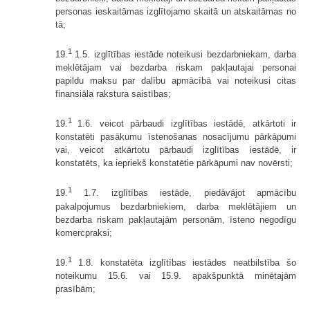
personas ieskaitāmas izglītojamo skaitā un atskaitāmas no
tā;
1
19.
1.5. izglītības iestāde noteikusi bezdarbniekam, darba
meklētājam vai bezdarba riskam pakļautajai personai
papildu maksu par dalību apmācībā vai noteikusi citas
finansiāla rakstura saistības;
1
19.
1.6. veicot pārbaudi izglītības iestādē, atkārtoti ir
konstatēti pasākumu īstenošanas nosacījumu pārkāpumi
vai, veicot atkārtotu pārbaudi izglītības iestādē, ir
konstatēts, ka iepriekš konstatētie pārkāpumi nav novērsti;
1
19.
1.7. izglītības iestāde, piedāvājot apmācību
pakalpojumus bezdarbniekiem, darba meklētājiem un
bezdarba riskam pakļautajām personām, īsteno negodīgu
komercpraksi;
1
19.
1.8. konstatēta izglītības iestādes neatbilstība šo
noteikumu 15.6. vai 15.9. apakšpunktā minētajām
prasībām;