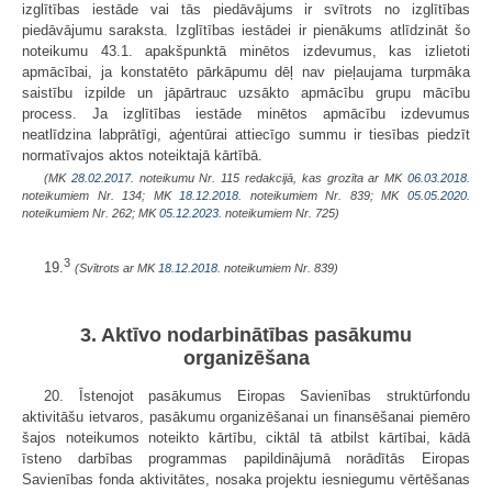
izglītības iestāde vai tās piedāvājums ir svītrots no izglītības
piedāvājumu saraksta. Izglītības iestādei ir pienākums atlīdzināt šo
noteikumu 43.1. apakšpunktā minētos izdevumus, kas izlietoti
apmācībai, ja konstatēto pārkāpumu dēļ nav pieļaujama turpmāka
saistību izpilde un jāpārtrauc uzsākto apmācību grupu mācību
process. Ja izglītības iestāde minētos apmācību izdevumus
neatlīdzina labprātīgi, aģentūrai attiecīgo summu ir tiesības piedzīt
normatīvajos aktos noteiktajā kārtībā.
(MK
28.02.2017.
noteikumu Nr. 115 redakcijā, kas grozīta ar MK
06.03.2018.
noteikumiem Nr. 134; MK
18.12.2018.
noteikumiem Nr. 839; MK
05.05.2020.
noteikumiem Nr. 262; MK
05.12.2023.
noteikumiem Nr. 725)
3
19.
(Svītrots ar MK
18.12.2018.
noteikumiem Nr. 839)
3. Aktīvo nodarbinātības pasākumu
organizēšana
20. Īstenojot pasākumus Eiropas Savienības struktūrfondu
aktivitāšu ietvaros, pasākumu organizēšanai un finansēšanai piemēro
šajos noteikumos noteikto kārtību, ciktāl tā atbilst kārtībai, kādā
īsteno darbības programmas papildinājumā norādītās Eiropas
Savienības fonda aktivitātes, nosaka projektu iesniegumu vērtēšanas