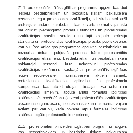
21.1. profesionālās tālākizglītības programmu apguvi, kas dod
iespēju bezdarbniekiem un bezdarba riskam pakļautajām
personām iegūt profesionālo kvalifikāciju, tai skaitā atbilstoši
profesiju standartu sarakstam, kas ietverts normatīvajā aktā
par obligāti piemērojamo profesiju standartu un profesionālās
kvalifikācijas prasību sarakstu un tajā iekļauto profesiju
standartu un profesionālās kvalifikācijas prasību publiskošanas
kārtību. Pēc attiecīgās programmas apguves bezdarbnieks un
bezdarba riskam pakļautā persona kārto profesionālās
kvalifikācijas eksāmenu. Bezdarbniekam un bezdarba riskam
pakļautajai personai, kura nokārtojusi profesionālās
kvalifikācijas eksāmenu, saskaņā ar profesionālās izglītības
ieguvi regulējošajiem normatīvajiem aktiem izsniedz
profesionālās kvalifikācijas apliecību. Ja profesionālā
kompetence, kas atbilst otrajam, trešajam vai ceturtajam
kvalifikācijas līmenim, apgūta ārpus formālās izglītības
sistēmas, tās novērtēšanu (ietverot profesionālās kvalifikācijas
eksāmena organizēšanu) nodrošina saskaņā ar normatīvajiem
aktiem par kārtību, kādā novērtē ārpus formālās izglītības
sistēmas iegūto profesionālo kompetenci;
21.2. profesionālās pilnveides izglītības programmu apguvi,
kas bezdarbniekiem un bezdarba riskam pakļautajām