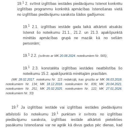
1
19.
2. svītrot izglītības iestādes piedāvājumu īstenot konkrētu
izglītības programmu konkrētā apmācības īstenošanas vietā
no izglītības piedāvājumu saraksta šādos gadījumos:
1
19.
2.1. izglītības iestāde gada laikā atkārtoti atsakās
īstenot šo noteikumu 21.1., 21.2. un 21.3. apakšpunktā
minētās apmācības grupā ne mazāk kā no sešām
personām;
1
19.
2.2.
;
(svītrots ar MK
20.08.2024.
noteikumiem Nr. 565)
1
19.
2.3. konstatēta izglītības iestādes neatbilstība šo
noteikumu 15.2. apakšpunktā minētajām prasībām.
(MK
28.02.2017.
noteikumu Nr. 115 redakcijā, kas grozīta ar MK
06.03.2018.
noteikumiem Nr. 134; MK
18.12.2018.
noteikumiem Nr. 839; MK
20.04.2021.
noteikumiem Nr. 251; MK
25.02.2025.
noteikumiem Nr. 122; MK
27.01.2026.
noteikumiem Nr. 33)
2
19.
Ja izglītības iestāde vai izglītības iestādes piedāvājums
1
atbilstoši šo noteikumu 19.
punktam ir svītrots no izglītības
piedāvājumu saraksta, izglītības iestāde atkārtoti pieteikties
pasākumu īstenošanai var ne agrāk kā divus gadus pēc dienas, kad