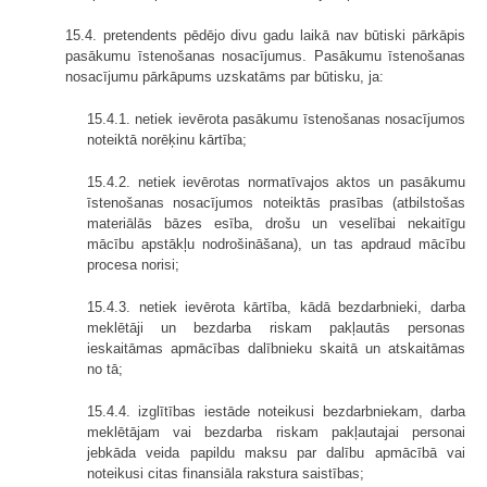
15.4. pretendents pēdējo divu gadu laikā nav būtiski pārkāpis
pasākumu īstenošanas nosacījumus. Pasākumu īstenošanas
nosacījumu pārkāpums uzskatāms par būtisku, ja:
15.4.1. netiek ievērota pasākumu īstenošanas nosacījumos
noteiktā norēķinu kārtība;
15.4.2. netiek ievērotas normatīvajos aktos un pasākumu
īstenošanas nosacījumos noteiktās prasības (atbilstošas
materiālās bāzes esība, drošu un veselībai nekaitīgu
mācību apstākļu nodrošināšana), un tas apdraud mācību
procesa norisi;
15.4.3. netiek ievērota kārtība, kādā bezdarbnieki, darba
meklētāji un bezdarba riskam pakļautās personas
ieskaitāmas apmācības dalībnieku skaitā un atskaitāmas
no tā;
15.4.4. izglītības iestāde noteikusi bezdarbniekam, darba
meklētājam vai bezdarba riskam pakļautajai personai
jebkāda veida papildu maksu par dalību apmācībā vai
noteikusi citas finansiāla rakstura saistības;