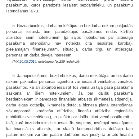
pasākumus, kuros paredzēts iesaistīt bezdarbnieku, un pasākumu
īstenošanas laiku.
5. Bezdarbniekus, darba meklētājus un bezdarba riskam pakļautās
personas iesaista tiem paredzētajos pasākumos rindas kārtībā
atbilstoši šiem noteikumiem (ja šajos noteikumos par attiecīgā
pasākuma īstenošanu nav noteikta cita iesaistes kārtība),
pieejamajam finansējumam, situācijai darba tirgū un attiecīgās
personas un darba devēja interesēm.
(MK
20.05.2014.
noteikumu Nr.259 redakcijā)
6. Ja nepieciešams, bezdarbniekus, darba meklētājus un bezdarba
riskam pakļautās personas aģentūra var iesaistīt vienlaikus vairākos
pasākumos, kā arī atkārtoti iesaistīt tos vienā un tajā pašā pasākumā
saskaņā ar šiem noteikumiem. Ja par dalību pasākumā
bezdarbniekam ir paredzēts finansiāls atbalsts (ikmēneša stipendija,
darba algas dotācija, ikmēneša dotācija biznesa plāna īstenošanas
sākumposmā, ikmēneša atlīdzība,
finanšu atlīdzība reģionālās
mobilitātes veicināšanai
), to piešķir par dalību tikai vienā pasākumā –
tajā, kurā bezdarbnieks tiek iesaistīts vispirms, ievērojot nosacījumu,
ka finansiālais atbalsts, tai skaitā komercdarbības dotācija tam
pašam mērķim vai tām pašām darbībām nav piešķirta ar citu finanšu