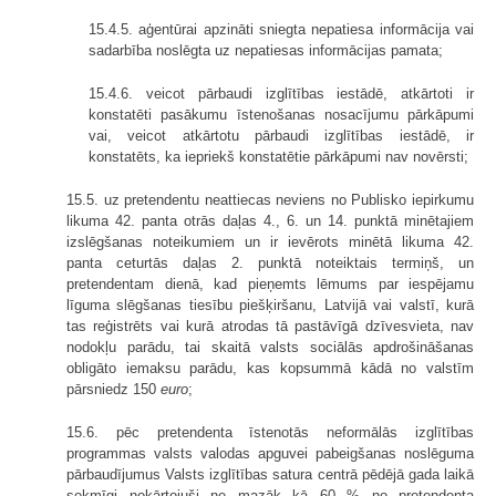
15.4.5. aģentūrai apzināti sniegta nepatiesa informācija vai
sadarbība noslēgta uz nepatiesas informācijas pamata;
15.4.6. veicot pārbaudi izglītības iestādē, atkārtoti ir
konstatēti pasākumu īstenošanas nosacījumu pārkāpumi
vai, veicot atkārtotu pārbaudi izglītības iestādē, ir
konstatēts, ka iepriekš konstatētie pārkāpumi nav novērsti;
15.5. uz pretendentu neattiecas neviens no Publisko iepirkumu
likuma 42. panta otrās daļas 4., 6. un 14. punktā minētajiem
izslēgšanas noteikumiem un ir ievērots minētā likuma 42.
panta ceturtās daļas 2. punktā noteiktais termiņš, un
pretendentam dienā, kad pieņemts lēmums par iespējamu
līguma slēgšanas tiesību piešķiršanu, Latvijā vai valstī, kurā
tas reģistrēts vai kurā atrodas tā pastāvīgā dzīvesvieta, nav
nodokļu parādu, tai skaitā valsts sociālās apdrošināšanas
obligāto iemaksu parādu, kas kopsummā kādā no valstīm
pārsniedz 150
euro
;
15.6. pēc pretendenta īstenotās neformālās izglītības
programmas valsts valodas apguvei pabeigšanas noslēguma
pārbaudījumus Valsts izglītības satura centrā pēdējā gada laikā
sekmīgi nokārtojuši ne mazāk kā 60 % no pretendenta