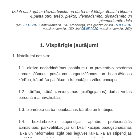
Izdoti saskaņā ar Bezdarbnieku un darba meklētāju atbalsta likuma
4.panta otro, trešo, piekto, vienpadsmito, divpadsmito un
piecpadsmito daļu
(MK
10.12.2013.
noteikumu Nr. 1413 redakcijā, kas grozīta ar MK
29.03.2016.
noteikumiem Nr. 180; MK
05.05.2020.
noteikumiem Nr. 262)
1. Vispārīgie jautājumi
1. Noteikumi nosaka:
1.1. aktīvo nodarbinātības pasākumu un preventīvo bezdarba
samazināšanas pasākumu organizēšanas un finansēšanas
kārtību, kā arī šo pasākumu īstenotāju izvēles principus;
1.2. kārtību, kādā izveidojamas (pielāgojamas) darba vietas
personām ar invaliditāti;
1.3. piemērota darba noteikšanas kārtību un kritērijus;
1.4. bezdarbnieka stipendijas apmēru profesionālās
apmācības, pārkvalifikācijas un kvalifikācijas paaugstināšanas
laikā un neformālās izglītības ieguves laikā, kā arī stipendijas