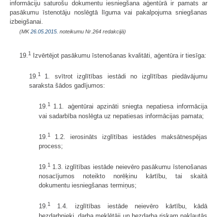
informāciju saturošu dokumentu iesniegšana aģentūrā ir pamats ar
pasākumu īstenotāju noslēgtā līguma vai pakalpojuma sniegšanas
izbeigšanai.
(MK
26.05.2015.
noteikumu Nr.264 redakcijā)
1
19.
Izvērtējot pasākumu īstenošanas kvalitāti, aģentūra ir tiesīga:
1
19.
1. svītrot izglītības iestādi no izglītības piedāvājumu
saraksta šādos gadījumos:
1
19.
1.1. aģentūrai apzināti sniegta nepatiesa informācija
vai sadarbība noslēgta uz nepatiesas informācijas pamata;
1
19.
1.2. ierosināts izglītības iestādes maksātnespējas
process;
1
19.
1.3. izglītības iestāde neievēro pasākumu īstenošanas
nosacījumos noteikto norēķinu kārtību, tai skaitā
dokumentu iesniegšanas termiņus;
1
19.
1.4. izglītības iestāde neievēro kārtību, kādā
bezdarbnieki, darba meklētāji un bezdarba riskam pakļautās