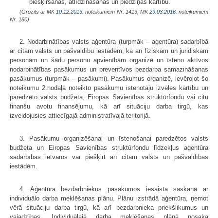
piešķiršanas, atlīdzināšanas un piedziņas kārtību.
(Grozīts ar MK
10.12.2013.
noteikumiem Nr. 1413; MK
29.03.2016.
noteikumiem
Nr. 180)
2. Nodarbinātības valsts aģentūra (turpmāk – aģentūra) sadarbībā
ar citām valsts un pašvaldību iestādēm, kā arī fiziskām un juridiskām
personām un šādu personu apvienībām organizē un īsteno aktīvos
nodarbinātības pasākumus un preventīvos bezdarba samazināšanas
pasākumus (turpmāk – pasākumi). Pasākumus organizē, ievērojot šo
noteikumu 2.nodaļā noteikto pasākumu īstenotāju izvēles kārtību un
paredzēto valsts budžeta, Eiropas Savienības struktūrfondu vai citu
finanšu avotu finansējumu, kā arī situāciju darba tirgū, kas
izveidojusies attiecīgajā administratīvajā teritorijā.
3. Pasākumu organizēšanai un īstenošanai paredzētos valsts
budžeta un Eiropas Savienības struktūrfondu līdzekļus aģentūra
sadarbības ietvaros var piešķirt arī citām valsts un pašvaldības
iestādēm.
4. Aģentūra bezdarbniekus pasākumos iesaista saskaņā ar
individuālo darba meklēšanas plānu. Plānu izstrādā aģentūra, ņemot
vērā situāciju darba tirgū, kā arī bezdarbnieka priekšlikumus un
vajadzības. Individuālajā darba meklēšanas plānā nosaka