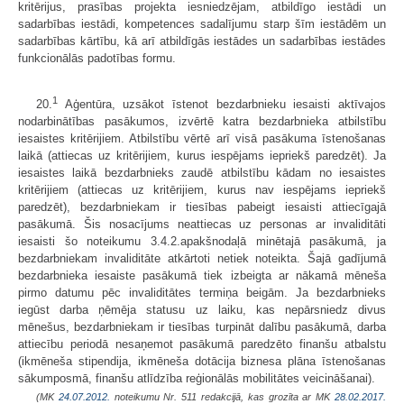
kritērijus, prasības projekta iesniedzējam, atbildīgo iestādi un
sadarbības iestādi, kompetences sadalījumu starp šīm iestādēm un
sadarbības kārtību, kā arī atbildīgās iestādes un sadarbības iestādes
funkcionālās padotības formu.
1
20.
Aģentūra, uzsākot īstenot bezdarbnieku iesaisti aktīvajos
nodarbinātības pasākumos, izvērtē katra bezdarbnieka atbilstību
iesaistes kritērijiem. Atbilstību vērtē arī visā pasākuma īstenošanas
laikā (attiecas uz kritērijiem, kurus iespējams iepriekš paredzēt). Ja
iesaistes laikā bezdarbnieks zaudē atbilstību kādam no iesaistes
kritērijiem (attiecas uz kritērijiem, kurus nav iespējams iepriekš
paredzēt), bezdarbniekam ir tiesības pabeigt iesaisti attiecīgajā
pasākumā. Šis nosacījums neattiecas uz personas ar invaliditāti
iesaisti šo noteikumu 3.4.2.apakšnodaļā minētajā pasākumā, ja
bezdarbniekam invaliditāte atkārtoti netiek noteikta. Šajā gadījumā
bezdarbnieka iesaiste pasākumā tiek izbeigta ar nākamā mēneša
pirmo datumu pēc invaliditātes termiņa beigām. Ja bezdarbnieks
iegūst darba ņēmēja statusu uz laiku, kas nepārsniedz divus
mēnešus, bezdarbniekam ir tiesības turpināt dalību pasākumā, darba
attiecību periodā nesaņemot pasākumā paredzēto finanšu atbalstu
(ikmēneša stipendija, ikmēneša dotācija biznesa plāna īstenošanas
sākumposmā, finanšu atlīdzība reģionālās mobilitātes veicināšanai).
(MK
24.07.2012.
noteikumu Nr. 511 redakcijā, kas grozīta ar MK
28.02.2017.