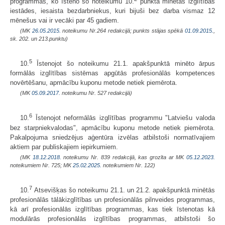
programmās, ko īsteno šo noteikumu 10.
punktā minētās izglītības
iestādes, iesaista bezdarbniekus, kuri bijuši bez darba vismaz 12
mēnešus vai ir vecāki par 45 gadiem.
(MK
26.05.2015.
noteikumu Nr.264 redakcijā; punkts stājas spēkā
01.09.2015.
,
sk. 202. un 213.punktu)
5
10.
Īstenojot šo noteikumu 21.1. apakšpunktā minēto ārpus
formālās izglītības sistēmas apgūtās profesionālās kompetences
novērtēšanu, apmācību kuponu metode netiek piemērota.
(MK
05.09.2017.
noteikumu Nr. 527 redakcijā)
6
10.
Īstenojot neformālās izglītības programmu "Latviešu valoda
bez starpniekvalodas", apmācību kuponu metode netiek piemērota.
Pakalpojuma sniedzējus aģentūra izvēlas atbilstoši normatīvajiem
aktiem par publiskajiem iepirkumiem.
(MK
18.12.2018.
noteikumu Nr. 839 redakcijā, kas grozīta ar MK
05.12.2023.
noteikumiem Nr. 725; MK
25.02.2025.
noteikumiem Nr. 122)
7
10.
Atsevišķas šo noteikumu 21.1. un 21.2. apakšpunktā minētās
profesionālās tālākizglītības un profesionālās pilnveides programmas,
kā arī profesionālās izglītības programmas, kas tiek īstenotas kā
modulārās profesionālās izglītības programmas, atbilstoši šo