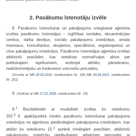
2. Pasākumu īstenotāju izvēle
8. Pasākumu īstenošanai un pakalpojumu sniegšanai aģentūra
izvēlas pasākumu īstenotājus – izglītības iestādes, eksaminācijas
centrus, darba devējus, sociālo pakalpojumu sniedzējus, amata
meistarus, konsultantus, ekspertus, speciālistus, ergoterapeitus un
citus pakalpojumu sniedzējus. Pasākumu īstenotājus aģentūra izvēlas
atbilstoši prasībām, kas noteiktas normatīvajos aktos par
publiskajiem iepirkumiem, ievērojot atklātu, pārredzamu,
nediskriminējošu un konkurenci veicinošu procedūru.
(Grozīts ar MK
29.03.2016.
noteikumiem Nr. 180; MK
20.04.2021.
noteikumiem
Nr. 251)
9.
(Svītrots ar MK
27.01.2026.
noteikumiem Nr. 33)
1
9.
Bezdarbnieki ar invaliditāti izvēlas šo noteikumu
3
163.
6. apakšpunktā minēto pasākumu īstenošanai pakalpojuma
sniedzējus no aģentūras piedāvātajiem pakalpojuma sniedzējiem, kas
2
atbilst šo noteikumu 15.
punktā minētajām prasībām, atbilstoši
pakalpojumu sniedzēju piedāvātajam atbalstam personām ar