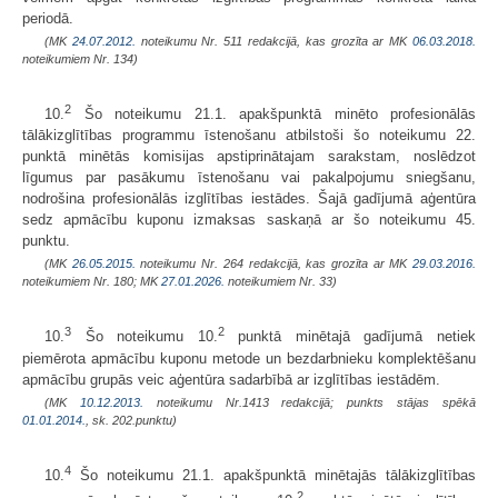
periodā.
(MK
24.07.2012.
noteikumu Nr. 511 redakcijā, kas grozīta ar MK
06.03.2018.
noteikumiem Nr. 134)
2
10.
Šo noteikumu 21.1. apakšpunktā minēto profesionālās
tālākizglītības programmu īstenošanu atbilstoši šo noteikumu 22.
punktā minētās komisijas apstiprinātajam sarakstam, noslēdzot
līgumus par pasākumu īstenošanu vai pakalpojumu sniegšanu,
nodrošina profesionālās izglītības iestādes. Šajā gadījumā aģentūra
sedz apmācību kuponu izmaksas saskaņā ar šo noteikumu 45.
punktu.
(MK
26.05.2015.
noteikumu Nr. 264 redakcijā, kas grozīta ar MK
29.03.2016.
noteikumiem Nr. 180; MK
27.01.2026.
noteikumiem Nr. 33)
3
2
10.
Šo noteikumu 10.
punktā minētajā gadījumā netiek
piemērota apmācību kuponu metode un bezdarbnieku komplektēšanu
apmācību grupās veic aģentūra sadarbībā ar izglītības iestādēm.
(MK
10.12.2013.
noteikumu Nr.1413 redakcijā; punkts stājas spēkā
01.01.2014.
, sk. 202.punktu)
4
10.
Šo noteikumu 21.1. apakšpunktā minētajās tālākizglītības
2