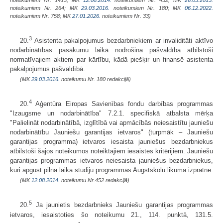
noteikumiem Nr. 264; MK
29.03.2016.
noteikumiem Nr. 180; MK
06.12.2022.
noteikumiem Nr. 758; MK
27.01.2026.
noteikumiem Nr. 33)
3
20.
Asistenta pakalpojumus bezdarbniekiem ar invaliditāti aktīvo
nodarbinātības pasākumu laikā nodrošina pašvaldība atbilstoši
normatīvajiem aktiem par kārtību, kādā piešķir un finansē asistenta
pakalpojumus pašvaldībā.
(MK
29.03.2016.
noteikumu Nr. 180 redakcijā)
4
20.
Aģentūra Eiropas Savienības fondu darbības programmas
"Izaugsme un nodarbinātība" 7.2.1. specifiskā atbalsta mērķa
"Palielināt nodarbinātībā, izglītībā vai apmācībās neiesaistītu jauniešu
nodarbinātību Jauniešu garantijas ietvaros" (turpmāk – Jauniešu
garantijas programma) ietvaros iesaista jauniešus bezdarbniekus
atbilstoši šajos noteikumos noteiktajiem iesaistes kritērijiem. Jauniešu
garantijas programmas ietvaros neiesaista jauniešus bezdarbniekus,
kuri apgūst pilna laika studiju programmas Augstskolu likuma izpratnē.
(MK
12.08.2014.
noteikumu Nr.452 redakcijā)
5
20.
Ja jaunietis bezdarbnieks Jauniešu garantijas programmas
ietvaros, iesaistoties šo noteikumu 21., 114. punktā, 131.5.