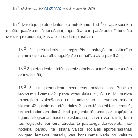
1
15.
(Svītrots ar MK
05.05.2020.
noteikumiem Nr. 262)
2
3
15.
Izvērtējot pretendentus šo noteikumu 163.
6. apakšpunktā
minēto pasākumu īstenošanai, aģentūra par pasākumu īstenotāju
izvēlas pretendentu, kas atbilst šādām prasībām:
2
15.
1. pretendents ir reģistrēts saskaņā ar attiecīgo
saimniecisko darbību regulējošo normatīvo aktu prasībām;
2
15.
2. pretendenta statūti paredz atbalsta sniegšanu personām
ar invaliditāti;
2
15.
3. uz pretendentu neattiecas neviens no Publisko
iepirkumu likuma 42. panta otrās daļas 4., 6. un 14. punktā
minētajiem izslēgšanas noteikumiem un ir ievērots minētā
likuma 42. panta ceturtās daļas 2. punktā noteiktais termiņš,
un pretendentam dienā, kad pieņemts lēmums par iespējamu
līguma slēgšanas tiesību piešķiršanu, Latvijā vai valstī, kurā
tas reģistrēts vai kurā atrodas tā pastāvīgā dzīvesvieta, nav
nodokļu parādu, tai skaitā valsts sociālās apdrošināšanas
obligāto iemaksu parādu, kas kopsummā kādā no valstīm