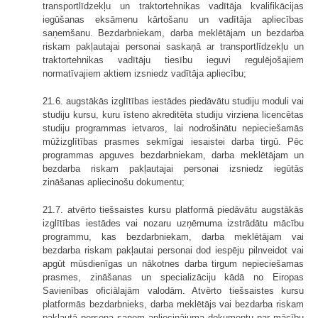
transportlīdzekļu un traktortehnikas vadītāja kvalifikācijas
iegūšanas eksāmenu kārtošanu un vadītāja apliecības
saņemšanu. Bezdarbniekam, darba meklētājam un bezdarba
riskam pakļautajai personai saskaņā ar transportlīdzekļu un
traktortehnikas vadītāju tiesību ieguvi regulējošajiem
normatīvajiem aktiem izsniedz vadītāja apliecību;
21.6. augstākās izglītības iestādes piedāvātu studiju moduli vai
studiju kursu, kuru īsteno akreditēta studiju virziena licencētas
studiju programmas ietvaros, lai nodrošinātu nepieciešamās
mūžizglītības prasmes sekmīgai iesaistei darba tirgū. Pēc
programmas apguves bezdarbniekam, darba meklētājam un
bezdarba riskam pakļautajai personai izsniedz iegūtās
zināšanas apliecinošu dokumentu;
21.7. atvērto tiešsaistes kursu platformā piedāvātu augstākās
izglītības iestādes vai nozaru uzņēmuma izstrādātu mācību
programmu, kas bezdarbniekam, darba meklētājam vai
bezdarba riskam pakļautai personai dod iespēju pilnveidot vai
apgūt mūsdienīgas un nākotnes darba tirgum nepieciešamas
prasmes, zināšanas un specializāciju kādā no Eiropas
Savienības oficiālajām valodām. Atvērto tiešsaistes kursu
platformās bezdarbnieks, darba meklētājs vai bezdarba riskam
pakļautā persona saņem apliecinājuma dokumentu par mācību