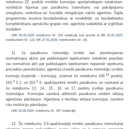
noteikumu 22. punktā minētās komisijas apstiprinātajam sarakstam,
noslēdzot līgumus par pasākumu īstenošanu vai pakalpojumu
sniegšanu, nodrošina arī Sociālās integrācijas valsts aģentūra. Šajās
programmās iesaista bezdarbniekus ar invaliditāti, un bezdarbnieku
komplektēšanu apmācību grupās veic aģentūra sadarbībā ar izglītības
iestādēm.
(MK
05.05.2020.
noteikumu Nr. 262 redakcijā, kas grozīta ar MK
25.02.2025.
noteikumiem Nr. 122; MK
27.01.2026.
noteikumiem Nr. 33)
11. Ja pasākumu īstenotāju izvēlei nav piemērojamas
normatīvajos aktos par publiskajiem iepirkumiem noteiktās prasības
vai normatīvie akti par publiskajiem iepirkumiem neparedz iepirkuma
procedūru piemērošanu, aģentūra izveido pasākumu īstenotāju izvēles
19
komisiju (turpmāk – komisija), izņemot šo noteikumu 109.
punktā,
3
3
163.
5.1. un 163.
6. apakšpunktā minēto pasākumu, un saskaņā ar
šo noteikumu 13., 14., 15., 16. un 17. punktu izvēlas pasākumu
īstenotājus. Komisijas sastāvā atbilstoši pasākuma veidam iekļauj
aģentūras pārstāvjus. Aģentūrai ir tiesības iekļaut komisijas sastāvā
citu institūciju pārstāvjus.
(MK
16.06.2020.
noteikumu Nr. 397 redakcijā)
12. Šo noteikumu 3.8.apakšnodaļā minēto pasākumu īstenošanai