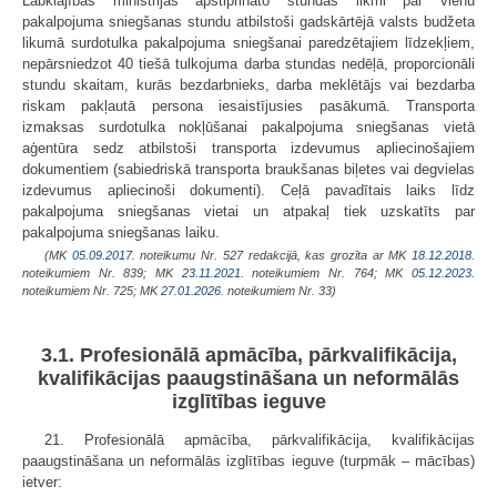
Labklājības ministrijas apstiprināto stundas likmi par vienu
pakalpojuma sniegšanas stundu atbilstoši gadskārtējā valsts budžeta
likumā surdotulka pakalpojuma sniegšanai paredzētajiem līdzekļiem,
nepārsniedzot 40 tiešā tulkojuma darba stundas nedēļā, proporcionāli
stundu skaitam, kurās bezdarbnieks, darba meklētājs vai bezdarba
riskam pakļautā persona iesaistījusies pasākumā. Transporta
izmaksas surdotulka nokļūšanai pakalpojuma sniegšanas vietā
aģentūra sedz atbilstoši transporta izdevumus apliecinošajiem
dokumentiem (sabiedriskā transporta braukšanas biļetes vai degvielas
izdevumus apliecinoši dokumenti). Ceļā pavadītais laiks līdz
pakalpojuma sniegšanas vietai un atpakaļ tiek uzskatīts par
pakalpojuma sniegšanas laiku.
(MK
05.09.2017.
noteikumu Nr. 527 redakcijā, kas grozīta ar MK
18.12.2018.
noteikumiem Nr. 839; MK
23.11.2021.
noteikumiem Nr. 764; MK
05.12.2023.
noteikumiem Nr. 725; MK
27.01.2026.
noteikumiem Nr. 33)
3.1. Profesionālā apmācība, pārkvalifikācija,
kvalifikācijas paaugstināšana un neformālās
izglītības ieguve
21. Profesionālā apmācība, pārkvalifikācija, kvalifikācijas
paaugstināšana un neformālās izglītības ieguve (turpmāk – mācības)
ietver: