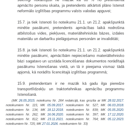
apmācīto personu skaita, ja pretendents atkārtoti plāno īstenot
neformālo izglītības programmu valsts valodas apguvei;
15.7. ja tiek īstenoti šo noteikumu 21.1. un 21.2. apakšpunktā
minētie pasākumi, pretendents apmācības laikā nodrošina
atbilstošus vides, piekļuves, materiāltehniskās bāzes, izdales
materiālu un darbarīku pielāgojumus personām ar invaliditāti;
15.8. ja tiek īstenoti šo noteikumu 21.1. un 21.2. apakšpunktā
minētie pasākumi, apmācībām nepieciešamo materiāltehnisko
bāzi sagatavo un uzstāda licencēšanas dokumentos norādītajā
pasākumu īstenošanas vietā, un tā ir pieejama vismaz tādā
apjomā, kā norādīts licencētajā izglītības programmā;
15.9. pretendentam ir ne mazāk kā gadu ilga pieredze
transportlīdzekļu un traktortehnikas apmācību programmu
īstenošanā.
(MK
26.05.2015.
noteikumu Nr. 264 redakcijā, kas grozīta ar MK
28.02.2017.
noteikumiem Nr. 115; MK
05.09.2017.
noteikumiem Nr. 527; MK
06.03.2018.
noteikumiem Nr. 134; MK
18.12.2018.
noteikumiem Nr. 839; MK
05.05.2020.
noteikumiem Nr. 262; MK
16.06.2020.
noteikumiem Nr. 397; MK
17.12.2020.
noteikumiem Nr. 812; MK
23.11.2021.
noteikumiem Nr. 764; MK
05.12.2023.
noteikumiem Nr. 725; MK
27.01.2026.
noteikumiem Nr. 33)