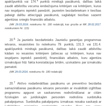
4
apakšpunktā vai 174.
punktā minētajā pasākumā, dalības laikā
zaudē atbilstību vecuma ierobežojuma kritērijam vai kritērijiem, kurus
nav iespējams iepriekš paredzēt, jaunietim bezdarbniekam ir tiesības
pabeigt dalību attiecīgajā pasākumā, saglabājot tiesības saņemt
aģentūras sniegto finansiālo atbalstu.
(MK
29.03.2016.
noteikumu Nr. 180 redakcijā, kas grozīta ar MK
28.02.2017.
noteikumiem Nr. 115)
6
20.
Ja jaunietis bezdarbnieks Jauniešu garantijas programmas
ietvaros, iesaistoties šo noteikumu 79. punktā, 131.3. vai 131.4.
apakšpunktā minētajā pasākumā, dalības laikā zaudē atbilstību
kādam no iesaistes kritērijiem (attiecas uz kritērijiem, kurus nav
iespējams iepriekš paredzēt), finansiālais atbalsts, kuru aģentūra
izmaksājusi līdz fakta konstatācijas brīdim, uzskatāms par izmaksātu
pamatoti.
(MK
29.03.2016.
noteikumu Nr. 180 redakcijā)
7
20.
Aktīvo nodarbinātības pasākumu un preventīvo bezdarba
samazināšanas pasākumu ietvaros personām ar invaliditāti izglītības
programmu apguvei un saskarsmes nodrošināšanai ar citām
fiziskajām un juridiskajām personām nodrošina surdotulka
pakalpojumus. Surdotulka pakalpojumu izmaksas nosaka saskaņā ar