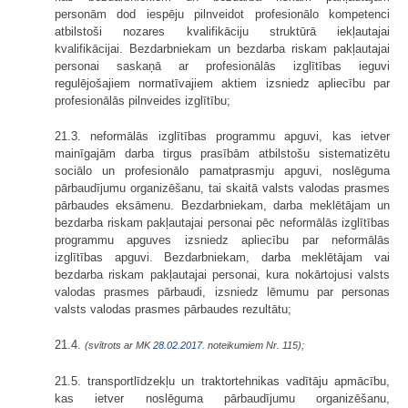
personām dod iespēju pilnveidot profesionālo kompetenci
atbilstoši nozares kvalifikāciju struktūrā iekļautajai
kvalifikācijai. Bezdarbniekam un bezdarba riskam pakļautajai
personai saskaņā ar profesionālās izglītības ieguvi
regulējošajiem normatīvajiem aktiem izsniedz apliecību par
profesionālās pilnveides izglītību;
21.3. neformālās izglītības programmu apguvi, kas ietver
mainīgajām darba tirgus prasībām atbilstošu sistematizētu
sociālo un profesionālo pamatprasmju apguvi, noslēguma
pārbaudījumu organizēšanu, tai skaitā valsts valodas prasmes
pārbaudes eksāmenu. Bezdarbniekam, darba meklētājam un
bezdarba riskam pakļautajai personai pēc neformālās izglītības
programmu apguves izsniedz apliecību par neformālās
izglītības apguvi. Bezdarbniekam, darba meklētājam vai
bezdarba riskam pakļautajai personai, kura nokārtojusi valsts
valodas prasmes pārbaudi, izsniedz lēmumu par personas
valsts valodas prasmes pārbaudes rezultātu;
21.4.
(svītrots ar MK
28.02.2017.
noteikumiem Nr. 115);
21.5. transportlīdzekļu un traktortehnikas vadītāju apmācību,
kas ietver noslēguma pārbaudījumu organizēšanu,