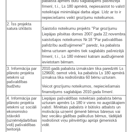
pabalsta apmērs būtu saglabājams pašreizējā
līmenī, t.i., Ls 180 apmērā, nepiesaistot to valstī
noteiktajai minimālajai darba algai. Līdz ar to ir
nepieciešams veikt grozījumu noteikumos.
2. Īss projekta
satura izklāsts
Saistošo noteikumu projekts "Par grozījumu
Liepājas pilsētas domes 2007.gada 22.novembra
saistošajos noteikumos Nr.18 "Par pašvaldības
palīdzību audžuģimenei"" paredz, ka pabalsta
bērna uzturam apmērs tiek saglabāts pašreizējā
līmenī, t.i., Ls 180 mēnesī katram audžuģimenē
ievietotam bērnam.
3. Informācija par
2010.gadā pabalsta izmaksām tika paredzēti Ls
plānoto projekta
129600, ņemot vērā, ka pabalsta Ls 180 apmērā
ietekmi uz
izmaksa tika nodrošināta 60 bērnu uzturam.
pašvaldības
budžetu
Veicot grozījumu noteikumos, nepieciešamais
finansējums saglabājas 2010.gada līmenī.
4. Informācija par
Liepājas pašvaldības noteiktais pabalsta bērna
plānoto projekta
uzturam apmērs Ls 180 ir viens no augstākajiem
ietekmi uz sociāli
valstī. Minētais pabalsts ir būtisks atbalsts un
ekonomisko
motivācija uzņemt ģimenē bērnus bāreņus vai
stāvokli
bez vecāku gādības palikušus bērnus, tādējādi
(uzņēmējdarbības
nodrošinot viņu pilnvērtīgu aprūpi ģimeniskā
vidi) pašvaldības
vidē.
teritorijā