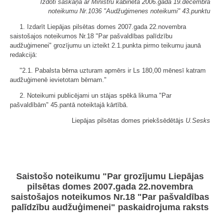
Izdoti saskaņā ar Ministru kabineta 2006.gada 19.decembra
noteikumu Nr.1036 "Audžuģimenes noteikumi" 43.punktu
1. Izdarīt Liepājas pilsētas domes 2007.gada 22.novembra
saistošajos noteikumos Nr.18 "Par pašvaldības palīdzību
audžuģimenei" grozījumu un izteikt 2.1.punkta pirmo teikumu jaunā
redakcijā:
"2.1. Pabalsta bērna uzturam apmērs ir Ls 180,00 mēnesī katram
audžuģimenē ievietotam bērnam."
2. Noteikumi publicējami un stājas spēkā likuma "Par
pašvaldībām" 45.pantā noteiktajā kārtībā.
Liepājas pilsētas domes priekšsēdētājs
U.Sesks
Saistošo noteikumu "Par grozījumu Liepājas
pilsētas domes 2007.gada 22.novembra
saistošajos noteikumos Nr.18 "Par pašvaldības
palīdzību audžuģimenei"
paskaidrojuma raksts