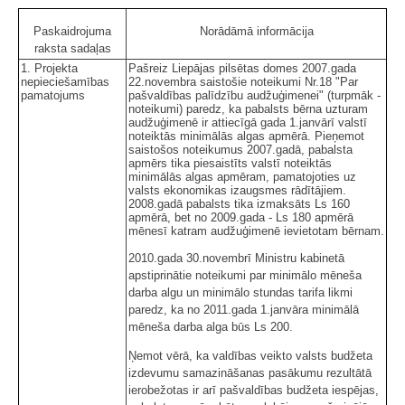
Paskaidrojuma
Norādāmā informācija
raksta sadaļas
1. Projekta
Pašreiz Liepājas pilsētas domes 2007.gada
nepieciešamības
22.novembra saistošie noteikumi Nr.18 "Par
pamatojums
pašvaldības palīdzību audžuģimenei" (turpmāk -
noteikumi) paredz, ka pabalsts bērna uzturam
audžuģimenē ir attiecīgā gada 1.janvārī valstī
noteiktās minimālās algas apmērā. Pieņemot
saistošos noteikumus 2007.gadā, pabalsta
apmērs tika piesaistīts valstī noteiktās
minimālās algas apmēram, pamatojoties uz
valsts ekonomikas izaugsmes rādītājiem.
2008.gadā pabalsts tika izmaksāts Ls 160
apmērā, bet no 2009.gada - Ls 180 apmērā
mēnesī katram audžuģimenē ievietotam bērnam.
2010.gada 30.novembrī Ministru kabinetā
apstiprinātie noteikumi par minimālo mēneša
darba algu un minimālo stundas tarifa likmi
paredz, ka no 2011.gada 1.janvāra minimālā
mēneša darba alga būs Ls 200.
Ņemot vērā, ka valdības veikto valsts budžeta
izdevumu samazināšanas pasākumu rezultātā
ierobežotas ir arī pašvaldības budžeta iespējas,