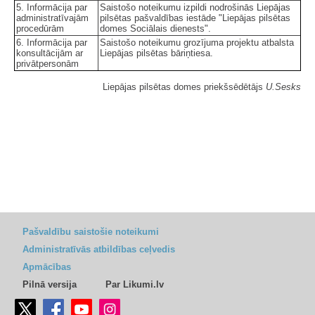
5. Informācija par
Saistošo noteikumu izpildi nodrošinās Liepājas
administratīvajām
pilsētas pašvaldības iestāde "Liepājas pilsētas
procedūrām
domes Sociālais dienests".
6. Informācija par
Saistošo noteikumu grozījuma projektu atbalsta
konsultācijām ar
Liepājas pilsētas bāriņtiesa.
privātpersonām
Liepājas pilsētas domes priekšsēdētājs
U.Sesks
Pašvaldību saistošie noteikumi
Administratīvās atbildības ceļvedis
Apmācības
Pilnā versija
Par Likumi.lv