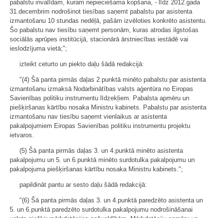
pabalstu invalīdam, kuram nepieciešama kopšana, - līdz 2012.gada
31.decembrim nodrošinot tiesības saņemt pabalstu par asistenta
izmantošanu 10 stundas nedēļā, pašām izvēloties konkrēto asistentu.
Šo pabalstu nav tiesību saņemt personām, kuras atrodas ilgstošas
sociālās aprūpes institūcijā, stacionārā ārstniecības iestādē vai
ieslodzījuma vietā;";
izteikt ceturto un piekto daļu šādā redakcijā:
"(4) Šā panta pirmās daļas 2.punktā minēto pabalstu par asistenta
izmantošanu izmaksā Nodarbinātības valsts aģentūra no Eiropas
Savienības politiku instrumentu līdzekļiem. Pabalsta apmēru un
piešķiršanas kārtību nosaka Ministru kabinets. Pabalstu par asistenta
izmantošanu nav tiesību saņemt vienlaikus ar asistenta
pakalpojumiem Eiropas Savienības politiku instrumentu projektu
ietvaros.
(5) Šā panta pirmās daļas 3. un 4.punktā minēto asistenta
pakalpojumu un 5. un 6.punktā minēto surdotulka pakalpojumu un
pakalpojuma piešķiršanas kārtību nosaka Ministru kabinets.";
papildināt pantu ar sesto daļu šādā redakcijā:
"(6) Šā panta pirmās daļas 3. un 4.punktā paredzēto asistenta un
5. un 6.punktā paredzēto surdotulka pakalpojumu nodrošināšanai