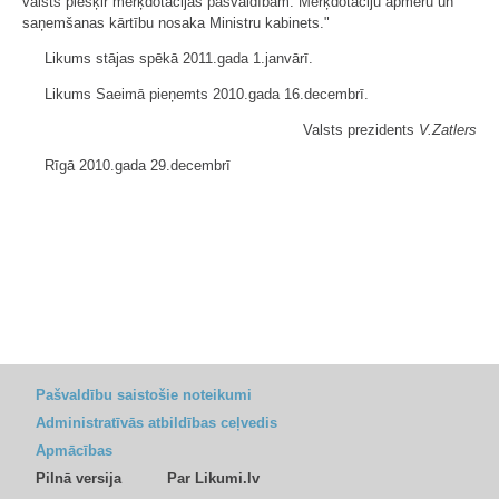
valsts piešķir mērķdotācijas pašvaldībām. Mērķdotāciju apmēru un
saņemšanas kārtību nosaka Ministru kabinets."
Likums stājas spēkā 2011.gada 1.janvārī.
Likums Saeimā pieņemts 2010.gada 16.decembrī.
Valsts prezidents
V.Zatlers
Rīgā 2010.gada 29.decembrī
Pašvaldību saistošie noteikumi
Administratīvās atbildības ceļvedis
Apmācības
Pilnā versija
Par Likumi.lv