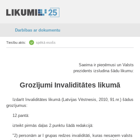
Darbības ar dokumentu
Tiesību akts:
spēkā esošs
Saeima ir pieņēmusi un Valsts
prezidents izsludina šādu likumu:
Grozījumi Invaliditātes likumā
Izdarīt Invaliditātes likumā (Latvijas Vēstnesis, 2010, 91.nr.) šādus
grozījumus:
12.pantā:
izteikt pirmās daļas 2.punktu šādā redakcijā:
"2) personām ar I grupas redzes invaliditāti, kuras nesaņem valsts