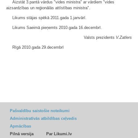
Aizstāt 3.pantā vārdus "vides ministra" ar vārdiem "vides
aizsardzības un reģionālās attīstības ministra".
Likums stājas spēkā 2011.gada 1.janvārī.
Likums Saeimā pieņemts 2010.gada 16.decembrī.
Valsts prezidents
V.Zatlers
Rīgā 2010.gada 29.decembrī
Pašvaldību saistošie noteikumi
Administratīvās atbildības ceļvedis
Apmācības
Pilnā versija
Par Likumi.lv