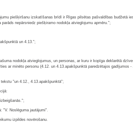
umu piešķiršanu izskatīšanas brīdī ir Rīgas pilsētas pašvaldības budžetā 
 parāds nepārsniedz piešķiramo nodokļa atvieglojumu apmēru.";
apakšpunktā un 4.13.";
ašuma nodokļa atvieglojumus, un personas, ar kuru ir kopīga deklarētā dzīves
azīties ar minēto personu (4.12. un 4.13.apakšpunktā paredzētajos gadījumos 
 tekstu "un 4.12., 4.13.apakšpunktā";
cijā:
izbeigšanās.";
: "V. Noslēguma jautājumi".
eikumu izpildes novērošanu.