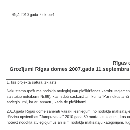
Rīgā 2010.gada 7.oktobrī
Rīgas 
Grozījumi Rīgas domes 2007.gada 11.septembra 
1. Īss projekta satura izklāsts
Nekustamā īpašuma nodokļa atvieglojumu piešķiršanas kārtību reglament
saistošie noteikumi Nr.88), kas izdoti saskaņā ar likuma "Par nekustam
atvieglojumi, kā arī apmēru, kādā tie piešķirami.
2010.gadā Rīgas domē saņemti vairāki iesniegumi no nodokļa maksātāj
dārziņu apvienības "Jumpravsala" 2010.gada 30.marta iesniegumi, kas ad
noteikt nodokļa atvieglojumus arī šīm nodokļa maksātāju kategorijām, 