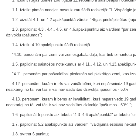
1. Izdarīt Rīgas domes 2007.gada 11.septembra saistošajos noteikum
1.1. izteikt pirmās nodaļas nosaukumu šādā redakcijā: "I. Vispārīgie j
1.2. aizstāt 4.1. un 4.2.apakšpunktā vārdus "Rīgas priekšpilsētas (raj
1.3. papildināt 4.3., 4.4., 4.5. un 4.6.apakšpunktu aiz vārdiem "par 
dzīvokļu īpašumos";
1.4. izteikt 4.10.apakšpunktu šādā redakcijā:
"4.10. personām par zemi vai zemesgabala daļu, kas tiek izmantota paš
1.5. papildināt saistošos noteikumus ar 4.11., 4.12. un 4.13.apakšpun
"4.11. personām par pašvaldībai piederošo vai piekritīgo zemi, kas 
4.12. personām, kurām ir trīs vai vairāk bērni, kuri nepārsniedz 19
neatkarīgi no tā, vai tās ir vai nav sadalītas dzīvokļa īpašumos
-
50%;
4.13. personām, kurām ir bērns ar invaliditāti, kurš nepārsniedz 19
neatkarīgi no tā, vai tās ir vai nav sadalītas dzīvokļa īpašumos - 50%.";
1.6. papildināt 5.punktu aiz teksta "4.3.-4.6.apakšpunktā" ar tekstu "u
1.7. papildināt 5.2.apakšpunktu aiz vārdiem "valdījumā esošais nekus
1.8. svītrot 6.punktu;