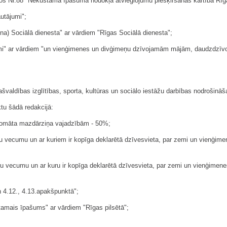
os Nr.88 "Nekustamā īpašuma nodokļa atvieglojumu piešķiršanas kārtība Rīg
autājumi";
ona) Sociālā dienesta" ar vārdiem "Rīgas Sociālā dienesta";
zemi" ar vārdiem "un vienģimenes un divģimeņu dzīvojamām mājām, daudzdzīvokļ
valdības izglītības, sporta, kultūras un sociālo iestāžu darbības nodrošināš
ktu šādā redakcijā:
iznomāta mazdārziņa vajadzībām - 50%;
 gadu vecumu un ar kuriem ir kopīga deklarētā dzīvesvieta, par zemi un vien
 gadu vecumu un ar kuru ir kopīga deklarētā dzīvesvieta, par zemi un vienģi
n 4.12., 4.13.apakšpunktā";
tamais īpašums" ar vārdiem "Rīgas pilsētā";