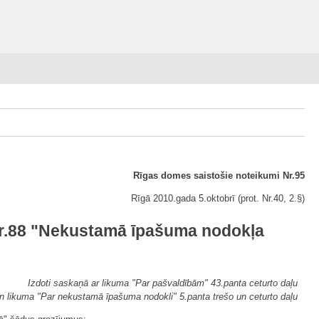
Rīgas domes saistošie noteikumi Nr.95
Rīgā 2010.gada 5.oktobrī (prot. Nr.40, 2.§)
Nr.88 "Nekustamā īpašuma nodokļa
Izdoti saskaņā ar likuma "Par pašvaldībām" 43.panta ceturto daļu
n likuma "Par nekustamā īpašuma nodokli" 5.panta trešo un ceturto daļu