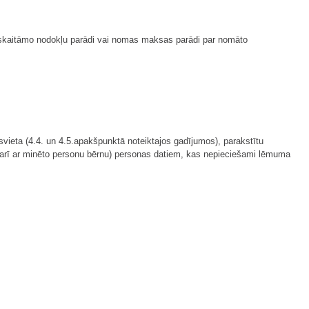
ieskaitāmo nodokļu parādi vai nomas maksas parādi par nomāto
vieta (4.4. un 4.5.apakšpunktā noteiktajos gadījumos), parakstītu
- arī ar minēto personu bērnu) personas datiem, kas nepieciešami lēmuma