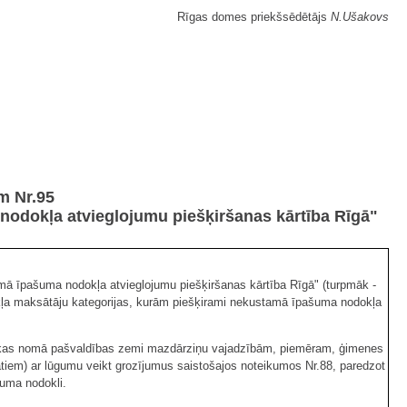
Rīgas domes priekšsēdētājs
N.Ušakovs
m Nr.95
odokļa atvieglojumu piešķiršanas kārtība Rīgā"
ā īpašuma nodokļa atvieglojumu piešķiršanas kārtība Rīgā" (turpmāk -
okļa maksātāju kategorijas, kurām piešķirami nekustamā īpašuma nodokļa
, kas nomā pašvaldības zemi mazdārziņu vajadzībām, piemēram, ģimenes
tiem) ar lūgumu veikt grozījumus saistošajos noteikumos Nr.88, paredzot
uma nodokli.