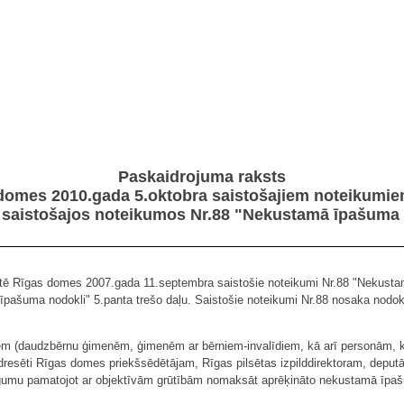
Paskaidrojuma raksts
domes 2010.gada 5.oktobra saistošajiem noteikumie
saistošajos noteikumos Nr.88 "Nekustamā īpašuma n
ē Rīgas domes 2007.gada 11.septembra saistošie noteikumi Nr.88 "Nekustam
ā īpašuma nodokli" 5.panta trešo daļu. Saistošie noteikumi Nr.88 nosaka nod
iem (daudzbērnu ģimenēm, ģimenēm ar bērniem-invalīdiem, kā arī personām
resēti Rīgas domes priekšsēdētājam, Rīgas pilsētas izpilddirektoram, deputā
lūgumu pamatojot ar objektīvām grūtībām nomaksāt aprēķināto nekustamā īpaš