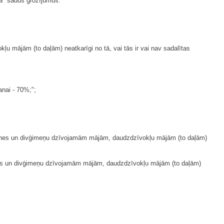
ā" šādus grozījumus:
u mājām (to daļām) neatkarīgi no tā, vai tās ir vai nav sadalītas
anai - 70%;";
ģimenes un divģimeņu dzīvojamām mājām, daudzdzīvokļu mājām (to daļām)
menes un divģimeņu dzīvojamām mājām, daudzdzīvokļu mājām (to daļām)