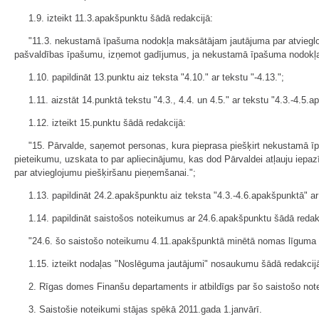
1.9. izteikt 11.3.apakšpunktu šādā redakcijā:
"11.3. nekustamā īpašuma nodokļa maksātājam jautājuma par atviegloj
pašvaldības īpašumu, izņemot gadījumus, ja nekustamā īpašuma nodokļa
1.10. papildināt 13.punktu aiz teksta "4.10." ar tekstu "-4.13.";
1.11. aizstāt 14.punktā tekstu "4.3., 4.4. un 4.5." ar tekstu "4.3.-4.5.
1.12. izteikt 15.punktu šādā redakcijā:
"15. Pārvalde, saņemot personas, kura pieprasa piešķirt nekustamā īp
pieteikumu, uzskata to par apliecinājumu, kas dod Pārvaldei atļauju iep
par atvieglojumu piešķiršanu pieņemšanai.";
1.13. papildināt 24.2.apakšpunktu aiz teksta "4.3.-4.6.apakšpunktā" ar
1.14. papildināt saistošos noteikumus ar 24.6.apakšpunktu šādā redak
"24.6. šo saistošo noteikumu 4.11.apakšpunktā minētā nomas līguma 
1.15. izteikt nodaļas "Noslēguma jautājumi" nosaukumu šādā redakcijā
2. Rīgas domes Finanšu departaments ir atbildīgs par šo saistošo not
3. Saistošie noteikumi stājas spēkā 2011.gada 1.janvārī.