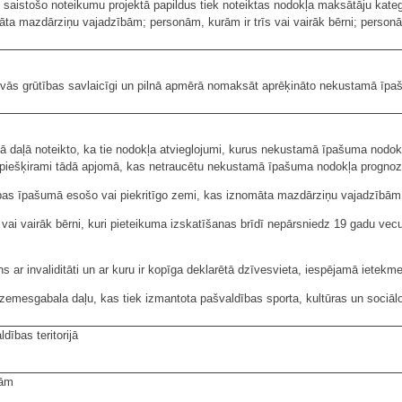
istošo noteikumu projektā papildus tiek noteiktas nodokļa maksātāju kateg
a mazdārziņu vajadzībām; personām, kurām ir trīs vai vairāk bērni; personām,
ektīvās grūtības savlaicīgi un pilnā apmērā nomaksāt aprēķināto nekustamā ī
 daļā noteikto, ka tie nodokļa atvieglojumi, kurus nekustamā īpašuma nodok
piešķirami tādā apjomā, kas netraucētu nekustamā īpašuma nodokļa prognoze
as īpašumā esošo vai piekritīgo zemi, kas iznomāta mazdārziņu vajadzībām,
ai vairāk bērni, kuri pieteikuma izskatīšanas brīdī nepārsniedz 19 gadu vec
ar invaliditāti un ar kuru ir kopīga deklarētā dzīvesvieta, iespējamā ietekm
mesgabala daļu, kas tiek izmantota pašvaldības sporta, kultūras un sociālo
dības teritorijā
rām