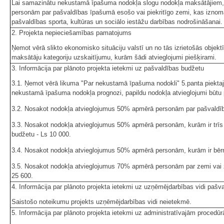
Lai samazinātu nekustamā īpašuma nodokļa slogu nodokļa maksātājiem, sa
personām par pašvaldības īpašumā esošo vai piekritīgo zemi, kas iznomāt
pašvaldības sporta, kultūras un sociālo iestāžu darbības nodrošināšanai.
2. Projekta nepieciešamības pamatojums
Ņemot vērā slikto ekonomisko situāciju valstī un no tās izrietošās obj
maksātāju kategoriju uzskaitījumu, kurām šādi atvieglojumi piešķirami.
3. Informācija par plānoto projekta ietekmi uz pašvaldības budžetu
3.1. Ņemot vērā likuma "Par nekustamā īpašuma nodokli" 5.panta piektajā
nekustamā īpašuma nodokļa prognozi, papildu nodokļa atvieglojumi būtu 
3.2. Nosakot nodokļa atvieglojumus 50% apmērā personām par pašvaldīb
3.3. Nosakot nodokļa atvieglojumus 50% apmērā personām, kurām ir trīs v
budžetu - Ls 10 000.
3.4. Nosakot nodokļa atvieglojumus 50% apmērā personām, kurām ir bērns 
3.5. Nosakot nodokļa atvieglojumus 70% apmērā personām par zemi vai ze
25 600.
4. Informācija par plānoto projekta ietekmi uz uzņēmējdarbības vidi pašval
Saistošo noteikumu projekts uzņēmējdarbības vidi neietekmē.
5. Informācija par plānoto projekta ietekmi uz administratīvajām procedū