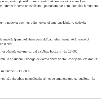
orijas, kurām jāpiešķir nekustamā īpašuma nodokļa atvieglojumi:
 kurām ir bērns ar invaliditāti; personām par zemi, kas tiek izmantota
pašuma nodokļa summu, būtu nepieciešams papildināt to nodokļa
ļa maksātājiem piešķīrusi pašvaldība, netiek ņemti vērā, nosakot
s izpildi.
 iespējamā ietekme uz pašvaldības budžetu - Ls 16 000.
umu un ar kuriem ir kopīga deklarētā dzīvesvieta, iespējamā ietekme uz
e uz budžetu - Ls 8000.
 iestāžu darbības nodrošināšanai, iespējamā ietekme uz budžetu - Ls