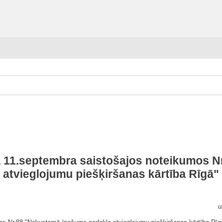
 11.septembra saistošajos noteikumos 
atvieglojumu piešķiršanas kārtība Rīgā"
u