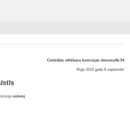
Centrālās vēlēšanu komisijas lēmumsNr.54
Rīgā 2010.gada 8.septembrī
lstīs
komisija
nolemj
: