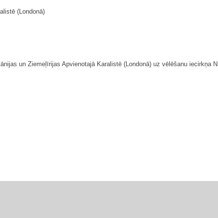
ralistē (Londonā)
ānijas un Ziemeļīrijas Apvienotajā Karalistē (Londonā) uz vēlēšanu iecirkņa Nr