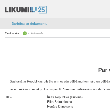
Darbības ar dokumentu
Tiesību akts:
spēkā esošs
Par 
Saskaņā ar Republikas pilsētu un novadu vēlēšanu komisiju un vēlēšan
iecelt vēlēšanu iecirkņu komisijas 10.Saeimas vēlēšanām ārvalstīs š
1052.
Īrijas Republikā (Dublinā)
Elita Baltaiskalna
Renārs Danelsons