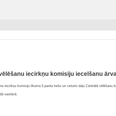
vēlēšanu iecirkņu komisiju iecelšanu ārva
u iecirkņu komisiju likuma 5.panta trešo un ceturto daļu Centrālā vēlēšanu 
ādā sastāvā: