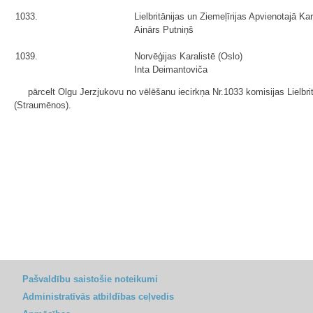
1033.
Lielbritānijas un Ziemeļīrijas Apvienotajā Ka
Ainārs Putniņš
1039.
Norvēģijas Karalistē (Oslo)
Inta Deimantoviča
pārcelt Olgu Jerzjukovu no vēlēšanu iecirkņa Nr.1033 komisijas Lielbrit
(Straumēnos).
Pašvaldību saistošie noteikumi
Administratīvās atbildības ceļvedis