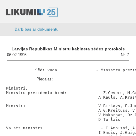
Darbības ar dokumentu
Latvijas Republikas Ministru kabineta sēdes protokols
06.02.1996
Nr. 7
Piedalās:
Ministri,

Ministru prezidenta biedri            - Z.Čevers, M.Ga
Ministri                            - V.Birkavs, E.Jur
                                      A.G.Kreituss, V.
                                      V.Makarovs, Dz.R
Valsts ministri                        - I.Amoliņš, A.
                                      I.Emsis, J.Gaiga