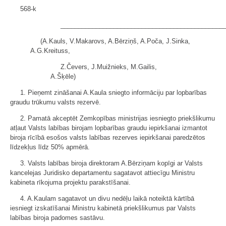
568-k
______________________________________________
(A.Kauls, V.Makarovs, A.Bērziņš, A.Poča, J.Sinka,
A.G.Kreituss,
Z.Čevers, J.Muižnieks, M.Gailis,
A.Šķēle)
1. Pieņemt zināšanai A.Kaula sniegto informāciju par lopbarības
graudu trūkumu valsts rezervē.
2. Pamatā akceptēt Zemkopības ministrijas iesniegto priekšlikumu
atļaut Valsts labības birojam lopbarības graudu iepirkšanai izmantot
biroja rīcībā esošos valsts labības rezerves iepirkšanai paredzētos
līdzekļus līdz 50% apmērā.
3. Valsts labības biroja direktoram A.Bērziņam kopīgi ar Valsts
kancelejas Juridisko departamentu sagatavot attiecīgu Ministru
kabineta rīkojuma projektu parakstīšanai.
4. A.Kaulam sagatavot un divu nedēļu laikā noteiktā kārtībā
iesniegt izskatīšanai Ministru kabinetā priekšlikumus par Valsts
labības biroja padomes sastāvu.