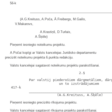
56-k
______________________________________________
(A.G.Kreituss, A.Poča, Ā.Freibergs, M.Gailis,
V.Makarovs,
A.Krastiņš, D.Turlais,
A.Šķēle)
Pieņemt iesniegto noteikumu projektu.
A.Počai kopīgi ar Valsts kancelejas Juridisko departamentu
precizēt noteikumu projekta 6.punkta redakciju.
Valsts kancelejai sagatavot noteikumu projektu parakstīšanai.
            Par valstij piederošiem dārgmetāliem, dārg
                           un to izstrādājumiem

   417-k

            __________________________________________
Pieņemt iesniegto precizēto rīkojuma projektu.
Valsts kancelejai sagatavot rīkojuma projektu parakstīšanai.