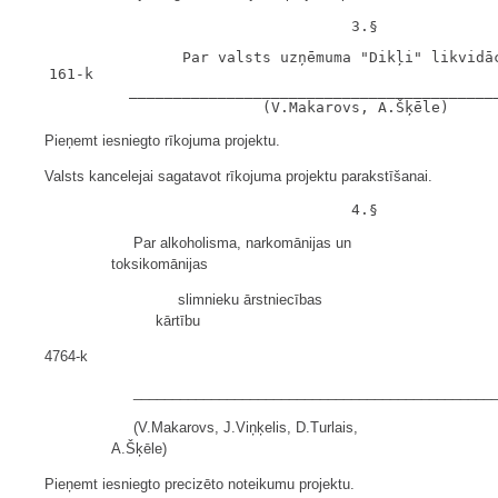
                  Par valsts uzņēmuma "Dikļi" likvidāc
   161-k

            __________________________________________
Pieņemt iesniegto rīkojuma projektu.
Valsts kancelejai sagatavot rīkojuma projektu parakstīšanai.
Par alkoholisma, narkomānijas un
toksikomānijas
slimnieku ārstniecības
kārtību
4764-k
______________________________________________
(V.Makarovs, J.Viņķelis, D.Turlais,
A.Šķēle)
Pieņemt iesniegto precizēto noteikumu projektu.