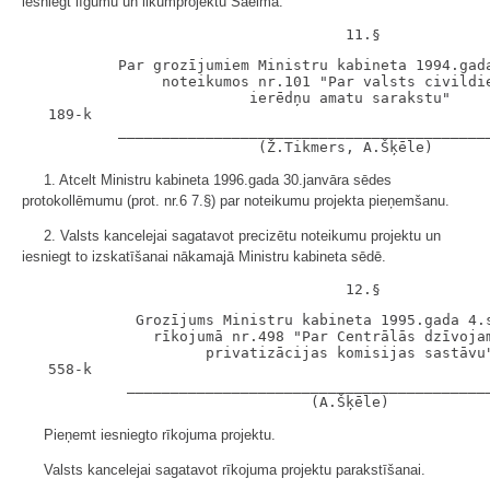
iesniegt līgumu un likumprojektu Saeimā.
           Par grozījumiem Ministru kabineta 1994.gada
                noteikumos nr.101 "Par valsts civildie
                          ierēdņu amatu sarakstu"

   189-k

           ___________________________________________
1. Atcelt Ministru kabineta 1996.gada 30.janvāra sēdes
protokollēmumu (prot. nr.6 7.§) par noteikumu projekta pieņemšanu.
2. Valsts kancelejai sagatavot precizētu noteikumu projektu un
iesniegt to izskatīšanai nākamajā Ministru kabineta sēdē.
             Grozījums Ministru kabineta 1995.gada 4.s
               rīkojumā nr.498 "Par Centrālās dzīvojam
                     privatizācijas komisijas sastāvu"
   558-k

            __________________________________________
Pieņemt iesniegto rīkojuma projektu.
Valsts kancelejai sagatavot rīkojuma projektu parakstīšanai.