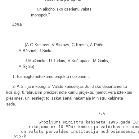
un alkoholisko dzērienu valsts
monopolu"
428-k
______________________________________________
(A.G.Kreituss, V.Birkavs, G.Krasts, A.Poča,
A.Bērziņš, J.Sinka,
J.Muižnieks, D.Turlais, V.Krištopans, M.Gailis,
A.Šķēle)
1. Iesniegto noteikumu projektu nepieņemt.
2. A.Siliņam kopīgi ar Valsts kancelejas Juridisko departamentu
līdz š.g. 8.februārim precizēt noteikumu projektu, ņemot vērā izteiktās
piezīmes, un iesniegt to izskatīšanai nākamajā Ministru kabineta
sēdē.
             Grozījums Ministru kabineta 1996.gada 10.
         rīkojumā nr.10 "Par komisiju valdības reforma
      un valsts pārvaldes institūciju nodrošināšanai a
   555-k
