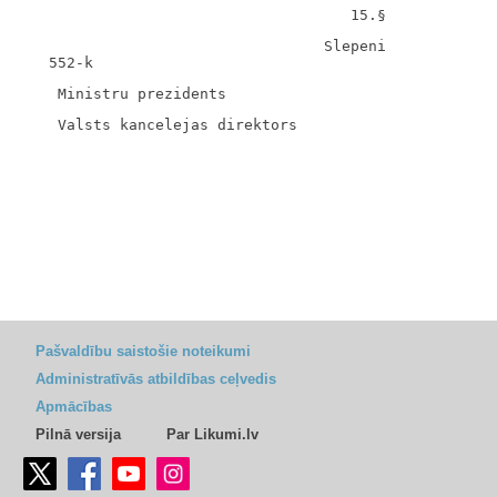
                                  Slepeni

Pašvaldību saistošie noteikumi
Administratīvās atbildības ceļvedis
Apmācības
Pilnā versija
Par Likumi.lv