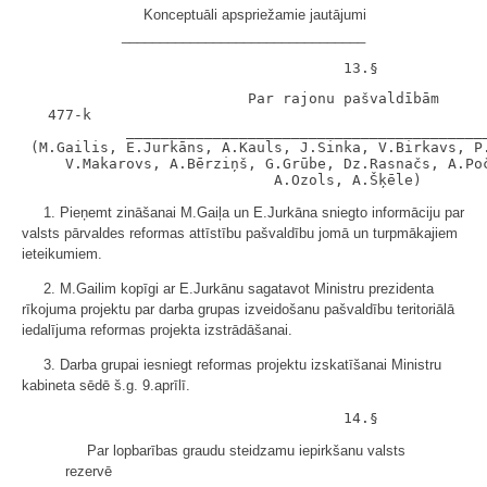
Konceptuāli apspriežamie jautājumi
________________________________
                          Par rajonu pašvaldībām

   477-k

            __________________________________________
 (M.Gailis, E.Jurkāns, A.Kauls, J.Sinka, V.Birkavs, P.
     V.Makarovs, A.Bērziņš, G.Grūbe, Dz.Rasnačs, A.Poč
1. Pieņemt zināšanai M.Gaiļa un E.Jurkāna sniegto informāciju par
valsts pārvaldes reformas attīstību pašvaldību jomā un turpmākajiem
ieteikumiem.
2. M.Gailim kopīgi ar E.Jurkānu sagatavot Ministru prezidenta
rīkojuma projektu par darba grupas izveidošanu pašvaldību teritoriālā
iedalījuma reformas projekta izstrādāšanai.
3. Darba grupai iesniegt reformas projektu izskatīšanai Ministru
kabineta sēdē š.g. 9.aprīlī.
Par lopbarības graudu steidzamu iepirkšanu valsts
rezervē