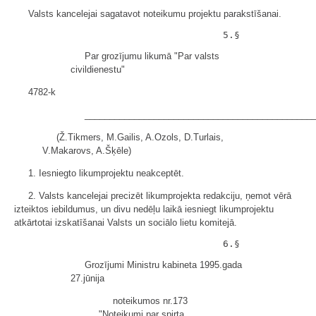
Valsts kancelejai sagatavot noteikumu projektu parakstīšanai.
Par grozījumu likumā "Par valsts
civildienestu"
4782-k
______________________________________________
(Ž.Tikmers, M.Gailis, A.Ozols, D.Turlais,
V.Makarovs, A.Šķēle)
1. Iesniegto likumprojektu neakceptēt.
2. Valsts kancelejai precizēt likumprojekta redakciju, ņemot vērā
izteiktos iebildumus, un divu nedēļu laikā iesniegt likumprojektu
atkārtotai izskatīšanai Valsts un sociālo lietu komitejā.
Grozījumi Ministru kabineta 1995.gada
27.jūnija
noteikumos nr.173
"Noteikumi par spirta