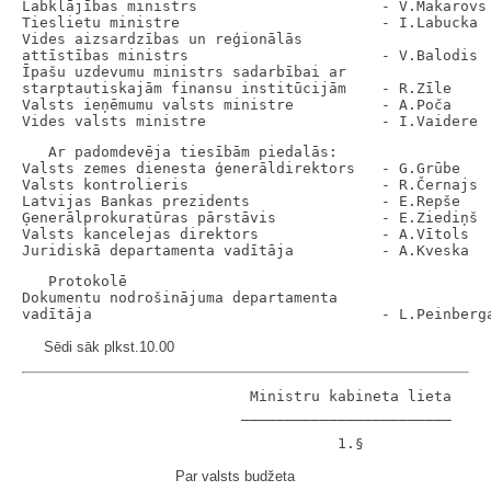
Labklājības ministrs                     - V.Makarovs

Tieslietu ministre                       - I.Labucka

Vides aizsardzības un reģionālās

attīstības ministrs                      - V.Balodis

Īpašu uzdevumu ministrs sadarbībai ar

starptautiskajām finansu institūcijām    - R.Zīle

Valsts ieņēmumu valsts ministre          - A.Poča

   Ar padomdevēja tiesībām piedalās:

Valsts zemes dienesta ģenerāldirektors   - G.Grūbe

Valsts kontrolieris                      - R.Černajs

Latvijas Bankas prezidents               - E.Repše

Ģenerālprokuratūras pārstāvis            - E.Ziediņš

Valsts kancelejas direktors              - A.Vītols

   Protokolē

Dokumentu nodrošinājuma departamenta

Sēdi sāk plkst.10.00
                          Ministru kabineta lieta

Par valsts budžeta