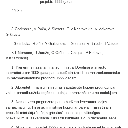
projektu 1999.gadam
4498-k
______________________________________________
(I.Godmanis, A.Poča, A.Šlesers, Ģ.V.Kristovskis, V.Makarovs,
G.Krasts,
I.Šteinbuka, R.Zīle, A.Gorbunovs, I.Sudraba, V.Balodis, I.Vaidere,
K.Pētersone, R.Jurdžs, G.Grūbe, J.Gaigals, V.Birkavs,
V.Krištopans)
1. Pieņemt zināšanai finansu ministra I.Godmaņa sniegto
informāciju par 1998.gada pamatbudžeta izpildi un makroekonomisko
un mikroekonomisko prognozi 1999.gadam.
2. Akceptēt Finansu ministrijas sagatavoto kopējo prognozi par
valsts pamatbudžeta ieņēmumu daļas samazinājumu no nodokļiem.
3. Ņemot vērā prognozēto pamatbudžeta ieņēmumu daļas
samazinājumu, Finansu ministrijai kopīgi ar pārējām ministrijām
precizēt ministriju "mērķa griestus" un iesniegt attiecīgus
priekšlikumus izskatīšanai Ministru kabineta š.g. 8.decembra sēdē.
4. Ministrijām izvērtēt 1999.gada valsts budžeta projektā finansiāli