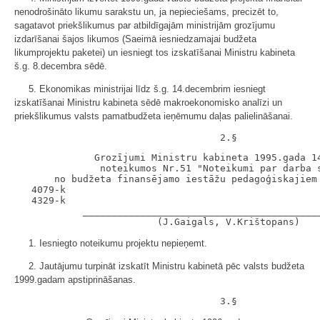
nenodrošināto likumu sarakstu un, ja nepieciešams, precizēt to,
sagatavot priekšlikumus par atbildīgajām ministrijām grozījumu
izdarīšanai šajos likumos (Saeimā iesniedzamajai budžeta
likumprojektu paketei) un iesniegt tos izskatīšanai Ministru kabineta
š.g. 8.decembra sēdē.
5. Ekonomikas ministrijai līdz š.g. 14.decembrim iesniegt
izskatīšanai Ministru kabineta sēdē makroekonomisko analīzi un
priekšlikumus valsts pamatbudžeta ieņēmumu daļas palielināšanai.
              Grozījumi Ministru kabineta 1995.gada 14
               noteikumos Nr.51 "Noteikumi par darba s
       no budžeta finansējamo iestāžu pedagoģiskajiem 
   4079-k

   4329-k

            __________________________________________
1. Iesniegto noteikumu projektu nepieņemt.
2. Jautājumu turpināt izskatīt Ministru kabinetā pēc valsts budžeta
1999.gadam apstiprināšanas.