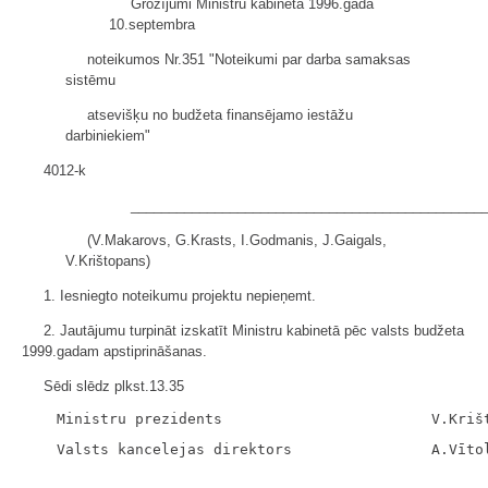
Grozījumi Ministru kabineta 1996.gada
10.septembra
noteikumos Nr.351 "Noteikumi par darba samaksas
sistēmu
atsevišķu no budžeta finansējamo iestāžu
darbiniekiem"
4012-k
______________________________________________
(V.Makarovs, G.Krasts, I.Godmanis, J.Gaigals,
V.Krištopans)
1. Iesniegto noteikumu projektu nepieņemt.
2. Jautājumu turpināt izskatīt Ministru kabinetā pēc valsts budžeta
1999.gadam apstiprināšanas.
Sēdi slēdz plkst.13.35