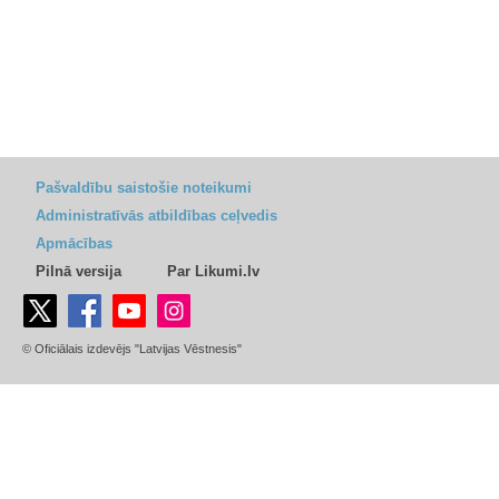
Pašvaldību saistošie noteikumi
Administratīvās atbildības ceļvedis
Apmācības
Pilnā versija
Par Likumi.lv
© Oficiālais izdevējs "Latvijas Vēstnesis"