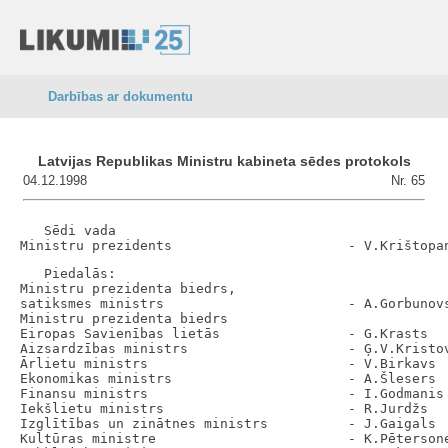
Darbības ar dokumentu
Latvijas Republikas Ministru kabineta sēdes protokols
04.12.1998
Nr. 65
   Sēdi vada

   Piedalās:

Ministru prezidenta biedrs,

satiksmes ministrs                       - A.Gorbunovs
Ministru prezidenta biedrs

Eiropas Savienības lietās                - G.Krasts

Aizsardzības ministrs                    - Ģ.V.Kristov
Ārlietu ministrs                         - V.Birkavs

Ekonomikas ministrs                      - A.Šlesers

Finansu ministrs                         - I.Godmanis

Iekšlietu ministrs                       - R.Jurdžs

Izglītības un zinātnes ministrs          - J.Gaigals

Kultūras ministre                        - K.Pētersone