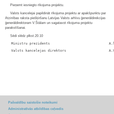
Pieņemt iesniegto rīkojuma projektu.
Valsts kancelejai papildināt rīkojuma projektu ar apakšpunktu par
Atzinības raksta piešķiršanu Latvijas Valsts arhīvu ģenerāldirekcijas
ģenerāldirektoram V.Štālam un sagatavot rīkojuma projektu
parakstīšanai.
Sēdi slēdz plkst.20.10
Pašvaldību saistošie noteikumi
Administratīvās atbildības ceļvedis