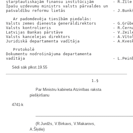
starptautiskajām finansu institūcijām        - R.Zīle

Īpašu uzdevumu ministrs valsts pārvaldes un

   Ar padomdevēja tiesībām piedalās:

Valsts zemes dienesta ģenerāldirektors       - G.Grūbe
Valsts kontrolieris                          - R.Černa
Latvijas Bankas pārstāve                     - V.Zeile
Valsts kancelejas direktors                  - A.Vītol
   Protokolē

Dokumentu nodrošinājuma departamenta

Sēdi sāk plkst.19.55
Par Ministru kabineta Atzinības raksta
piešķiršanu
4741-k
______________________________________________
(R.Jurdžs, V.Birkavs, V.Makarovs,
A.Šķēle)