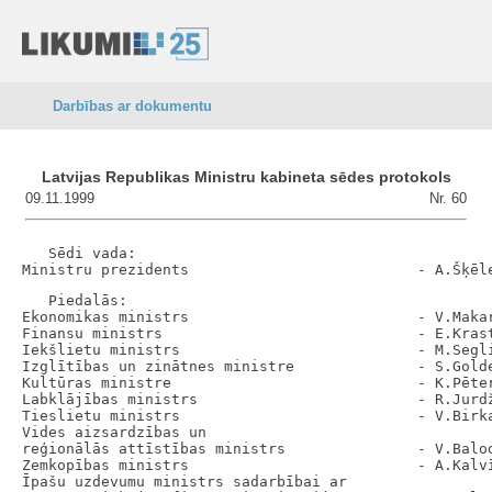
Darbības ar dokumentu
Latvijas Republikas Ministru kabineta sēdes protokols
09.11.1999
Nr. 60
   Sēdi vada:

   Piedalās:

Ekonomikas ministrs                          - V.Makar
Finansu ministrs                             - E.Krast
Iekšlietu ministrs                           - M.Segli
Izglītības un zinātnes ministre              - S.Golde
Kultūras ministre                            - K.Pēter
Labklājības ministrs                         - R.Jurdž
Tieslietu ministrs                           - V.Birka
Vides aizsardzības un

reģionālās attīstības ministrs               - V.Balod
Zemkopības ministrs                          - A.Kalvī
Īpašu uzdevumu ministrs sadarbībai ar
