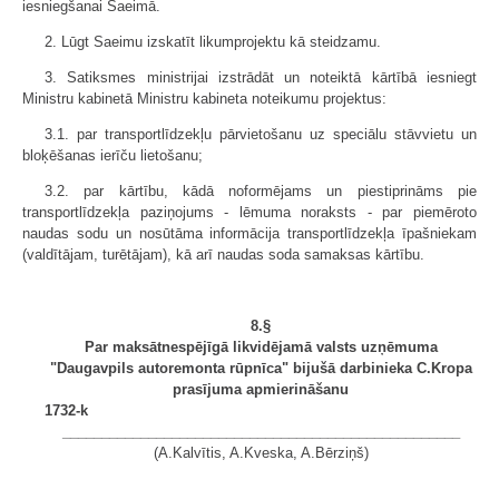
iesniegšanai Saeimā.
2. Lūgt Saeimu izskatīt likumprojektu kā steidzamu.
3. Satiksmes ministrijai izstrādāt un noteiktā kārtībā iesniegt
Ministru kabinetā Ministru kabineta noteikumu projektus:
3.1. par transportlīdzekļu pārvietošanu uz speciālu stāvvietu un
bloķēšanas ierīču lietošanu;
3.2. par kārtību, kādā noformējams un piestiprināms pie
transportlīdzekļa paziņojums - lēmuma noraksts - par piemēroto
naudas sodu un nosūtāma informācija transportlīdzekļa īpašniekam
(valdītājam, turētājam), kā arī naudas soda samaksas kārtību.
8.§
Par maksātnespējīgā likvidējamā valsts uzņēmuma
"Daugavpils autoremonta rūpnīca" bijušā darbinieka C.Kropa
prasījuma apmierināšanu
1732-k
___________________________________________________
(A.Kalvītis, A.Kveska, A.Bērziņš)