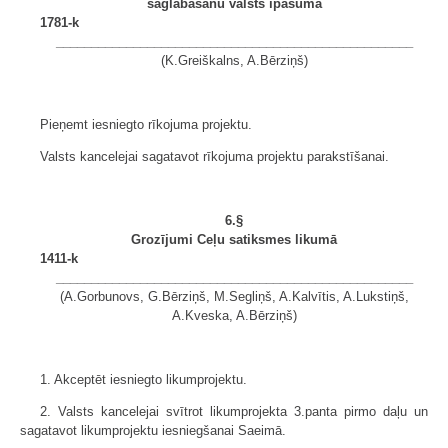
saglabāšanu valsts īpašumā
1781-k
___________________________________________________
(K.Greiškalns, A.Bērziņš)
Pieņemt iesniegto rīkojuma projektu.
Valsts kancelejai sagatavot rīkojuma projektu parakstīšanai.
6.§
Grozījumi Ceļu satiksmes likumā
1411-k
___________________________________________________
(A.Gorbunovs, G.Bērziņš, M.Segliņš, A.Kalvītis, A.Lukstiņš,
A.Kveska, A.Bērziņš)
1. Akceptēt iesniegto likumprojektu.
2. Valsts kancelejai svītrot likumprojekta 3.panta pirmo daļu un
sagatavot likumprojektu iesniegšanai Saeimā.