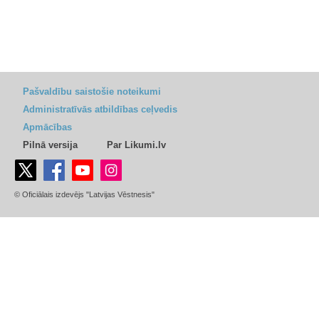
Pašvaldību saistošie noteikumi
Administratīvās atbildības ceļvedis
Apmācības
Pilnā versija
Par Likumi.lv
© Oficiālais izdevējs "Latvijas Vēstnesis"