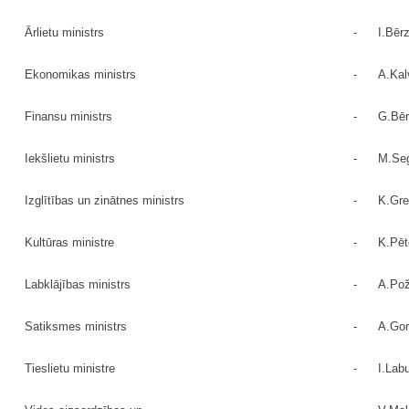
Ārlietu ministrs
-
I.Bēr
Ekonomikas ministrs
-
A.Kal
Finansu ministrs
-
G.Bēr
Iekšlietu ministrs
-
M.Seg
Izglītības un zinātnes ministrs
-
K.Gre
Kultūras ministre
-
K.Pēt
Labklājības ministrs
-
A.Po
Satiksmes ministrs
-
A.Go
Tieslietu ministre
-
I.Lab