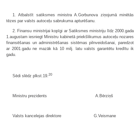
1. Atbalstīt satiksmes ministra A.Gorbunova ziņojumā minētās
tēzes par valsts autoceļu sabrukuma apturēšanu.
2. Finansu ministrijai kopīgi ar Satiksmes ministriju līdz 2000.gada
1.augustam iesniegt Ministru kabinetā priekšlikumus autoceļu nozares
finansēšanas un administrēšanas sistēmas pilnveidošanai, paredzot
ar 2001.gadu ne mazāk kā 10 milj. latu valsts garantētu kredītu ik
gadu.
20
Sēdi slēdz plkst.19.
Ministru prezidents A.Bērziņš
Valsts kancelejas direktore G.Veismane