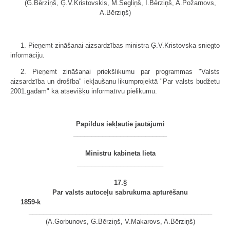
(G.Bērziņš, Ģ.V.Kristovskis, M.Segliņš, I.Bērziņš, A.Požarnovs,
A.Bērziņš)
1. Pieņemt zināšanai aizsardzības ministra Ģ.V.Kristovska sniegto
informāciju.
2. Pieņemt zināšanai priekšlikumu par programmas "Valsts
aizsardzība un drošība" iekļaušanu likumprojektā "Par valsts budžetu
2001.gadam" kā atsevišķu informatīvu pielikumu.
Papildus iekļautie jautājumi
__________________________
Ministru kabineta lieta
________________________
17.§
Par valsts autoceļu sabrukuma apturēšanu
1859-k
___________________________________________________
(A.Gorbunovs, G.Bērziņš, V.Makarovs, A.Bērziņš)