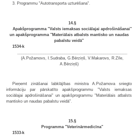
3. Programmu "Autotransporta uzturēšana".
14.§
Apakšprogramma "Valsts iemaksas sociālajai apdrošināšanai"
un apakšprogramma "Materiālais atbalsts mantisko un naudas
pabalstu veidā"
1534-k
___________________________________________________
(A.Požarnovs, I.Sudraba, G.Bērziņš, V.Makarovs, R.Zīle,
A.Bērziņš)
Pieņemt zināšanai labklājības ministra A.Požarnova sniegto
informāciju par pārskatīto apakšprogrammu "Valsts iemaksas
sociālajai apdrošināšanai" un apakšprogrammu "Materiālais atbalsts
mantisko un naudas pabalstu veidā".
15.§
Programma "Veterinārmedicīna"
1533-k