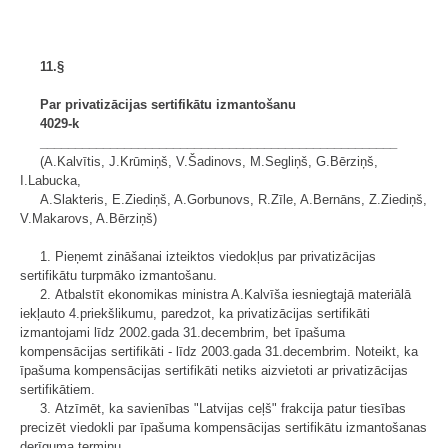
11.§
Par privatizācijas sertifikātu izmantošanu
4029-k
___________________________________________________
(A.Kalvītis, J.Krūmiņš, V.Šadinovs, M.Segliņš, G.Bērziņš,
I.Labucka,
A.Slakteris, E.Ziediņš, A.Gorbunovs, R.Zīle, A.Bernāns, Z.Ziediņš,
V.Makarovs, A.Bērziņš)
1. Pieņemt zināšanai izteiktos viedokļus par privatizācijas
sertifikātu turpmāko izmantošanu.
2. Atbalstīt ekonomikas ministra A.Kalvīša iesniegtajā materiālā
iekļauto 4.priekšlikumu, paredzot, ka privatizācijas sertifikāti
izmantojami līdz 2002.gada 31.decembrim, bet īpašuma
kompensācijas sertifikāti - līdz 2003.gada 31.decembrim. Noteikt, ka
īpašuma kompensācijas sertifikāti netiks aizvietoti ar privatizācijas
sertifikātiem.
3. Atzīmēt, ka savienības "Latvijas ceļš" frakcija patur tiesības
precizēt viedokli par īpašuma kompensācijas sertifikātu izmantošanas
derīguma termiņu.