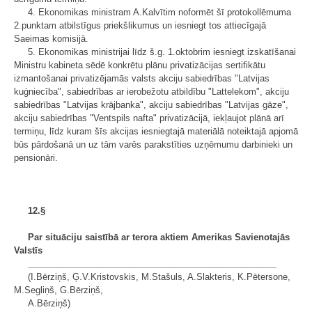
4. Ekonomikas ministram A.Kalvītim noformēt šī protokollēmuma
2.punktam atbilstīgus priekšlikumus un iesniegt tos attiecīgajā
Saeimas komisijā.
5. Ekonomikas ministrijai līdz š.g. 1.oktobrim iesniegt izskatīšanai
Ministru kabineta sēdē konkrētu plānu privatizācijas sertifikātu
izmantošanai privatizējamās valsts akciju sabiedrības "Latvijas
kuģniecība", sabiedrības ar ierobežotu atbildību "Lattelekom", akciju
sabiedrības "Latvijas krājbanka", akciju sabiedrības "Latvijas gāze",
akciju sabiedrības "Ventspils nafta" privatizācijā, iekļaujot plānā arī
termiņu, līdz kuram šīs akcijas iesniegtajā materiālā noteiktajā apjomā
būs pārdošanā un uz tām varēs parakstīties uzņēmumu darbinieki un
pensionāri.
12.§
Par situāciju saistībā ar terora aktiem Amerikas Savienotajās
Valstīs
___________________________________________________
(I.Bērziņš, Ģ.V.Kristovskis, M.Stašuls, A.Slakteris, K.Pētersone,
M.Segliņš, G.Bērziņš,
A.Bērziņš)