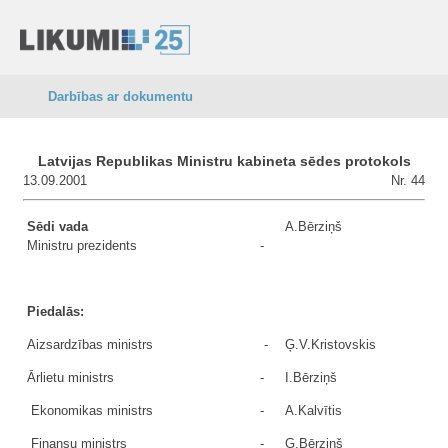
Darbības ar dokumentu
Latvijas Republikas Ministru kabineta sēdes protokols
13.09.2001
Nr. 44
Sēdi vada
A.Bērziņš
Ministru prezidents
-
Piedalās:
Aizsardzības ministrs
-
Ģ.V.Kristovskis
Ārlietu ministrs
-
I.Bērziņš
Ekonomikas ministrs
-
A.Kalvītis
Finansu ministrs
-
G.Bērziņš