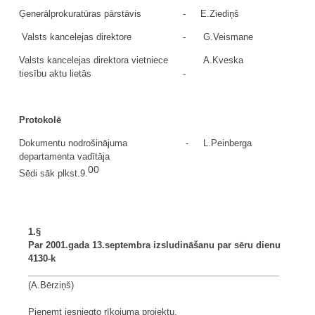
Ģenerālprokuratūras pārstāvis
-
E.Ziediņš
Valsts kancelejas direktore
-
G.Veismane
Valsts kancelejas direktora vietniece
A.Kveska
tiesību aktu lietās
-
Protokolē
Dokumentu nodrošinājuma
-
L.Peinberga
departamenta vadītāja
00
Sēdi sāk plkst.9.
1.§
Par 2001.gada 13.septembra izsludināšanu par sēru dienu
4130-k
___________________________________________________
(A.Bērziņš)
Pieņemt iesniegto rīkojuma projektu.