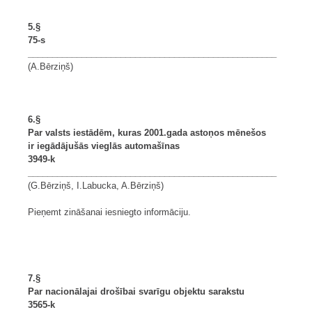
5.§
75-s
___________________________________________________
(A.Bērziņš)
6.§
Par valsts iestādēm, kuras 2001.gada astoņos mēnešos
ir iegādājušās vieglās automašīnas
3949-k
___________________________________________________
(G.Bērziņš, I.Labucka, A.Bērziņš)
Pieņemt zināšanai iesniegto informāciju.
7.§
Par nacionālajai drošībai svarīgu objektu sarakstu
3565-k