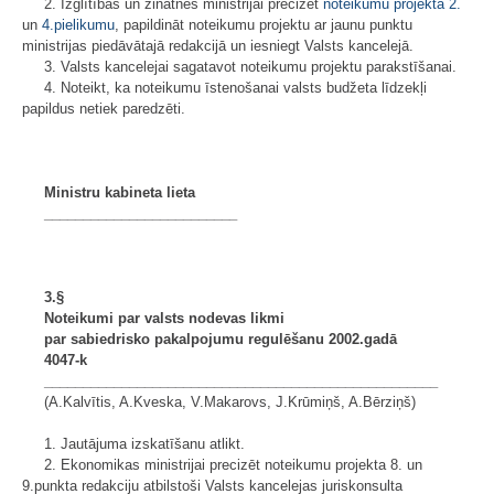
2. Izglītības un zinātnes ministrijai precizēt
noteikumu projekta
2.
un
4.pielikumu
, papildināt noteikumu projektu ar jaunu punktu
ministrijas piedāvātajā redakcijā un iesniegt Valsts kancelejā.
3. Valsts kancelejai sagatavot noteikumu projektu parakstīšanai.
4. Noteikt, ka noteikumu īstenošanai valsts budžeta līdzekļi
papildus netiek paredzēti.
Ministru kabineta lieta
_________________________
3.§
Noteikumi par valsts nodevas likmi
par sabiedrisko pakalpojumu regulēšanu 2002.gadā
4047-k
___________________________________________________
(A.Kalvītis, A.Kveska, V.Makarovs, J.Krūmiņš, A.Bērziņš)
1. Jautājuma izskatīšanu atlikt.
2. Ekonomikas ministrijai precizēt noteikumu projekta 8. un
9.punkta redakciju atbilstoši Valsts kancelejas juriskonsulta