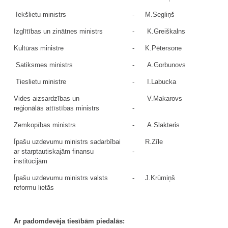
Iekšlietu ministrs
-
M.Segliņš
Izglītības un zinātnes ministrs
-
K.Greiškalns
Kultūras ministre
-
K.Pētersone
Satiksmes ministrs
-
A.Gorbunovs
Tieslietu ministre
-
I.Labucka
Vides aizsardzības un
V.Makarovs
reģionālās attīstības ministrs
-
Zemkopības ministrs
-
A.Slakteris
Īpašu uzdevumu ministrs sadarbībai
R.Zīle
ar starptautiskajām finansu
-
institūcijām
Īpašu uzdevumu ministrs valsts
-
J.Krūmiņš
reformu lietās
Ar padomdevēja tiesībām piedalās: