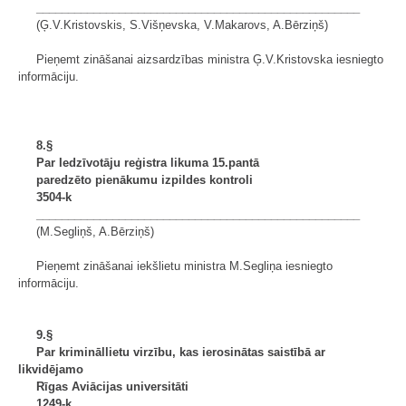
___________________________________________________
(Ģ.V.Kristovskis, S.Višņevska, V.Makarovs, A.Bērziņš)
Pieņemt zināšanai aizsardzības ministra Ģ.V.Kristovska iesniegto
informāciju.
8.§
Par Iedzīvotāju reģistra likuma 15.pantā
paredzēto pienākumu izpildes kontroli
3504-k
___________________________________________________
(M.Segliņš, A.Bērziņš)
Pieņemt zināšanai iekšlietu ministra M.Segliņa iesniegto
informāciju.
9.§
Par krimināllietu virzību, kas ierosinātas saistībā ar
likvidējamo
Rīgas Aviācijas universitāti
1249-k