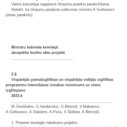
Valsts kancelejai sagatavot rīkojuma projektu parakstīšanai.
Noteikt, ka rīkojumu paraksta satiksmes ministrs A.Gorbunovs
(otrais paraksts).
Ministru kabineta komitejā
akceptētie tiesību aktu projekti
_______________________________
2.§
Vispārējās pamatizglītības un vispārējās vidējās izglītības
programmu īstenošanas izmaksu minimums uz vienu
izglītojamo
2831-k
___________________________________________________
(K.Greiškalns, G.Vasiļevskis, G.Bērziņš, V.Makarovs,
A.Gorbunovs, A.Slakteris, A.Poča, S.Šķiltere, A.Bērziņš)
1. Pieņemt iesniegto noteikumu projektu.