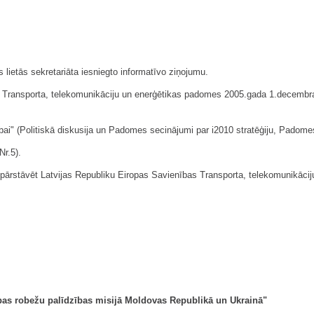
lietās sekretariāta iesniegto informatīvo ziņojumu.
ības Transporta, telekomunikāciju un enerģētikas padomes 2005.gada 1.decem
bai" (Politiskā diskusija un Padomes secinājumi par i2010 stratēģiju, Padomes
Nr.5).
m pārstāvēt Latvijas Republiku Eiropas Savienības Transporta, telekomunik
bas robežu palīdzības misijā Moldovas Republikā un Ukrainā"