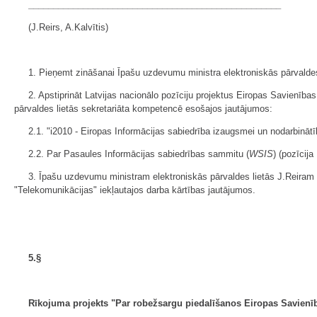
___________________________________________________
(J.Reirs, A.Kalvītis)
1. Pieņemt zināšanai Īpašu uzdevumu ministra elektroniskās pārvaldes 
2. Apstiprināt Latvijas nacionālo pozīciju projektus Eiropas Savien
pārvaldes lietās sekretariāta kompetencē esošajos jautājumos:
2.1. "i2010 - Eiropas Informācijas sabiedrība izaugsmei un nodarbinātī
2.2. Par Pasaules Informācijas sabiedrības sammitu (
WSIS
) (pozīcija 
3. Īpašu uzdevumu ministram elektroniskās pārvaldes lietās J.Reira
"Telekomunikācijas" iekļautajos darba kārtības jautājumos.
5.§
Rīkojuma projekts "Par robežsargu piedalīšanos Eiropas Savienī