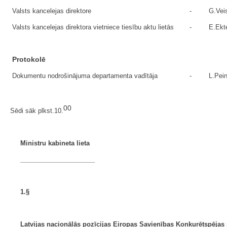
Valsts kancelejas direktore
-
G.Vei
Valsts kancelejas direktora vietniece tiesību aktu lietās
-
E.Ekt
Protokolē
Dokumentu nodrošinājuma departamenta vadītāja
-
L.Pein
00
Sēdi sāk plkst.10.
Ministru kabineta lieta
_____________________
1.§
Latvijas nacionālās pozīcijas Eiropas Savienības
Konkurētspējas