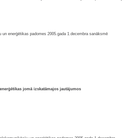
āciju un enerģētikas padomes 2005.gada 1.decembra sanāksmē
enerģētikas jomā
izskatāmajos jautājumos