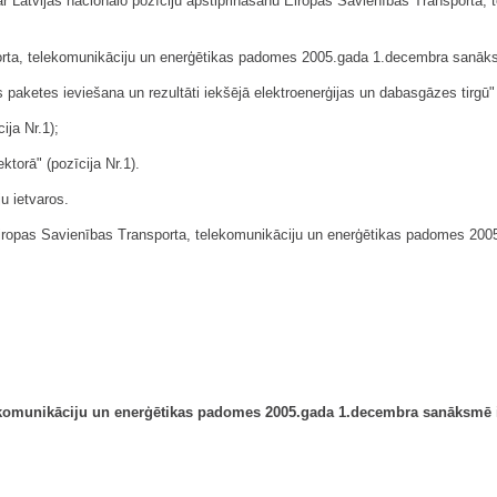
ar Latvijas nacionālo pozīciju apstiprināšanu Eiropas Savienības Transport
sporta, telekomunikāciju un enerģētikas padomes 2005.gada 1.decembra sanā
paketes ieviešana un rezultāti iekšējā elektroenerģijas un dabasgāzes tirgū" (
ija Nr.1);
torā" (pozīcija Nr.1).
u ietvaros.
Eiropas Savienības Transporta, telekomunikāciju un enerģētikas padomes 2
komunikāciju un enerģētikas padomes 2005.gada 1.decembra sanāksmē 