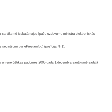
bra sanāksmē izskatāmajos Īpašu uzdevumu ministra elektroniskās
 secinājumi par ePieejamību) (pozīcija Nr.1);
āciju un enerģētikas padomes 2005.gada 1.decembra sanāksmē sadaļā