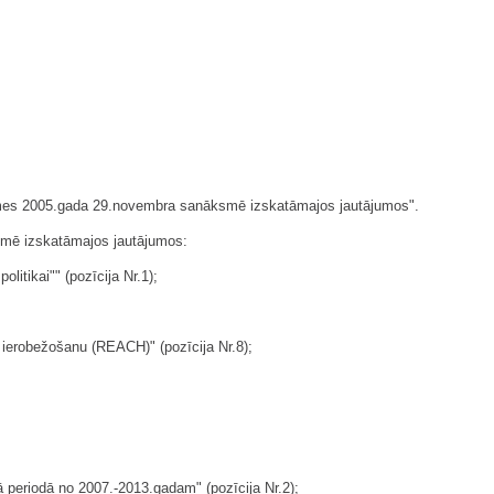
domes 2005.gada 29.novembra sanāksmē izskatāmajos jautājumos".
smē izskatāmajos jautājumos:
itikai"" (pozīcija Nr.1);
 ierobežošanu (REACH)" (pozīcija Nr.8);
periodā no 2007.-2013.gadam" (pozīcija Nr.2);