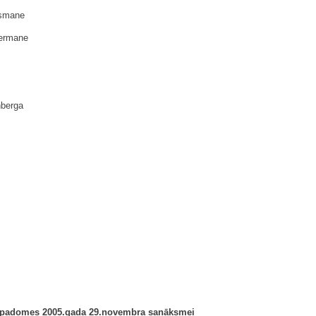
smane
ermane
berga
 padomes 2005.gada 29.novembra sanāksmei