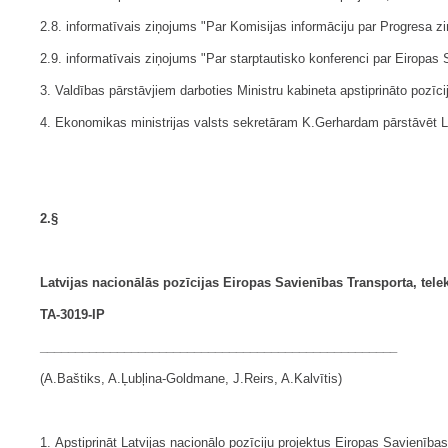
2.8.
informatīvais ziņojums "Par Komisijas informāciju par Progresa zi
2.9. informatīvais ziņojums "Par starptautisko konferenci par Eiropas 
3. Valdības pārstāvjiem darboties Ministru kabineta apstiprināto pozīci
4. Ekonomikas ministrijas valsts sekretāram K.Gerhardam pārstāvēt
2.§
Latvijas nacionālās pozīcijas Eiropas Savienības
Transporta, tel
TA-3019-IP
___________________________________________________
(A.Baštiks, A.Ļubļina-Goldmane, J.Reirs, A.Kalvītis)
1. Apstiprināt Latvijas nacionālo pozīciju projektus Eiropas Savien