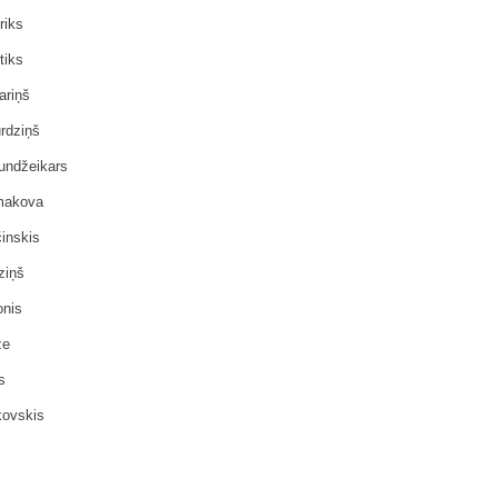
riks
tiks
ariņš
rdziņš
undžeikars
akova
inskis
ziņš
nis
ze
s
kovskis