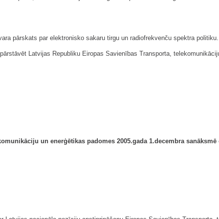
ara pārskats par elektronisko sakaru tirgu un radiofrekvenču spektra politiku.
m pārstāvēt Latvijas Republiku Eiropas Savienības Transporta, telekomunik
komunikāciju un enerģētikas padomes
2005.gada 1.decembra sanāksmē 