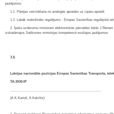
jautājumos:
1.1. Pārejas veicināšana no analogās apraides uz ciparu apraidi;
1.2. Labāk nodrošināts regulējums - Eiropas Savienības regulējošā ietv
2. Īpašu uzdevumu ministram elektroniskās pārvaldes lietās J.Reira
izskatāmajos Satiksmes ministrijas kompetencē esošajos jautājumos.
3.§
Latvijas nacionālās pozīcijas Eiropas Savienības Transporta,
tele
TA-3030-IP
___________________________________________________
(A.K.Kariņš, A.Kalvītis)