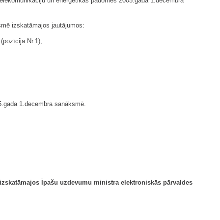
a, telekomunikāciju un enerģētikas padomes 2005.gada 1.decembra
ksmē izskatāmajos jautājumos:
pozīcija Nr.1);
005.gada 1.decembra sanāksmē.
izskatāmajos Īpašu uzdevumu ministra elektroniskās
pārvaldes