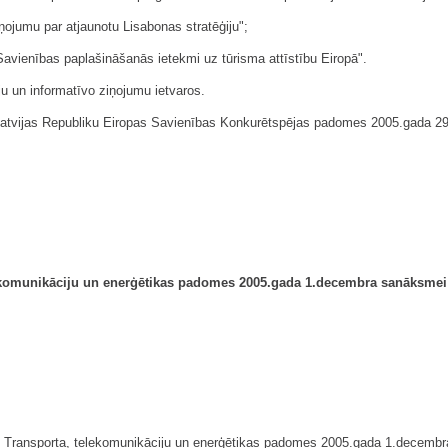
ņojumu par atjaunotu Lisabonas stratēģiju";
Savienības paplašināšanās ietekmi uz tūrisma attīstību Eiropā".
ju un informatīvo ziņojumu ietvaros.
 Latvijas Republiku Eiropas Savienības Konkurētspējas padomes 2005.gada 
ekomunikāciju un enerģētikas padomes
2005.gada 1.decembra sanāksmei
ības Transporta, telekomunikāciju un enerģētikas padomes 2005.gada 1.dece