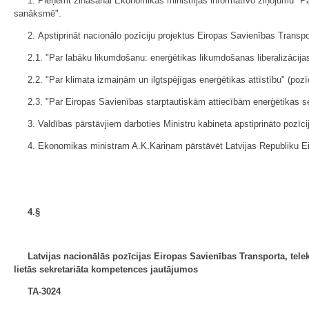
1. Pieņemt zināšanai Ekonomikas ministrijas informatīvo ziņojumu "P
sanāksmē".
2. Apstiprināt nacionālo pozīciju projektus Eiropas Savienības Tran
2.1. "Par labāku likumdošanu: enerģētikas likumdošanas liberalizācijas 
2.2. "Par klimata izmaiņām un ilgtspējīgas enerģētikas attīstību" (pozīc
2.3. "Par Eiropas Savienības starptautiskām attiecībām enerģētikas sek
3. Valdības pārstāvjiem darboties Ministru kabineta apstiprināto pozīcij
4. Ekonomikas ministram A.K.Kariņam pārstāvēt Latvijas Republiku 
4.§
Latvijas nacionālās pozīcijas Eiropas Savienības Transporta,
tele
lietās sekretariāta kompetences jautājumos
TA-3024