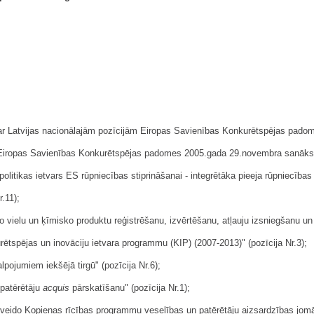
Par Latvijas nacionālajām pozīcijām Eiropas Savienības Konkurētspējas pa
mus Eiropas Savienības Konkurētspējas padomes 2005.gada 29.novembra sanāk
ikas ietvars ES rūpniecības stiprināšanai - integrētāka pieeja rūpniecības pol
r.11);
 vielu un ķīmisko produktu reģistrēšanu, izvērtēšanu, atļauju izsniegšanu un
spējas un inovāciju ietvara programmu (KIP) (2007-2013)" (pozīcija Nr.3);
pojumiem iekšējā tirgū" (pozīcija Nr.6);
 patērētāju
acquis
pārskatīšanu" (pozīcija Nr.1);
veido Kopienas rīcības programmu veselības un patērētāju aizsardzības jomā 