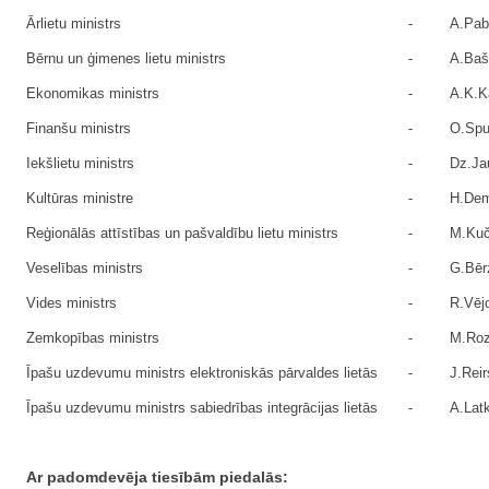
Ārlietu ministrs
-
A.Pab
Bērnu un ģimenes lietu ministrs
-
A.Baš
Ekonomikas ministrs
-
A.K.K
Finanšu ministrs
-
O.Spu
Iekšlietu ministrs
-
Dz.Ja
Kultūras ministre
-
H.Dem
Reģionālās attīstības un pašvaldību lietu ministrs
-
M.Kuč
Veselības ministrs
-
G.Bēr
Vides ministrs
-
R.Vējo
Zemkopības ministrs
-
M.Ro
Īpašu uzdevumu ministrs elektroniskās pārvaldes lietās
-
J.Reir
Īpašu uzdevumu ministrs sabiedrības integrācijas lietās
-
A.Lat
Ar padomdevēja tiesībām piedalās: