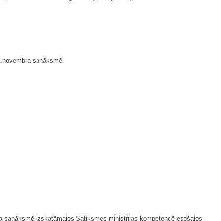
29.novembra sanāksmē.
mbra sanāksmē izskatāmajos Satiksmes ministrijas kompetencē esošajos