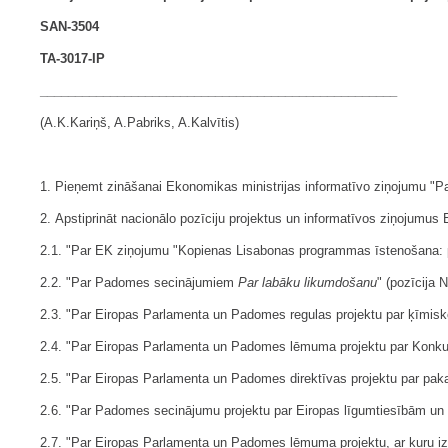
SAN-3504
TA-3017-IP
___________________________________________________
(A.K.Kariņš, A.Pabriks, A.Kalvītis)
1. Pieņemt zināšanai Ekonomikas ministrijas informatīvo ziņojumu "
2. Apstiprināt nacionālo pozīciju projektus un informatīvos ziņoju
2.1. "Par EK ziņojumu "Kopienas Lisabonas programmas īstenošana: polit
2.2. "Par Padomes secinājumiem
Par
labāku likumdošanu
" (pozīcija N
2.3. "Par Eiropas Parlamenta un Padomes regulas projektu par ķīmisko
2.4. "Par Eiropas Parlamenta un Padomes lēmuma projektu par Konkurēt
2.5. "Par Eiropas Parlamenta un Padomes direktīvas projektu par pakal
2.6. "Par Padomes secinājumu projektu par Eiropas līgumtiesībām un
2.7. "Par Eiropas Parlamenta un Padomes lēmuma projektu, ar kuru iz