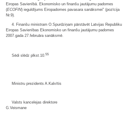
Eiropas Savienībā. Ekonomisko un finanšu jautājumu padomes
(
ECOFIN
) ieguldījums Eiropadomes pavasara sanāksmei" (pozīcija
Nr.9).
4. Finanšu ministram O.Spurdziņam pārstāvēt Latvijas Republiku
Eiropas Savienības Ekonomisko un finanšu jautājumu padomes
2007.gada 27.februāra sanāksmē.
55
Sēdi slēdz plkst.10.
Ministru prezidents A.Kalvītis
Valsts kancelejas direktore
G.Veismane