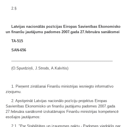
2.§
Latvijas nacionālās pozīcijas Eiropas Savienības Ekonomisko
un finanšu jautājumu padomes 2007.gada 27.februāra sanāksmei
TA-515
SAN-656
___________________________________________________
(O.Spurdziņš, J.Strods, A.Kalvītis)
1. Pieņemt zināšanai Finanšu ministrijas iesniegto informatīvo
ziņojumu.
2. Apstiprināt Latvijas nacionālo pozīciju projektus Eiropas
Savienības Ekonomisko un finanšu jautājumu padomes 2007.gada
27.februāra sanāksmē izskatāmajos Finanšu ministrijas kompetencē
esošajos jautājumos:
2.1. "Par Stabilitātes un izaugsmes paktu - Padomes viedoklis par