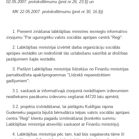
02.05.2007. protokollēmumu (prot.nr.26, 23.§) un
MK 22.05.2007. protokollēmumu (prot.nr.30, 16.§))
1. Pieņemt zināšanai labklājības ministres iesniegto informatīvo
ziņojumu "Par ugunsgrēku valsts sociālās aprūpes centrā "Reģi".
2. Labklājības ministrijai izvērtēt darba organizāciju sociālās
aprūpes iestādēs un nodrošināt tās uzlabošanu saistībā ar drošības
jautājumiem šajās iestādēs.
3. Piešķirt Labklājības ministrijai līdzekļus no Finanšu ministrijas
pamatbudžeta apakšprogrammas "Līdzekļi neparedzētiem
gadījumiem":
3.1. saskaņā ar informatīvajā ziņojumā norādītajiem izdevumiem
neatliekamo pasākumu izdevumu segšanai 44720 latu apmērā;
3.2. projekta izstrādāšanai, lai pielāgotu Kuldīgas rajona
Gudenieku pagasta bijušā bērnudārza telpas valsts sociālās aprūpes
centra "Reģi" klientu pagaidu izmitināšanai (konkrēto summu
Labklājības ministrijai atsevišķi saskaņot ar Finanšu ministriju).
4. Labklājības ministrijai pēc tam, kad būs sagatavota tāme šī