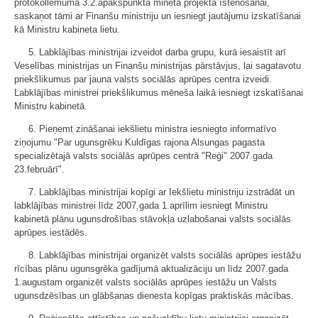
protokollēmuma 3.2.apakšpunktā minētā projekta īstenošanai,
saskaņot tāmi ar Finanšu ministriju un iesniegt jautājumu izskatīšanai
kā Ministru kabineta lietu.
5. Labklājības ministrijai izveidot darba grupu, kurā iesaistīt arī
Veselības ministrijas un Finanšu ministrijas pārstāvjus, lai sagatavotu
priekšlikumus par jauna valsts sociālās aprūpes centra izveidi.
Labklājības ministrei priekšlikumus mēneša laikā iesniegt izskatīšanai
Ministru kabinetā.
6. Pieņemt zināšanai iekšlietu ministra iesniegto informatīvo
ziņojumu "Par ugunsgrēku Kuldīgas rajona Alsungas pagasta
specializētajā valsts sociālās aprūpes centrā "Reģi" 2007.gada
23.februārī".
7. Labklājības ministrijai kopīgi ar Iekšlietu ministriju izstrādāt un
labklājības ministrei līdz 2007.gada 1.aprīlim iesniegt Ministru
kabinetā plānu ugunsdrošības stāvokļa uzlabošanai valsts sociālās
aprūpes iestādēs.
8. Labklājības ministrijai organizēt valsts sociālās aprūpes iestāžu
rīcības plānu ugunsgrēka gadījumā aktualizāciju un līdz 2007.gada
1.augustam organizēt valsts sociālās aprūpes iestāžu un Valsts
ugunsdzēsības un glābšanas dienesta kopīgas praktiskās mācības.