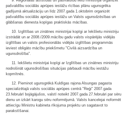
9. Reģionālās attīstības un pašvaldību lietu ministrijai organizēt
pašvaldību sociālās aprūpes iestāžu rīcības plānu ugunsgrēka
gadījumā aktualizāciju un līdz 2007.gada 1.oktobrim organizēt
pašvaldību sociālās aprūpes iestāžu un Valsts ugunsdzēsības un
glābšanas dienesta kopīgas praktiskās mācības.
10. Izglītības un zinātnes ministrijai kopīgi ar Iekšlietu ministriju
izstrādāt un ar 2008./2009.mācību gadu valsts vispārējās vidējās
izglītības un valsts profesionālās vidējās izglītības programmās
ieviest obligāto mācību priekšmetu "Civilā aizsardzība un
ugunsdrošība".
11. Iekšlietu ministrijai kopīgi ar Izglītības un zinātnes ministriju
nodrošināt ugunsdrošības situācijas pārbaudi mācību iestāžu
kopmītnēs.
12. Pieminot ugunsgrēkā Kuldīgas rajona Alsungas pagasta
specializētajā valsts sociālās aprūpes centrā "Reģi" 2007.gada
23.februārī bojāgājušos, valstī noteikt 2007.gada 27.februāri par sēru
dienu un izkārt karogu sēru noformējumā. Valsts kancelejai noformēt
attiecīgu Ministru kabineta rīkojuma projektu un sagatavot to
parakstīšanai.