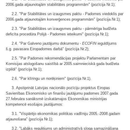
2006.gada atjaunotajām stabilitātes programmām" (pozīcija Nr.1);
2.2. "Par Stabilitātes un izaugsmes paktu - Padomes viedoklis par
2006.gada atjaunotajām konverģences programmām" (pozīcija Nr.1);
2.3. "Par Stabilitātes un izaugsmes paktu - pārmērīga budžeta
deficīta procedūra Polijā - Padomes ieteikumi" (pozīcija Nr.1);
2.4. "Par Galveno jautājumu dokumentu -
ECOFIN
ieguldījums
š.g. pavasara Eiropadomes darbā" (pozīcija Nr.2);
2.5. "Par Padomes rekomendācijas projektu Parlamentam par
Komisijas atslogošanu saistībā ar 2005.saimnieciskā gada budžeta
izpildi" (pozīcija Nr.1);
2.6. "Par klīringu un norēķiniem" (pozīcija Nr.1).
3. Apstiprināt Latvijas nacionālo pozīciju projektus Eiropas
Savienības Ekonomisko un finanšu jautājumu padomes 2007.gada
27.februāra sanāksmē izskatāmajos Ekonomikas ministrijas
kompetencē esošajos jautājumos:
3.1. "Vispārējo ekonomikas politikas vadlīniju 2005.-2008.gadam
atjaunošana" (pozīcija Nr.1);
3.2. "Labāks regulējums un administratīvā sloga samazināšana