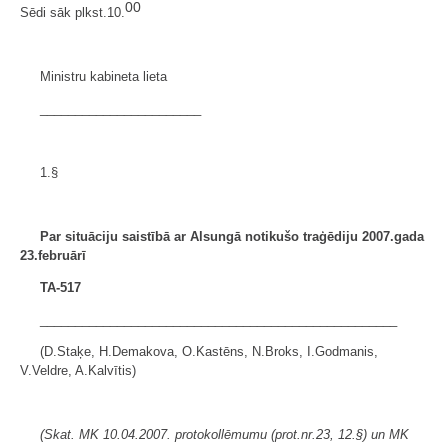
00
Sēdi sāk plkst.10.
Ministru kabineta lieta
_______________________
1.§
Par situāciju saistībā ar Alsungā notikušo traģēdiju 2007.gada
23.februārī
TA-517
___________________________________________________
(D.Staķe, H.Demakova, O.Kastēns, N.Broks, I.Godmanis,
V.Veldre, A.Kalvītis)
(Skat. MK 10.04.2007. protokollēmumu (prot.nr.23, 12.§) un MK