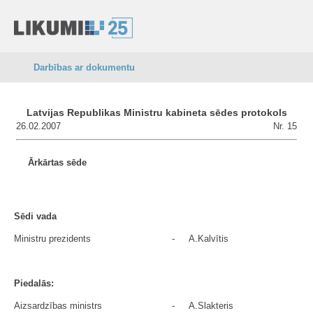
Darbības ar dokumentu
Latvijas Republikas Ministru kabineta sēdes protokols
26.02.2007
Nr. 15
Ārkārtas sēde
Sēdi vada
Ministru prezidents
-
A.Kalvītis
Piedalās:
Aizsardzības ministrs
-
A.Slakteris