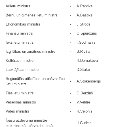
Ārlietu ministrs
-
A.Pabriks
Bērnu un ģimenes lietu ministrs
-
A.Baštiks
Ekonomikas ministrs
-
J.Strods
Finanšu ministrs
-
O.Spurdziņš
Iekšlietu ministrs
-
I.Godmanis
Izglītības un zinātnes ministre
-
B.Rivža
Kultūras ministre
-
H.Demakova
Labklājības ministre
-
D.Staķe
Reģionālās attīstības un pašvaldību
-
A.Štokenbergs
lietu ministrs
Tieslietu ministrs
-
G.Bērziņš
Veselības ministrs
-
V.Veldre
Vides ministrs
-
R.Vējonis
Īpašu uzdevumu ministre
-
I.Gudele
elektroniskās pārvaldes lietās