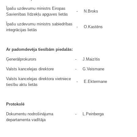
Īpašu uzdevumu ministrs Eiropas
-
N.Broks
Savienības līdzekļu apguves lietās
Īpašu uzdevumu ministrs sabiedrības
-
O.Kastēns
integrācijas lietās
Ar padomdevēja tiesībām piedalās:
Ģenerālprokurors
-
J.Maizītis
Valsts kancelejas direktore
-
G.Veismane
Valsts kancelejas direktora vietniece
-
E.Ektermane
tiesību aktu lietās
Protokolē
Dokumentu nodrošinājuma
-
L.Peinberga
departamenta vadītāja