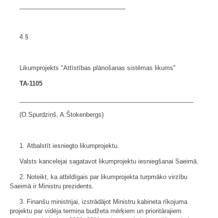
_______________________________
4.§
Likumprojekts "Attīstības plānošanas sistēmas likums"
TA-1105
___________________________________________________
(O.Spurdziņš, A.Štokenbergs)
1. Atbalstīt iesniegto likumprojektu.
Valsts kancelejai sagatavot likumprojektu iesniegšanai Saeimā.
2. Noteikt, ka atbildīgais par likumprojekta turpmāko virzību
Saeimā ir Ministru prezidents.
3. Finanšu ministrijai, izstrādājot Ministru kabineta rīkojuma
projektu par vidēja termiņa budžeta mērķiem un prioritārajiem