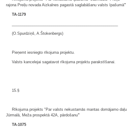
rajona Preiļu novada Aizkalnes pagastā saglabāšanu valsts īpašumā
"
TA-1179
___________________________________________________
(O.Spurdziņš, A.Štokenbergs)
Pieņemt iesniegto rīkojuma projektu.
Valsts kancelejai sagatavot rīkojuma projektu parakstīšanai.
15.§
Rīkojuma projekts "Par valsts nekustamās mantas domājamo daļu
Jūrmalā, Meža prospektā 42A, pārdošanu
"
TA-1075