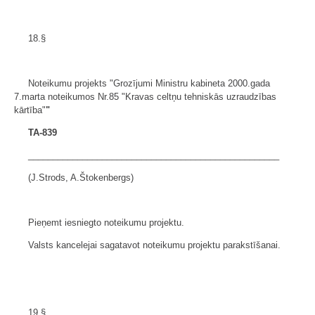
18.§
Noteikumu projekts "Grozījumi Ministru kabineta 2000.gada
7.marta noteikumos Nr.85 "Kravas celtņu tehniskās uzraudzības
kārtība"
"
TA-839
___________________________________________________
(J.Strods, A.Štokenbergs)
Pieņemt iesniegto noteikumu projektu.
Valsts kancelejai sagatavot noteikumu projektu parakstīšanai.
19.§