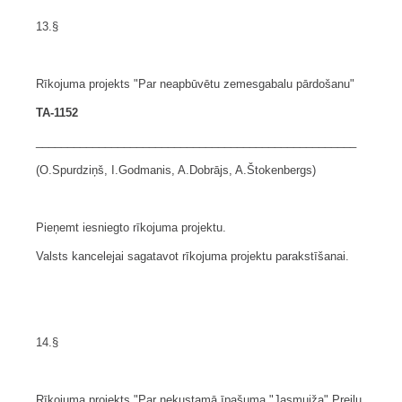
13.§
Rīkojuma projekts "Par neapbūvētu zemesgabalu pārdošanu"
TA-1152
___________________________________________________
(O.Spurdziņš, I.Godmanis, A.Dobrājs, A.Štokenbergs)
Pieņemt iesniegto rīkojuma projektu.
Valsts kancelejai sagatavot rīkojuma projektu parakstīšanai.
14.§
Rīkojuma projekts "Par nekustamā īpašuma "Jasmuiža" Preiļu