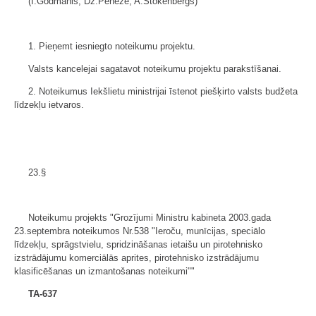
(I.Godmanis, Dz.Peneze, A.Štokenbergs)
1. Pieņemt iesniegto noteikumu projektu.
Valsts kancelejai sagatavot noteikumu projektu parakstīšanai.
2. Noteikumus Iekšlietu ministrijai īstenot piešķirto valsts budžeta
līdzekļu ietvaros.
23.§
Noteikumu projekts "Grozījumi Ministru kabineta 2003.gada
23.septembra noteikumos Nr.538 "Ieroču, munīcijas, speciālo
līdzekļu, sprāgstvielu, spridzināšanas ietaišu un pirotehnisko
izstrādājumu komerciālās aprites, pirotehnisko izstrādājumu
klasificēšanas un izmantošanas noteikumi""
TA-637