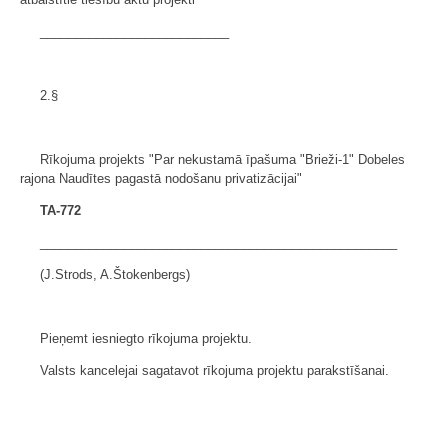
___________________________
2.§
Rīkojuma projekts "Par nekustamā īpašuma "Brieži-1" Dobeles
rajona Naudītes pagastā nodošanu privatizācijai"
TA-772
___________________________________________________
(J.Strods, A.Štokenbergs)
Pieņemt iesniegto rīkojuma projektu.
Valsts kancelejai sagatavot rīkojuma projektu parakstīšanai.