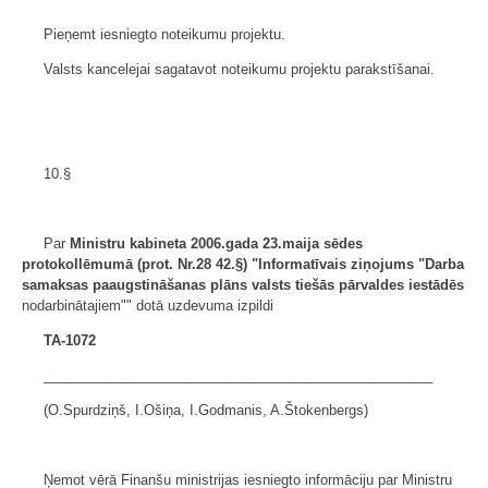
Pieņemt iesniegto noteikumu projektu.
Valsts kancelejai sagatavot noteikumu projektu parakstīšanai.
10.§
Par
Ministru kabineta 2006.gada 23.maija sēdes
protokollēmumā (prot. Nr.28 42.§) "Informatīvais ziņojums "Darba
samaksas paaugstināšanas plāns valsts tiešās pārvaldes iestādēs
nodarbinātajiem"" dotā uzdevuma izpildi
TA-1072
___________________________________________________
(O.Spurdziņš, I.Ošiņa, I.Godmanis, A.Štokenbergs)
Ņemot vērā Finanšu ministrijas iesniegto informāciju par Ministru