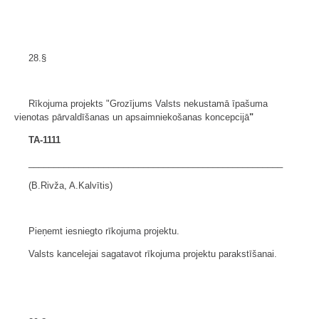
28.§
Rīkojuma projekts "Grozījums Valsts nekustamā īpašuma
vienotas pārvaldīšanas un apsaimniekošanas koncepcijā
"
TA-1111
___________________________________________________
(B.Rivža, A.Kalvītis)
Pieņemt iesniegto rīkojuma projektu.
Valsts kancelejai sagatavot rīkojuma projektu parakstīšanai.