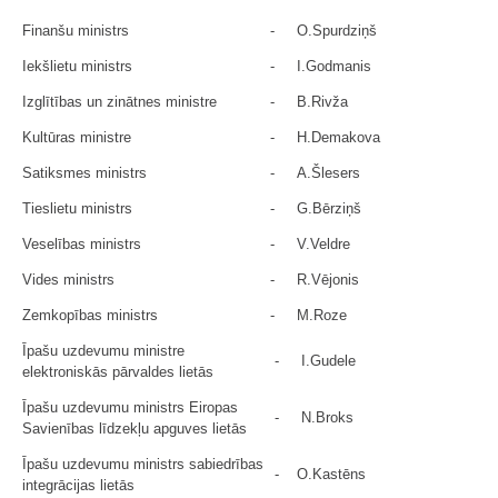
Finanšu ministrs
-
O.Spurdziņš
Iekšlietu ministrs
-
I.Godmanis
Izglītības un zinātnes ministre
-
B.Rivža
Kultūras ministre
-
H.Demakova
Satiksmes ministrs
-
A.Šlesers
Tieslietu ministrs
-
G.Bērziņš
Veselības ministrs
-
V.Veldre
Vides ministrs
-
R.Vējonis
Zemkopības ministrs
-
M.Roze
Īpašu uzdevumu ministre
-
I.Gudele
elektroniskās pārvaldes lietās
Īpašu uzdevumu ministrs Eiropas
-
N.Broks
Savienības līdzekļu apguves lietās
Īpašu uzdevumu ministrs sabiedrības
-
O.Kastēns
integrācijas lietās