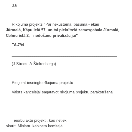
3.§
Rīkojuma projekts "Par nekustamā īpašuma
- ēkas
Jūrmalā,
Kāpu ielā 57, un tai piekrītošā zemesgabala Jūrmalā,
Celmu ielā 2, - nodošanu privatizācijai"
TA-794
___________________________________________________
(J.Strods, A.Štokenbergs)
Pieņemt iesniegto rīkojuma projektu.
Valsts kancelejai sagatavot rīkojuma projektu parakstīšanai.
Tiesību aktu projekti, kas netiek
skatīti Ministru kabineta komitejā