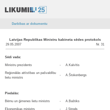
Darbības ar dokumentu
Latvijas Republikas Ministru kabineta sēdes protokols
29.05.2007
Nr. 31
Sēdi vada:
Ministru prezidents
-
A.Kalvītis
Reģionālās attīstības un pašvaldību
-
A.Štokenbergs
lietu ministrs
Piedalās:
Bērnu un ģimenes lietu ministrs
-
A.Baštiks
Ekonomikas ministrs
-
J.Strods