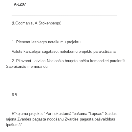
TA-1297
___________________________________________________
(I.Godmanis, A.Štokenbergs)
1. Pieņemt iesniegto noteikumu projektu.
Valsts kancelejai sagatavot noteikumu projektu parakstīšanai.
2. Pilnvarot Latvijas Nacionālo bruņoto spēku komandieri parakstīt
Saprašanās memorandu.
6.§
Rīkojuma projekts "Par nekustamā īpašuma "Lapsas" Saldus
rajona Zvārdes pagastā nodošanu Zvārdes pagasta pašvaldības
īpašumā"