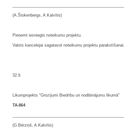
___________________________________________________
(A.Štokenbergs, A.Kalvītis)
Pieņemt iesniegto noteikumu projektu.
Valsts kancelejai sagatavot noteikumu projektu parakstīšanai.
32.§
Likumprojekts "Grozījumi Biedrību un nodibinājumu likumā"
TA-864
___________________________________________________
(G.Bērziņš, A.Kalvītis)