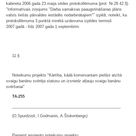
kabineta 2006.gada 23.maija sēdes protokollēmuma (prot. Nr.28 42.§)
"Informatīvais ziņojums "Darba samaksas paaugstināšanas plāns
valsts tiešās pārvaldes iestādēs nodarbinātajiem"" izpildi, noteikt, ka
protokollēmuma 3.punktā minētā uzdevuma izpildes termiņš
2007.gadā - līdz 2007.gada 1.septembrim.
11.§
Noteikumu projekts "Kārtība, kādā komersantam piešķir atzītā
svaigu banānu svērēja statusu un izsniedz atļauju svaigu banānu
svēršanai"
TA-255
___________________________________________________
(O.Spurdziņš, I.Godmanis, A.Štokenbergs)
Pieņemt iesniegto noteikumu projektu.