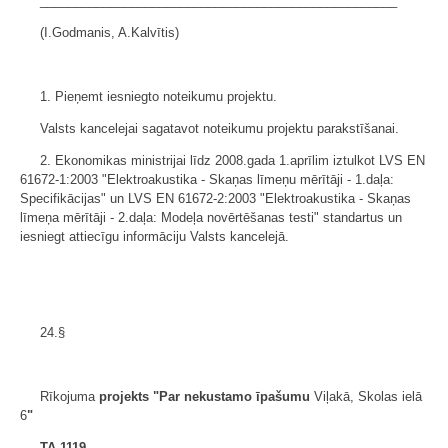
___________________________________________________
(I.Godmanis, A.Kalvītis)
1. Pieņemt iesniegto noteikumu projektu.
Valsts kancelejai sagatavot noteikumu projektu parakstīšanai.
2. Ekonomikas ministrijai līdz 2008.gada 1.aprīlim iztulkot LVS EN
61672-1:2003 "Elektroakustika - Skaņas līmeņu mērītāji - 1.daļa:
Specifikācijas" un LVS EN 61672-2:2003 "Elektroakustika - Skaņas
līmeņa mērītāji - 2.daļa: Modeļa novērtēšanas testi" standartus un
iesniegt attiecīgu informāciju Valsts kancelejā.
24.§
Rīkojuma
projekts
"Par nekustamo īpašumu
Viļakā, Skolas ielā
6
"
TA-1119