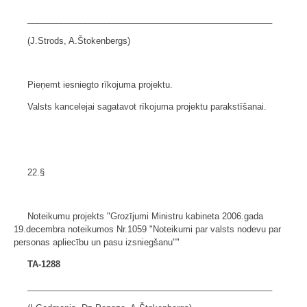
___________________________________________________
(J.Strods, A.Štokenbergs)
Pieņemt iesniegto rīkojuma projektu.
Valsts kancelejai sagatavot rīkojuma projektu parakstīšanai.
22.§
Noteikumu projekts "Grozījumi Ministru kabineta 2006.gada
19.decembra noteikumos Nr.1059 "Noteikumi par valsts nodevu par
personas apliecību un pasu izsniegšanu""
TA-1288
___________________________________________________