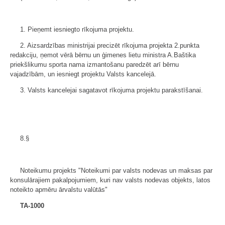
1. Pieņemt iesniegto rīkojuma projektu.
2. Aizsardzības ministrijai precizēt rīkojuma projekta 2.punkta
redakciju, ņemot vērā bērnu un ģimenes lietu ministra A.Baštika
priekšlikumu sporta nama izmantošanu paredzēt arī bērnu
vajadzībām, un iesniegt projektu Valsts kancelejā.
3. Valsts kancelejai sagatavot rīkojuma projektu parakstīšanai.
8.§
Noteikumu projekts "Noteikumi par valsts nodevas un maksas par
konsulārajiem pakalpojumiem, kuri nav valsts nodevas objekts, latos
noteikto apmēru ārvalstu valūtās"
TA-1000
___________________________________________________