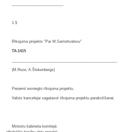
_________________________
1.§
Rīkojuma projekts "Par M.Samohvalovu"
TA-1415
___________________________________________________
(M.Roze, A.Štokenbergs)
Pieņemt iesniegto rīkojuma projektu.
Valsts kancelejai sagatavot rīkojuma projektu parakstīšanai.
Ministru kabineta komitejā
atbalstītie tiesību aktu projekti