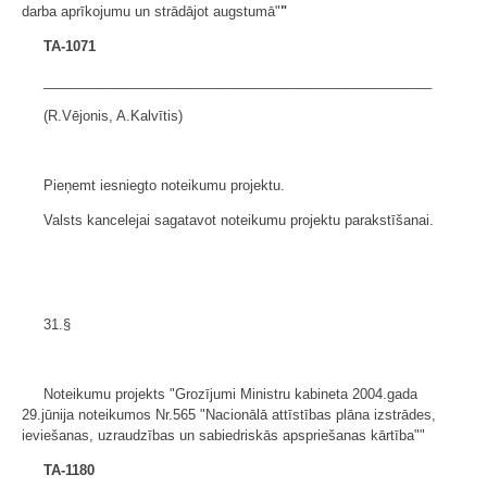
darba aprīkojumu un strādājot augstumā"
"
TA-1071
___________________________________________________
(R.Vējonis, A.Kalvītis)
Pieņemt iesniegto noteikumu projektu.
Valsts kancelejai sagatavot noteikumu projektu parakstīšanai.
31.§
Noteikumu projekts "Grozījumi Ministru kabineta 2004.gada
29.jūnija noteikumos Nr.565 "Nacionālā attīstības plāna izstrādes,
ieviešanas, uzraudzības un sabiedriskās apspriešanas kārtība""
TA-1180