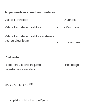
Ar padomdevēja tiesībām piedalās:
Valsts kontroliere
-
I.Sudraba
Valsts kancelejas direktore
-
G.Veismane
Valsts kancelejas direktora vietniece
tiesību aktu lietās
-
E.Ektermane
Protokolē
Dokumentu nodrošinājuma
-
L.Peinberga
departamenta vadītāja
00
Sēdi sāk plkst.13.
Papildus iekļautais jautājums