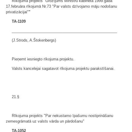
Rīkojuma projekts "Grozījums Ministru kabineta 1999.gada
17.februāra rīkojumā Nr.73 "Par valsts dzīvojamo māju nodošanu
privatizācijai"
"
TA-1109
___________________________________________________
(J.Strods, A.Štokenbergs)
Pieņemt iesniegto rīkojuma projektu.
Valsts kancelejai sagatavot rīkojuma projektu parakstīšanai.
21.§
Rīkojuma projekts "Par nekustamo īpašumu nostiprināšanu
zemesgrāmatā uz valsts vārda un pārdošanu"
TA-1052