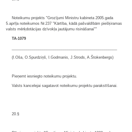
Noteikumu projekts "Grozījumi Ministru kabineta 2005.gada
5.aprīļa noteikumos Nr.237 "Kārtība, kādā pašvaldībām piešķiramas
valsts mērķdotācijas dzīvokļa jautājumu risināšanai""
TA-1079
___________________________________________________
(I.Oša, O.Spurdziņš, I.Godmanis, J.Strods, A.Štokenbergs)
Pieņemt iesniegto noteikumu projektu.
Valsts kancelejai sagatavot noteikumu projektu parakstīšanai.
20.§