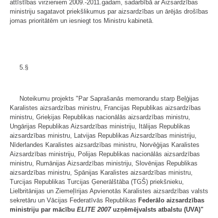
attīstības virzieniem 2009.-2011.gadam, sadarbībā ar Aizsardzības
ministriju sagatavot priekšlikumus par aizsardzības un ārējās drošības
jomas prioritātēm un iesniegt tos Ministru kabinetā.
5.§
Noteikumu projekts "Par Saprašanās memorandu starp Beļģijas
Karalistes aizsardzības ministru, Francijas Republikas aizsardzības
ministru, Grieķijas Republikas nacionālās aizsardzī­bas ministru,
Ungārijas Republikas Aizsardzības ministriju, Itālijas Republikas
aizsardzības ministru, Latvijas Republikas Aizsardzības ministriju,
Nīderlandes Karalistes aizsardzības ministru, Norvēģijas Karalistes
Aizsardzības ministriju, Polijas Republikas nacionālās aizsardzības
ministru, Rumānijas Aiz­sardzības ministriju, Slovēnijas Republikas
aizsardzības ministru, Spānijas Karalistes aizsardzības ministru,
Turcijas Republikas Turcijas Ģenerālštāba (TGŠ) priekšnieku,
Lielbritānijas un Ziemeļīrijas Apvienotās Kara­listes aizsardzības valsts
sekretāru un Vācijas Federatīvās Republikas
Federālo aizsardzības
ministriju par mācību
ELITE 2007
uzņēmējvalsts atbalstu (UVA)"