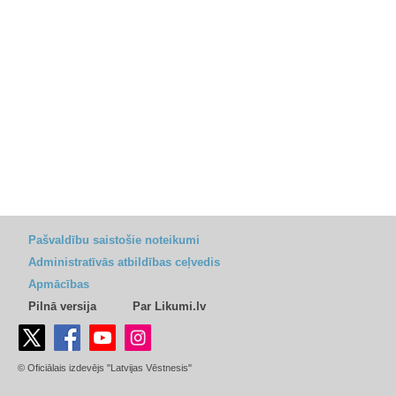
Pašvaldību saistošie noteikumi
Administratīvās atbildības ceļvedis
Apmācības
Pilnā versija
Par Likumi.lv
© Oficiālais izdevējs "Latvijas Vēstnesis"