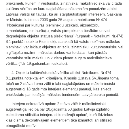
priekšmeti, kuriem ir vēsturiska, zinātniska, mākslinieciska vai citāda
kultūras vērtība un kuru saglabāšana nākamajām paaudzēm atbilst
Latvijas valsts un tautas, kā arī starptautiskajām interesēm. Saskaņā
ar Ministru kabineta 2003.gada 26.augusta noteikumu Nr.474
"Noteikumi par kultūras pieminekļu uzskaiti, aizsardzību,
izmantošanu, restaurāciju, valsts pirmpirkuma tiesībām un vidi
degradējoša objekta statusa piešķiršanu" (turpmāk - Noteikumi Nr.474)
8.1.punktā noteikto Pieminekļu sarakstā kā valsts nozīmes mākslas
pieminekli var iekļaut objektus ar izcilu zinātnisku, kultūrvēsturisku vai
izglītojošu nozīmi - mākslas darbus vai to daļas, kuri pārstāv
vēsturisko stilu mākslu un kuriem piemīt augsta mākslinieciskā
vērtība (līdz 19.gadsimtam ieskaitot).
4. Objektu kultūrvēsturiskā vērtība atbilst Noteikumu Nr.474
8.1.punktā noteiktajiem kritērijiem. Krāsnis 1.stāva Sv.Jirgena torņa
telpā un 2.stāva Torņa zālē ir labi saglabājušies un mākslinieciski
augstvērtīgi 18.gadsimta interjera elementu paraugi, kas sniedz
priekšstatu par lietišķās mākslas tendencēm Latvijā baroka periodā.
Interjera dekoratīvā apdare 2.stāva zālē ir mākslinieciski
augstvērtīga liecība par 20.gadsimta 50.gados Latvijā izplatīto
eklektisma stilistiku interjeru dekoratīvajā apdarē, kurā līdztekus
klasicisma dekoratīvajiem elementiem tika izmantoti arī stilizēti
etnogrāfiski motīvi.