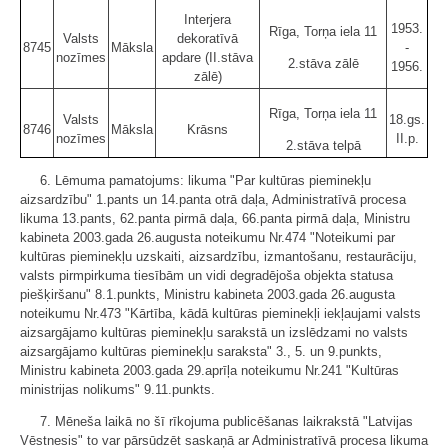
Interjera
1953.
Rīga, Torņa iela 11
Valsts
dekoratīvā
8745
Māksla
-
nozīmes
apdare (II.stāva
2.stāva zālē
1956.
zālē)
Rīga, Torņa iela 11
Valsts
18.gs.
8746
Māksla
Krāsns
nozīmes
II.p.
2.stāva telpā
6. Lēmuma pamatojums: likuma "Par kultūras pieminekļu
aizsardzību" 1.pants un 14.panta otrā daļa, Administratīvā procesa
likuma 13.pants, 62.panta pirmā daļa, 66.panta pirmā daļa, Ministru
kabineta 2003.gada 26.augusta noteikumu Nr.474 "Noteikumi par
kultūras pieminekļu uzskaiti, aizsardzību, izmantošanu, restaurāciju,
valsts pirmpirkuma tiesībām un vidi degradējoša objekta statusa
piešķiršanu" 8.1.punkts, Ministru kabineta 2003.gada 26.augusta
noteikumu Nr.473 "Kārtība, kādā kultūras pieminekļi iekļaujami valsts
aizsargājamo kultūras pieminekļu sarakstā un izslēdzami no valsts
aizsargājamo kultūras pieminekļu saraksta" 3., 5. un 9.punkts,
Ministru kabineta 2003.gada 29.aprīļa noteikumu Nr.241 "Kultūras
ministrijas nolikums" 9.11.punkts.
7. Mēneša laikā no šī rīkojuma publicēšanas laikrakstā "Latvijas
Vēstnesis" to var pārsūdzēt saskaņā ar Administratīvā procesa likuma