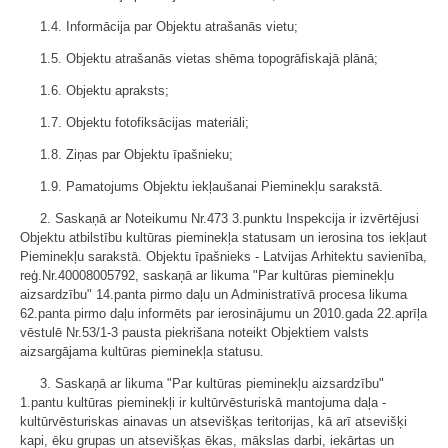
1.4. Informācija par Objektu atrašanās vietu;
1.5. Objektu atrašanās vietas shēma topogrāfiskajā plānā;
1.6. Objektu apraksts;
1.7. Objektu fotofiksācijas materiāli;
1.8. Ziņas par Objektu īpašnieku;
1.9. Pamatojums Objektu iekļaušanai Pieminekļu sarakstā.
2. Saskaņā ar Noteikumu Nr.473 3.punktu Inspekcija ir izvērtējusi
Objektu atbilstību kultūras pieminekļa statusam un ierosina tos iekļaut
Pieminekļu sarakstā. Objektu īpašnieks - Latvijas Arhitektu savienība,
reģ.Nr.40008005792, saskaņā ar likuma "Par kultūras pieminekļu
aizsardzību" 14.panta pirmo daļu un Administratīvā procesa likuma
62.panta pirmo daļu informēts par ierosinājumu un 2010.gada 22.aprīļa
vēstulē Nr.53/1-3 pausta piekrišana noteikt Objektiem valsts
aizsargājama kultūras pieminekļa statusu.
3. Saskaņā ar likuma "Par kultūras pieminekļu aizsardzību"
1.pantu kultūras pieminekļi ir kultūrvēsturiskā mantojuma daļa -
kultūrvēsturiskas ainavas un atsevišķas teritorijas, kā arī atsevišķi
kapi, ēku grupas un atsevišķas ēkas, mākslas darbi, iekārtas un