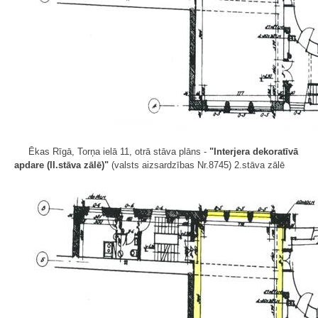
Ēkas Rīgā, Torņa ielā 11, otrā stāva plāns -
"Interjera dekoratīvā
apdare (II.stāva zālē)"
(valsts aizsardzības Nr.8745) 2.stāva zālē