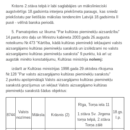
Krāsns 2.stāva telpā ir labi saglabājies un mākslinieciski
augstvērtīgs 18.gadsimta interjera priekšmeta paraugs, kas sniedz
priekšstatu par lietišķās mākslas tendencēm Latvijā 18.gadsimta II
pusē - vēlīnā baroka periodā.
5. Pamatojoties uz likuma "Par kultūras pieminekļu aizsardzību"
14.panta otro daļu un Ministru kabineta 2003.gada 26.augusta
noteikumu Nr.473 "Kārtība, kādā kultūras pieminekļi iekļaujami valsts
aizsargājamo kultūras pieminekļu sarakstā un izslēdzami no valsts
aizsargājamo kultūras pieminekļu saraksta" 9.punktu, kā arī uz
augstāk minēto konstatējumu, Kultūras ministrija
nolemj:
izdarīt ar Kultūras ministrijas 1998.gada 29.oktobra rīkojuma
Nr.128 "Par valsts aizsargājamo kultūras pieminekļu sarakstu"
2.punktu apstiprinātajā Valsts aizsargājamo kultūras pieminekļu
sarakstā grozījumus un iekļaut Valsts aizsargājamo kultūras
pieminekļu sarakstā šādus objektus:
Rīga, Torņa iela 11
Valsts
18.gs.
1.stāva Sv. Jirgena
8744
Māksla
Krāsnis (2)
nozīmes
I.p.
torņa telpā, 2.stāva
Torņa zālē