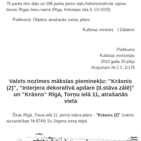
76.panta otro daļu un 188.panta pirmo daļu Administratīvās rajona
tiesas Rīgas tiesu namā (Rīga, Antonijas iela 6, LV-1010).
Pielikumā: Objektu atrašanās vietas plāns.
Kultūras ministrs
I.Dālderis
Pielikums
Kultūras ministrijas
2010.gada 29.jūlija
rīkojumam Nr.2.1.-1/176
Valsts nozīmes mākslas pieminekļu: "Krāsnis
(2)", "Interjera dekoratīvā apdare (II.stāva zālē)"
un "Krāsns" Rīgā, Torņu ielā 11, atrašanās
vieta
Ēkas Rīgā, Torņa ielā 11, pirmā stāva plāns -
"Krāsnis (2)"
(valsts
aizsardzības Nr.8744) Sv.Jirgena torņa telpā