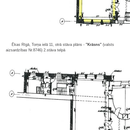
Ēkas Rīgā, Torņa ielā 11, otrā stāva plāns -
"Krāsns"
(valsts
aizsardzības Nr.8746) 2.stāva telpā