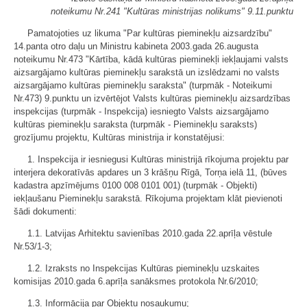
noteikumu Nr.241 "Kultūras ministrijas nolikums" 9.11.punktu
Pamatojoties uz likuma "Par kultūras pieminekļu aizsardzību"
14.panta otro daļu un Ministru kabineta 2003.gada 26.augusta
noteikumu Nr.473 "Kārtība, kādā kultūras pieminekļi iekļaujami valsts
aizsargājamo kultūras pieminekļu sarakstā un izslēdzami no valsts
aizsargājamo kultūras pieminekļu saraksta" (turpmāk - Noteikumi
Nr.473) 9.punktu un izvērtējot Valsts kultūras pieminekļu aizsardzības
inspekcijas (turpmāk - Inspekcija) iesniegto Valsts aizsargājamo
kultūras pieminekļu saraksta (turpmāk - Pieminekļu saraksts)
grozījumu projektu, Kultūras ministrija ir konstatējusi:
1. Inspekcija ir iesniegusi Kultūras ministrijā rīkojuma projektu par
interjera dekoratīvās apdares un 3 krāšņu Rīgā, Torņa ielā 11, (būves
kadastra apzīmējums 0100 008 0101 001) (turpmāk - Objekti)
iekļaušanu Pieminekļu sarakstā. Rīkojuma projektam klāt pievienoti
šādi dokumenti:
1.1. Latvijas Arhitektu savienības 2010.gada 22.aprīļa vēstule
Nr.53/1-3;
1.2. Izraksts no Inspekcijas Kultūras pieminekļu uzskaites
komisijas 2010.gada 6.aprīļa sanāksmes protokola Nr.6/2010;
1.3. Informācija par Objektu nosaukumu;