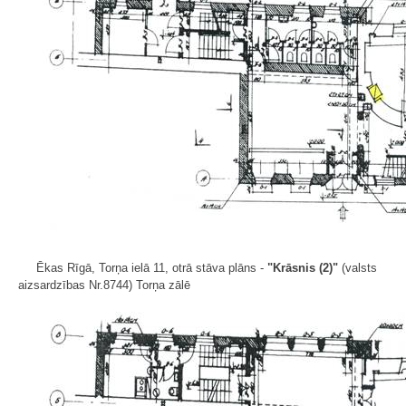
Ēkas Rīgā, Torņa ielā 11, otrā stāva plāns -
"Krāsnis (2)"
(valsts
aizsardzības Nr.8744) Torņa zālē