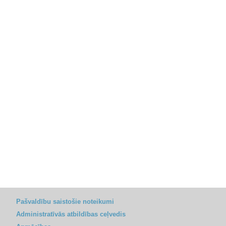
Pašvaldību saistošie noteikumi
Administratīvās atbildības ceļvedis