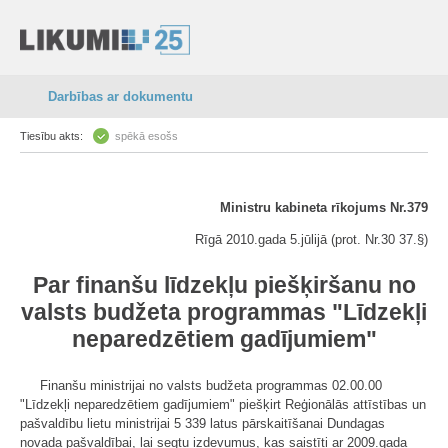
Darbības ar dokumentu
Tiesību akts:
spēkā esošs
Ministru kabineta rīkojums Nr.379
Rīgā 2010.gada 5.jūlijā (prot. Nr.30 37.§)
Par finanšu līdzekļu piešķiršanu no
valsts budžeta programmas "Līdzekļi
neparedzētiem gadījumiem"
Finanšu ministrijai no valsts budžeta programmas 02.00.00
"Līdzekļi neparedzētiem gadījumiem" piešķirt Reģionālās attīstības un
pašvaldību lietu ministrijai 5 339 latus pārskaitīšanai Dundagas
novada pašvaldībai, lai segtu izdevumus, kas saistīti ar 2009.gada