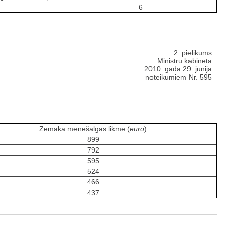
6
2. pielikums
Ministru kabineta
2010. gada 29. jūnija
noteikumiem Nr. 595
Zemākā mēnešalgas likme (
euro
)
899
792
595
524
466
437