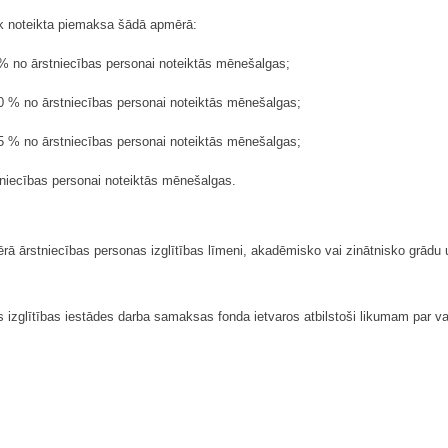
iek noteikta piemaksa šādā apmērā:
10 % no ārstniecības personai noteiktās mēnešalgas;
z 10 % no ārstniecības personai noteiktās mēnešalgas;
z 15 % no ārstniecības personai noteiktās mēnešalgas;
stniecības personai noteiktās mēnešalgas.
ā ārstniecības personas izglītības līmeni, akadēmisko vai zinātnisko grādu 
s izglītības iestādes darba samaksas fonda ietvaros atbilstoši likumam par 