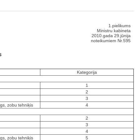
1.pielikums
Ministru kabineta
2010.gada 29.jūnija
noteikumiem Nr.595
s
Kategorija
1
2
3
ogs, zobu tehniķis
4
2
3
4
ogs, zobu tehniķis
5