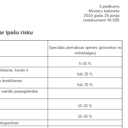
3.pielikums
Ministru kabineta
2010.gada 29.jūnija
noteikumiem Nr.595
ar īpašu risku
Speciālās piemaksas apmērs (procentos no
mēnešalgas)
5–25 %
ēšanai, kurās ir
līdz 25 %
mu ārstēšanas
līdz 25 %
i vairāki paaugstināta
10–25 %
10–25 %
kspertīzei: