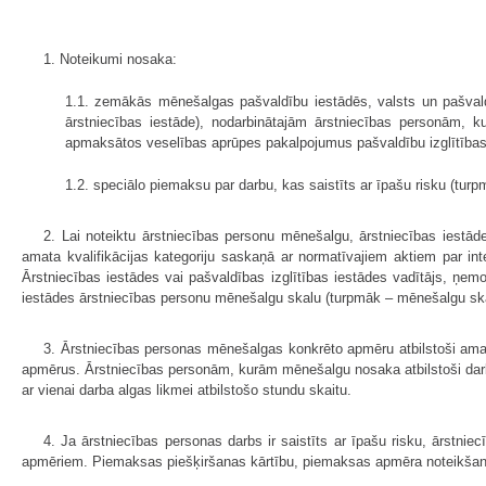
1. Noteikumi nosaka:
1.1. zemākās mēnešalgas pašvaldību iestādēs, valsts un pašvald
ārstniecības iestāde), nodarbinātajām ārstniecības personām,
apmaksātos veselības aprūpes pakalpojumus pašvaldību izglītības 
1.2. speciālo piemaksu par darbu, kas saistīts ar īpašu risku (tu
2. Lai noteiktu ārstniecības personu mēnešalgu, ārstniecības iestāde
amata kvalifikācijas kategoriju saskaņā ar normatīvajiem aktiem par in
Ārstniecības iestādes vai pašvaldības izglītības iestādes vadītājs, ņe
iestādes ārstniecības personu mēnešalgu skalu (turpmāk – mēnešalgu ska
3. Ārstniecības personas mēnešalgas konkrēto apmēru atbilstoši amata
apmērus. Ārstniecības personām, kurām mēnešalgu nosaka atbilstoši darba
ar vienai darba algas likmei atbilstošo stundu skaitu.
4. Ja ārstniecības personas darbs ir saistīts ar īpašu risku, ārst
apmēriem. Piemaksas piešķiršanas kārtību, piemaksas apmēra noteikšanas 