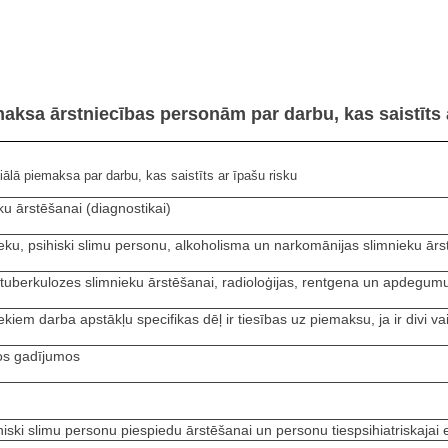
aksa ārstniecības personām par darbu, kas saistīts 
ālā piemaksa par darbu, kas saistīts ar īpašu risku
ku ārstēšanai (diagnostikai)
eku, psihiski slimu personu, alkoholisma un narkomānijas slimnieku ārst
n tuberkulozes slimnieku ārstēšanai, radioloģijas, rentgena un apdegu
kiem darba apstākļu specifikas dēļ ir tiesības uz piemaksu, ja ir divi va
jos gadījumos
iski slimu personu piespiedu ārstēšanai un personu tiespsihiatriskajai e