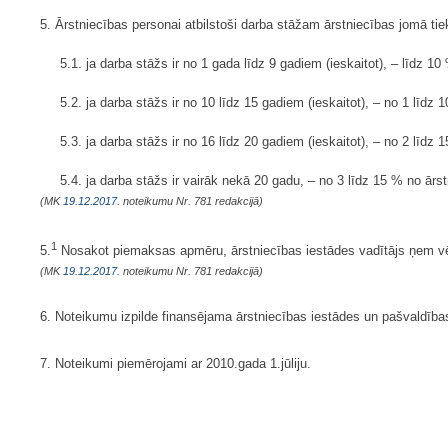
5. Ārstniecības personai atbilstoši darba stāžam ārstniecības jomā t
5.1. ja darba stāžs ir no 1 gada līdz 9 gadiem (ieskaitot), – līdz 
5.2. ja darba stāžs ir no 10 līdz 15 gadiem (ieskaitot), – no 1 līd
5.3. ja darba stāžs ir no 16 līdz 20 gadiem (ieskaitot), – no 2 līd
5.4. ja darba stāžs ir vairāk nekā 20 gadu, – no 3 līdz 15 % no ār
(MK
19.12.2017.
noteikumu Nr. 781 redakcijā)
1
5.
Nosakot piemaksas apmēru, ārstniecības iestādes vadītājs ņem vēr
(MK
19.12.2017.
noteikumu Nr. 781 redakcijā)
6. Noteikumu izpilde finansējama ārstniecības iestādes un pašvaldība
7. Noteikumi piemērojami ar 2010.gada 1.jūliju.