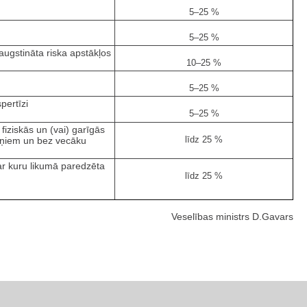
5–25 %
5–25 %
augstināta riska apstākļos
10–25 %
5–25 %
pertīzi
5–25 %
fiziskās un (vai) garīgās
līdz 25 %
reņiem un bez vecāku
par kuru likumā paredzēta
līdz 25 %
Veselības ministrs D.Gavars