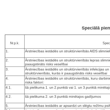
Speciālā piem
Nr.p.k.
Speci
1.
Ārstniecības iestādēs un struktūrvienībās AIDS slimnie
2.
Ārstniecības iestādēs un struktūrvienībās lepras slimni
paaugstināts risks veselībai
3.
Ārstniecības iestādēs un struktūrvienībās infekcijas u
struktūrvienībās, kurās ir paaugstināts risks veselībai
4.
Ārstniecības iestādēs un struktūrvienībās, kuru darbinie
riska faktori:
4.1.
šā pielikuma 1. un 2.punktā vai 1. un 3.punktā minēta
4.2.
šā pielikuma 2. un 3.punktā minētajos gadījumos
5.
Ārstniecības iestādēs ar apsardzi un slēgtu režīmu psih