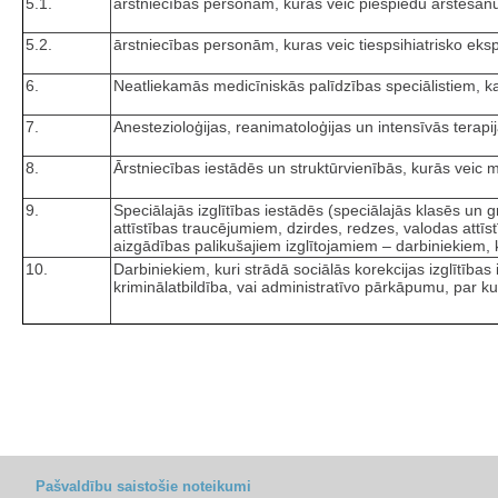
5.1.
ārstniecības personām, kuras veic piespiedu ārstēšan
5.2.
ārstniecības personām, kuras veic tiespsihiatrisko eksp
6.
Neatliekamās medicīniskās palīdzības speciālistiem, k
7.
Anestezioloģijas, reanimatoloģijas un intensīvās terapi
8.
Ārstniecības iestādēs un struktūrvienībās, kurās veic 
9.
Speciālajās izglītības iestādēs (speciālajās klasēs un 
attīstības traucējumiem, dzirdes, redzes, valodas att
aizgādības palikušajiem izglītojamiem – darbiniekiem, 
10.
Darbiniekiem, kuri strādā sociālās korekcijas izglītība
kriminālatbildība, vai administratīvo pārkāpumu, par k
Pašvaldību saistošie noteikumi