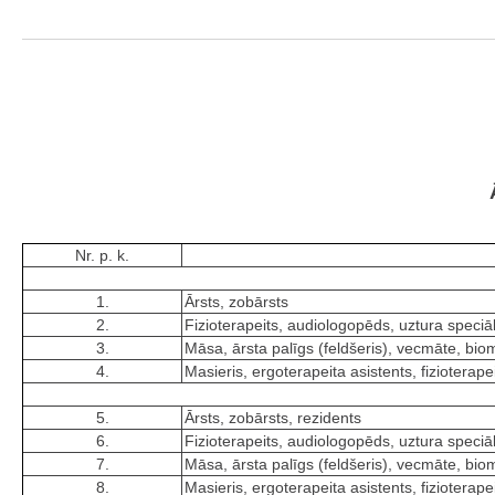
Nr. p. k.
1.
Ārsts, zobārsts
2.
Fizioterapeits, audiologopēds, uztura speciāl
3.
Māsa, ārsta palīgs (feldšeris), vecmāte, bio
4.
Masieris, ergoterapeita asistents, fizioterap
5.
Ārsts, zobārsts, rezidents
6.
Fizioterapeits, audiologopēds, uztura speciāl
7.
Māsa, ārsta palīgs (feldšeris), vecmāte, bio
8.
Masieris, ergoterapeita asistents, fizioterap