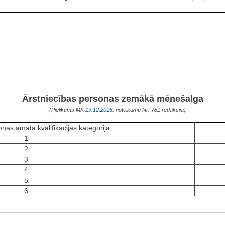
Ārstniecības personas zemākā mēnešalga
(Pielikums MK
19.12.2016.
noteikumu Nr. 781 redakcijā)
nas amata kvalifikācijas kategorija
1
2
3
4
5
6