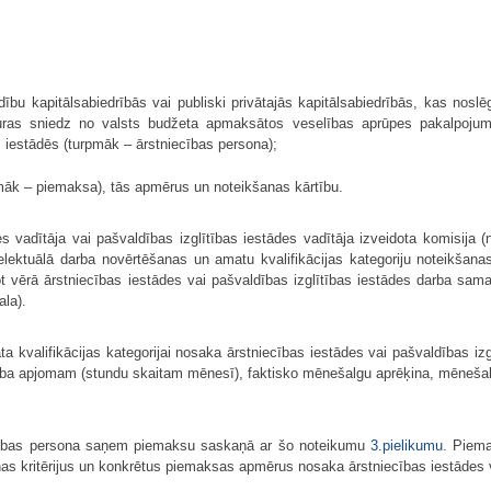
ību kapitālsabiedrībās vai publiski privātajās kapitālsabiedrībās, kas no
 kuras sniedz no valsts budžeta apmaksātos veselības aprūpes pakalpoju
iestādēs (turpmāk – ārstniecības persona);
rpmāk – piemaksa), tās apmērus un noteikšanas kārtību.
s vadītāja vai pašvaldības izglītības iestādes vadītāja izveidota komisija
telektuālā darba novērtēšanas un amatu kvalifikācijas kategoriju noteikšana
mot vērā ārstniecības iestādes vai pašvaldības izglītības iestādes darba s
la).
 kvalifikācijas kategorijai nosaka ārstniecības iestādes vai pašvaldības izg
 apjomam (stundu skaitam mēnesī), faktisko mēnešalgu aprēķina, mēnešalgu r
niecības persona saņem piemaksu saskaņā ar šo noteikumu
3.pielikumu
. Piem
kritērijus un konkrētus piemaksas apmērus nosaka ārstniecības iestādes vad