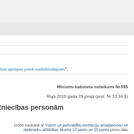
ības aprūpes jomā nodarbinātajiem
".
Ministru kabineta noteikumi Nr.595
Rīgā 2010.gada 29.jūnijā (prot. Nr.33 34.§)
tniecības personām
Izdoti saskaņā ar
Valsts un pašvaldību institūciju amatpersonu un
darbinieku atlīdzības likuma
12.pantu
un
15.panta
pirmo daļu