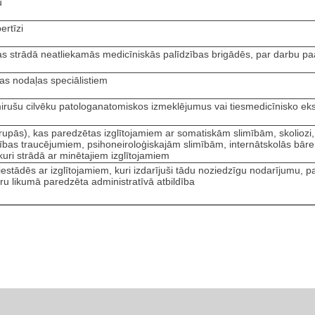
u
ertīzi
as strādā neatliekamās medicīniskās palīdzības brigādēs, par darbu pa
jas nodaļas speciālistiem
mirušu cilvēku patologanatomiskos izmeklējumus vai tiesmedicīnisko eks
grupās), kas paredzētas izglītojamiem ar somatiskām slimībām, skoliozi, 
īstības traucējumiem, psihoneiroloģiskajām slimībām, internātskolās bā
kuri strādā ar minētajiem izglītojamiem
s iestādēs ar izglītojamiem, kuri izdarījuši tādu noziedzīgu nodarījumu, 
uru likumā paredzēta administratīvā atbildība