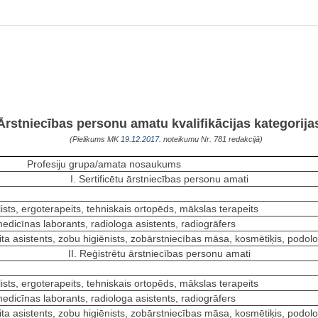
Ārstniecības personu amatu kvalifikācijas kategorija
(Pielikums MK
19.12.2017.
noteikumu Nr. 781 redakcijā)
Profesiju grupa/amata nosaukums
I. Sertificētu ārstniecības personu amati
ists, ergoterapeits, tehniskais ortopēds, mākslas terapeits
medicīnas laborants, radiologa asistents, radiogrāfers
eita asistents, zobu higiēnists, zobārstniecības māsa, kosmētiķis, podol
II. Reģistrētu ārstniecības personu amati
ists, ergoterapeits, tehniskais ortopēds, mākslas terapeits
medicīnas laborants, radiologa asistents, radiogrāfers
eita asistents, zobu higiēnists, zobārstniecības māsa, kosmētiķis, podol