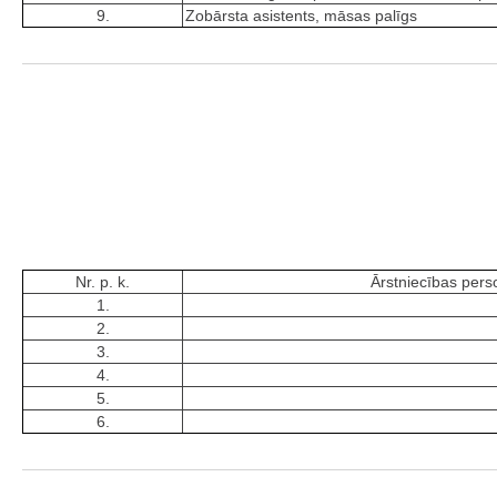
9.
Zobārsta asistents, māsas palīgs
Nr. p. k.
Ārstniecības perso
1.
2.
3.
4.
5.
6.