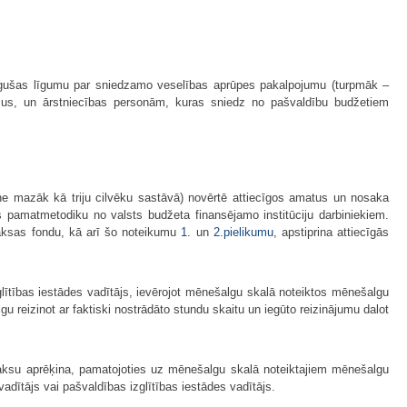
slēgušas līgumu par sniedzamo veselības aprūpes pakalpojumu (turpmāk –
mus, un ārstniecības personām, kuras sniedz no pašvaldību budžetiem
 (ne mazāk kā triju cilvēku sastāvā) novērtē attiecīgos amatus un nosaka
s pamatmetodiku no valsts budžeta finansējamo institūciju darbiniekiem.
amaksas fondu, kā arī šo noteikumu
1.
un
2.pielikumu
, apstiprina attiecīgās
lītības iestādes vadītājs, ievērojot mēnešalgu skalā noteiktos mēnešalgu
eizinot ar faktiski nostrādāto stundu skaitu un iegūto reizinājumu dalot
aksu aprēķina, pamatojoties uz mēnešalgu skalā noteiktajiem mēnešalgu
ītājs vai pašvaldības izglītības iestādes vadītājs.