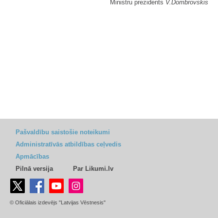
Ministru prezidents
V.Dombrovskis
Pašvaldību saistošie noteikumi
Administratīvās atbildības ceļvedis
Apmācības
Pilnā versija
Par Likumi.lv
© Oficiālais izdevējs "Latvijas Vēstnesis"