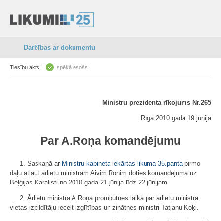
Darbības ar dokumentu
Tiesību akts:
spēkā esošs
Ministru prezidenta rīkojums Nr.265
Rīgā 2010.gada 19.jūnijā
Par A.Roņa komandējumu
1. Saskaņā ar
Ministru kabineta iekārtas likuma
35.panta
pirmo
daļu atļaut ārlietu ministram Aivim Ronim doties komandējumā uz
Beļģijas Karalisti no 2010.gada 21.jūnija līdz 22.jūnijam.
2. Ārlietu ministra A.Roņa prombūtnes laikā par ārlietu ministra
vietas izpildītāju iecelt izglītības un zinātnes ministri Tatjanu Koķi.