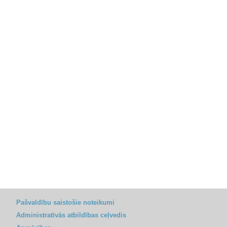
Pašvaldību saistošie noteikumi
Administratīvās atbildības ceļvedis