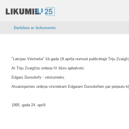
Darbības ar dokumentu
"Latvijas Vēstneša" šā gada 19.aprīļa numurā publicētajā Triju Zvaig
Ar Triju Zvaigžņu ordeņa IV šķiru apbalvots:
Edgars Dunsdorfs - vēsturnieks.
Atvainojamies ordeņa virsniekam Edgaram Dunsdorfam par pieļauto kļ
1995. gada 24. aprīlī