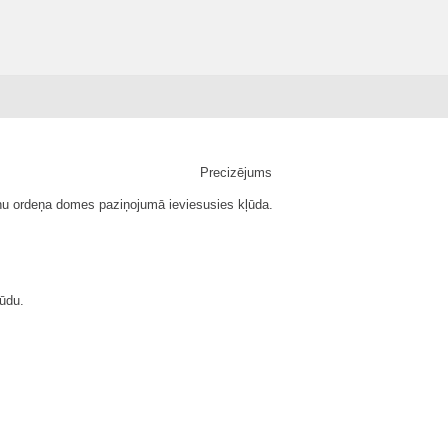
Precizējums
žņu ordeņa domes paziņojumā ieviesusies kļūda.
ūdu.