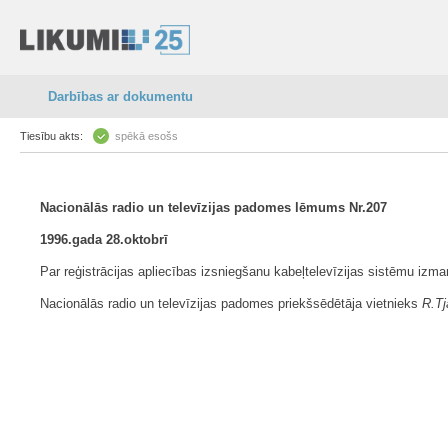
Darbības ar dokumentu
Tiesību akts:
spēkā esošs
Nacionālās radio un televīzijas padomes lēmums Nr.207
1996.gada 28.oktobrī
Par reģistrācijas apliecības izsniegšanu kabeļtelevīzijas sistēmu 
Nacionālās radio un televīzijas padomes priekšsēdētāja vietnieks
R.Tj