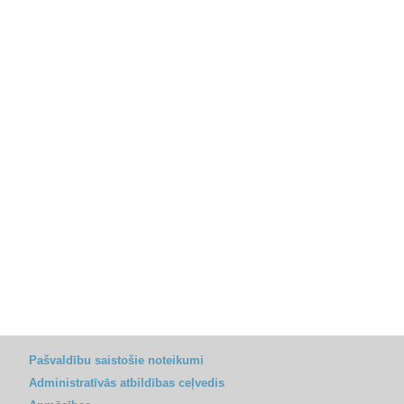
Pašvaldību saistošie noteikumi
Administratīvās atbildības ceļvedis