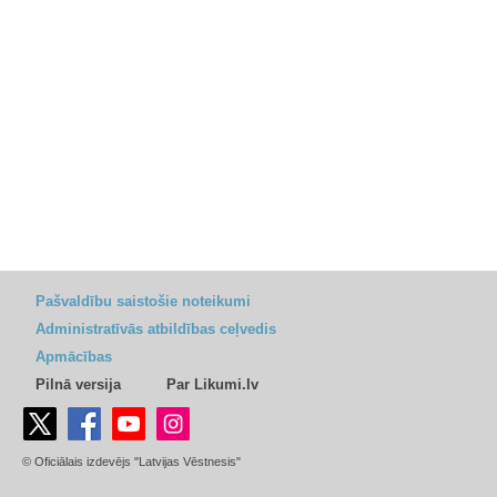
Pašvaldību saistošie noteikumi
Administratīvās atbildības ceļvedis
Apmācības
Pilnā versija
Par Likumi.lv
© Oficiālais izdevējs "Latvijas Vēstnesis"