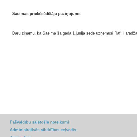
Saeimas priekšsēdētāja paziņojums
Daru zināmu, ka Saeima šā gada 1.jūnija sēdē uzņēmusi Rafi Haradžanj
Pašvaldību saistošie noteikumi
Administratīvās atbildības ceļvedis