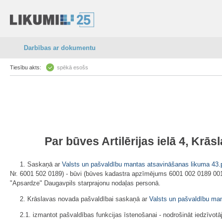
Darbības ar dokumentu
Tiesību akts:
spēkā esošs
Par būves Artilērijas ielā 4, K
1. Saskaņā ar
Valsts un pašvaldību mantas atsavināšanas likuma
43.
Nr. 6001 502 0189) - būvi (būves kadastra apzīmējums 6001 002 0189 001) -
"Apsardze" Daugavpils starprajonu nodaļas personā.
2. Krāslavas novada pašvaldībai saskaņā ar
Valsts un pašvaldību ma
2.1. izmantot pašvaldības funkcijas īstenošanai - nodrošināt iedzīvotāj