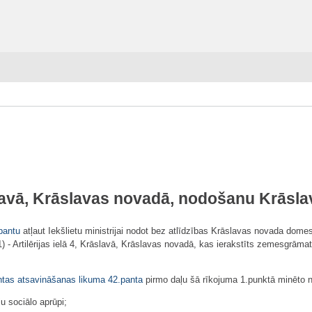
rāslavā, Krāslavas novadā, nodošanu Krās
pantu
atļaut Iekšlietu ministrijai nodot bez atlīdzības Krāslavas novada d
 Artilērijas ielā 4, Krāslavā, Krāslavas novadā, kas ierakstīts zemesgrāmatā
ntas atsavināšanas likuma
42.panta
pirmo daļu šā rīkojuma 1.punktā minēto
u sociālo aprūpi;