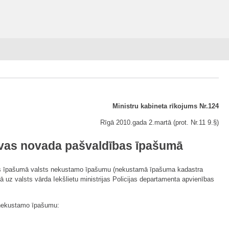
Ministru kabineta rīkojums Nr.124
Rīgā 2010.gada 2.martā (prot. Nr.11 9.§)
lavas novada pašvaldības īpašumā
omes īpašumā valsts nekustamo īpašumu (nekustamā īpašuma kadastra
 uz valsts vārda Iekšlietu ministrijas Policijas departamenta apvienības
 nekustamo īpašumu: