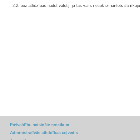
2.2. bez atlīdzības nodot valstij, ja tas vairs netiek izmantots šā rī
Pašvaldību saistošie noteikumi
Administratīvās atbildības ceļvedis