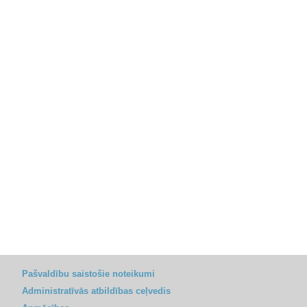
Pašvaldību saistošie noteikumi
Administratīvās atbildības ceļvedis