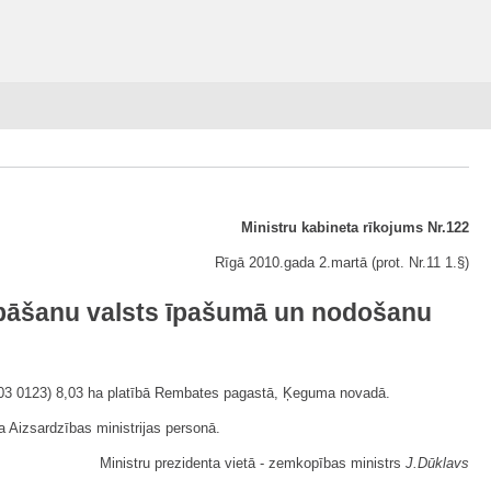
Ministru kabineta rīkojums Nr.122
Rīgā 2010.gada 2.martā (prot. Nr.11 1.§)
bāšanu valsts īpašumā un nodošanu
003 0123) 8,03 ha platībā Rembates pagastā, Ķeguma novadā.
a Aizsardzības ministrijas personā.
Ministru prezidenta vietā - zemkopības ministrs
J.Dūklavs