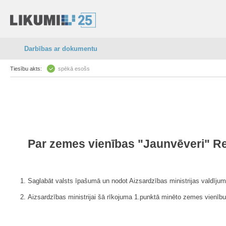
Darbības ar dokumentu
Tiesību akts:
spēkā esošs
Par zemes vienības "Jaunvēveri" 
1. Saglabāt valsts īpašumā un nodot Aizsardzības ministrijas valdī
2. Aizsardzības ministrijai šā rīkojuma 1.punktā minēto zemes vienību