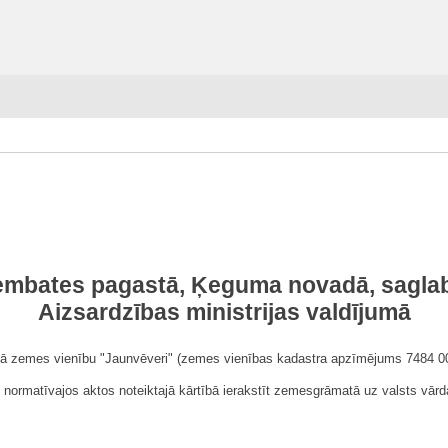
Rembates pagastā, Ķeguma novadā, sagla
Aizsardzības ministrijas valdījumā
jumā zemes vienību "Jaunvēveri" (zemes vienības kadastra apzīmējums 7484 
 normatīvajos aktos noteiktajā kārtībā ierakstīt zemesgrāmatā uz valsts vārd