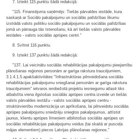
7. Izteikt 115.punktu šādā redakcijā:
"115. Finansējuma saņēmējs: Tiešās pārvaldes iestāde, kura
saskaņā ar Sociālo pakalpojumu un sociālās palīdzības likumu
izstrādā valsts politiku sociālo pakalpojumu un sociālās palīdzības
jomā un pārrauga tās īstenošanu, kā arī tiešās valsts pārvaldes
iestādes - valsts sociālās aprūpes centri."
8. Svītrot 116.punktu.
9. Izteikt 137.punktu šādā redakcijā:
"137. Lai veicinātu sociālās rehabilitācijas pakalpojumu pieejamību
plānošanas reģionos personām ar garīga rakstura traucējumiem,
3.1.4.1.5.apakšaktivitātes "Infrastruktūras pilnveidošana sociālās
rehabilitācijas pakalpojumu sniegšanai personām ar garīga rakstura
traucējumiem" ietvaros ierobežotā projektu iesniegumu atlasē tiks
atbalstīta viena ilgstošas sociālās aprūpes centra izveide un tiešās
valsts pārvaldes iestāžu - valsts sociālās aprūpes centru -
struktūrvienību modernizācija un aprīkošana, lai pilnveidotu sociālās
aprūpes pakalpojumu sniedzēju sniegtos pakalpojumus, attīstot
jaunus, klientu aprūpes līmeņiem atbilstošus sociālās aprūpes un
sociālās rehabilitācijas pakalpojumu veidus (tai skaitā ar pusceļa
mājas elementiem) piecos Latvijas plānošanas reģionos."