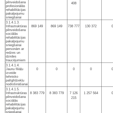
pilnveidošana
408
profesionālās
rehabilitācijas
pakalpojumu
sniegšanai
3.1.4.1.3.
Infrastruktūras
869 149
869 149
738 777
130 372
pilnveidošana
sociālās
rehabilitācijas
pakalpojumu
sniegšanai
personām ar
redzes un
dzirdes
traucējumiem
3.1.4.1.4.
Jaunu filiāļu
0
0
0
0
izveide
tehnisko
palīglīdzekļu
nodrošināšanai
3.1.4.1.5.
Infrastruktūras
8 383 779
8 383 779
7 126
1 257 564
pilnveidošana
215
sociālās
rehabilitācijas
pakalpojumu
sniegšanai