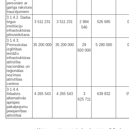
personām ar
garīga rakstura
traucējumiem
3.1.4.2. Darba
tirgus
3 511 231
3 511 231
2 984
526 685
institūciju
546
infrastruktūras
pilnveidošana
3.1.4.3.
Pirmsskolas
35 200 000
35 200 000
29
5 280 000
izglītības
920 000
iestāžu
infrastruktūras
attīstība
nacionālas un
reģionālas
nozīmes
attīstības
centros
3.1.4.4.
Atbalsts
4 265 543
4 265 543
3
639 832
0
alternatīvās
625 711
aprūpes
pakalpojumu
pieejamības
attīstībai