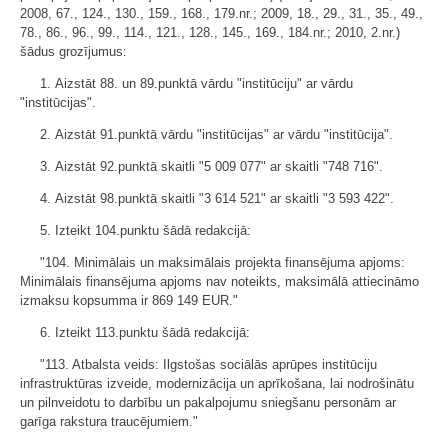
2008, 67., 124., 130., 159., 168., 179.nr.; 2009, 18., 29., 31., 35., 49.,
78., 86., 96., 99., 114., 121., 128., 145., 169., 184.nr.; 2010, 2.nr.)
šādus grozījumus:
1. Aizstāt 88. un 89.punktā vārdu "institūciju" ar vārdu
"institūcijas".
2. Aizstāt 91.punktā vārdu "institūcijas" ar vārdu "institūcija".
3. Aizstāt 92.punktā skaitli "5 009 077" ar skaitli "748 716".
4. Aizstāt 98.punktā skaitli "3 614 521" ar skaitli "3 593 422".
5. Izteikt 104.punktu šādā redakcijā:
"104. Minimālais un maksimālais projekta finansējuma apjoms:
Minimālais finansējuma apjoms nav noteikts, maksimālā attiecināmo
izmaksu kopsumma ir 869 149 EUR."
6. Izteikt 113.punktu šādā redakcijā:
"113. Atbalsta veids: Ilgstošas sociālās aprūpes institūciju
infrastruktūras izveide, modernizācija un aprīkošana, lai nodrošinātu
un pilnveidotu to darbību un pakalpojumu sniegšanu personām ar
garīga rakstura traucējumiem."