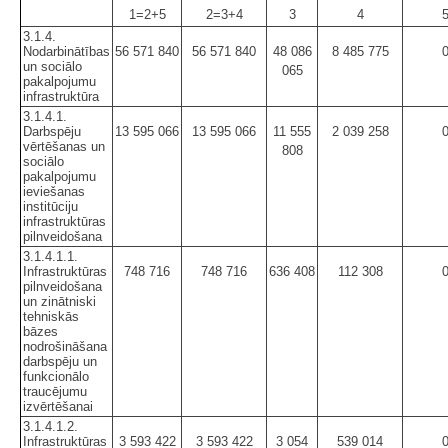
1=2+5
2=3+4
3
4
3.1.4.
Nodarbinātības
56 571 840
56 571 840
48 086
8 485 775
un sociālo
065
pakalpojumu
infrastruktūra
3.1.4.1.
Darbspēju
13 595 066
13 595 066
11 555
2 039 258
vērtēšanas un
808
sociālo
pakalpojumu
ieviešanas
institūciju
infrastruktūras
pilnveidošana
3.1.4.1.1.
Infrastruktūras
748 716
748 716
636 408
112 308
pilnveidošana
un zinātniski
tehniskās
bāzes
nodrošināšana
darbspēju un
funkcionālo
traucējumu
izvērtēšanai
3.1.4.1.2.
Infrastruktūras
3 593 422
3 593 422
3 054
539 014