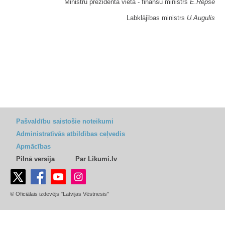
Ministru prezidenta vietā - finanšu ministrs
E.Repše
Labklājības ministrs
U.Augulis
Pašvaldību saistošie noteikumi
Administratīvās atbildības ceļvedis
Apmācības
Pilnā versija
Par Likumi.lv
© Oficiālais izdevējs "Latvijas Vēstnesis"