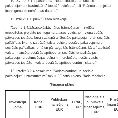
10. Svītrot 3.1.4.pasākuma "Nodarbinātības un sociālo
pakalpojumu infrastruktūra" tabulā "Ieviešana" aili "Plānotais projektu
iesniegumu pieņemšanas datums".
11. Izteikt 150.punktu šādā redakcijā:
"150. 3.1.4.1.5.apakšaktivitātes īstenošanai ir izvēlēts
ierobežotas projektu iesniegumu atlases veids, jo ir viena tiešās
pārvaldes iestāde, kura saskaņā ar Sociālo pakalpojumu un sociālās
palīdzības likumu izstrādā valsts politiku sociālo pakalpojumu un
sociālās palīdzības jomā un pārrauga tās īstenošanu, kā arī atbilstoši
valsts finansēto sociālās aprūpes un sociālās rehabilitācijas
pakalpojumu optimizācijas plānam ir ierobežots tiešās valsts
pārvaldes iestāžu - valsts sociālās aprūpes centru - skaits."
12. Izteikt 3.1.4.pasākuma "Nodarbinātības un sociālo
pakalpojumu infrastruktūra" tabulu "Finanšu plāns" šādā redakcijā:
"
Finanšu plāns
Nacionālais
Publiskais
Privā
Investīciju
Kopā,
ERAF,
publiskais
finansējums,
finans
joma
EUR
EUR
finansējums,
EUR
E
EUR