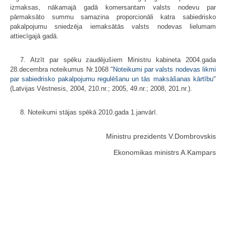
izmaksas, nākamajā gadā komersantam valsts nodevu par
pārmaksāto summu samazina proporcionāli katra sabiedrisko
pakalpojumu sniedzēja iemaksātās valsts nodevas lielumam
attiecīgajā gadā.
7. Atzīt par spēku zaudējušiem Ministru kabineta 2004.gada
28.decembra noteikumus Nr.1068 "
Noteikumi par valsts nodevas likmi
par sabiedrisko pakalpojumu regulēšanu un tās maksāšanas kārtību
"
(Latvijas Vēstnesis, 2004, 210.nr.; 2005, 49.nr.; 2008, 201.nr.).
8. Noteikumi stājas spēkā 2010.gada 1.janvārī.
Ministru prezidents V.Dombrovskis
Ekonomikas ministrs A.Kampars