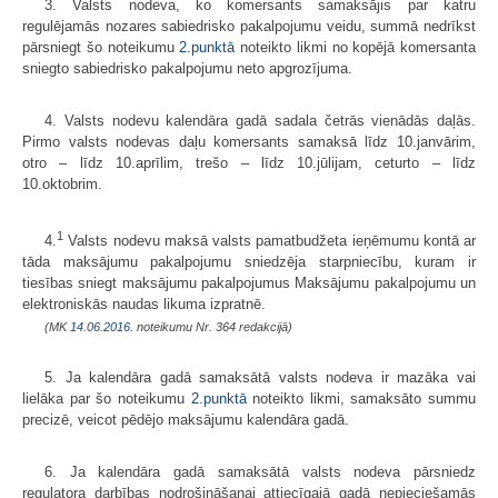
3. Valsts nodeva, ko komersants samaksājis par katru
regulējamās nozares sabiedrisko pakalpojumu veidu, summā nedrīkst
pārsniegt šo noteikumu
2.punktā
noteikto likmi no kopējā komersanta
sniegto sabiedrisko pakalpojumu neto apgrozījuma.
4. Valsts nodevu kalendāra gadā sadala četrās vienādās daļās.
Pirmo valsts nodevas daļu komersants samaksā līdz 10.janvārim,
otro – līdz 10.aprīlim, trešo – līdz 10.jūlijam, ceturto – līdz
10.oktobrim.
1
4.
Valsts nodevu maksā valsts pamatbudžeta ieņēmumu kontā ar
tāda maksājumu pakalpojumu sniedzēja starpniecību, kuram ir
tiesības sniegt maksājumu pakalpojumus Maksājumu pakalpojumu un
elektroniskās naudas likuma izpratnē.
(MK
14.06.2016.
noteikumu Nr. 364 redakcijā)
5. Ja kalendāra gadā samaksātā valsts nodeva ir mazāka vai
lielāka par šo noteikumu
2.punktā
noteikto likmi, samaksāto summu
precizē, veicot pēdējo maksājumu kalendāra gadā.
6. Ja kalendāra gadā samaksātā valsts nodeva pārsniedz
regulatora darbības nodrošināšanai attiecīgajā gadā nepieciešamās