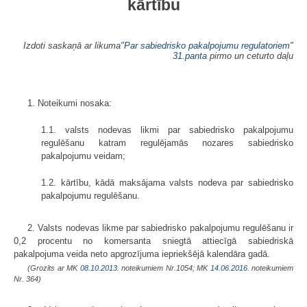
kārtību
Izdoti saskaņā ar likuma"
Par sabiedrisko pakalpojumu regulatoriem
"
31.panta
pirmo un ceturto daļu
1. Noteikumi nosaka:
1.1. valsts nodevas likmi par sabiedrisko pakalpojumu
regulēšanu katram regulējamās nozares sabiedrisko
pakalpojumu veidam;
1.2. kārtību, kādā maksājama valsts nodeva par sabiedrisko
pakalpojumu regulēšanu.
2. Valsts nodevas likme par sabiedrisko pakalpojumu regulēšanu ir
0,2 procentu no komersanta sniegtā attiecīgā sabiedriskā
pakalpojuma veida neto apgrozījuma iepriekšējā kalendāra gadā.
(Grozīts ar MK
08.10.2013.
noteikumiem Nr.1054; MK
14.06.2016.
noteikumiem
Nr. 364)