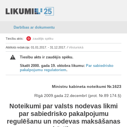
Darbības ar dokumentu
Tiesību akts:
zaudējis spēku
Attēlotā redakcija: 01.01.2017. - 31.12.2017. /
Vēsturiskā
Tiesību akts ir zaudējis spēku.
Skatīt 2000. gada 19. oktobra likumu:
Par sabiedrisko
pakalpojumu regulatoriem
.
Ministru kabineta noteikumi Nr.1623
Rīgā 2009.gada 22.decembrī (prot. Nr.89 174.§)
Noteikumi par valsts nodevas likmi
par sabiedrisko pakalpojumu
regulēšanu un nodevas maksāšanas