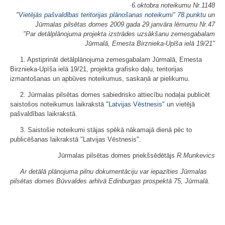
6.oktobra noteikumu Nr.1148
"
Vietējās pašvaldības teritorijas plānošanas noteikumi
"
78.punktu
un
Jūrmalas pilsētas domes 2009.gada 29.janvāra lēmumu Nr.47
"Par detālplānojuma projekta izstrādes uzsākšanu zemesgabalam
Jūrmalā, Ernesta Birznieka-Upīša ielā 19/21"
1. Apstiprināt detālplānojuma zemesgabalam Jūrmalā, Ernesta
Birznieka-Upīša ielā 19/21, projekta grafisko daļu, teritorijas
izmantošanas un apbūves noteikumus, saskaņā ar pielikumu.
2. Jūrmalas pilsētas domes sabiedrisko attiecību nodaļai publicēt
saistošos noteikumus laikrakstā "
Latvijas Vēstnesis
" un vietējā
pašvaldības laikrakstā.
3. Saistošie noteikumi stājas spēkā nākamajā dienā pēc to
publicēšanas laikrakstā "Latvijas Vēstnesis".
Jūrmalas pilsētas domes priekšsēdētājs
R.Munkevics
Ar detālā plānojuma pilnu dokumentāciju var iepazīties Jūrmalas
pilsētas domes Būvvaldes arhīvā Edinburgas prospektā 75, Jūrmalā.