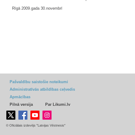
Rīgā 2009.gada 30.novembrī
Pašvaldību saistošie noteikumi
Administratīvās atbildības ceļvedis
Apmācības
Pilnā versija
Par Likumi.lv
© Oficiālais izdevējs "Latvijas Vēstnesis"