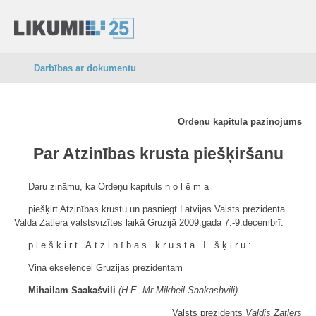
Darbības ar dokumentu
Ordeņu kapitula paziņojums
Par Atzinības krusta piešķiršanu
Daru zināmu, ka Ordeņu kapituls
nolēma
piešķirt Atzinības krustu un pasniegt Latvijas Valsts prezidenta
Valda Zatlera valstsvizītes laikā Gruzijā 2009.gada 7.-9.decembrī:
piešķirt Atzinības krusta I šķiru:
Viņa ekselencei Gruzijas prezidentam
Mihailam Saakašvili
(H.E. Mr.Mikheil Saakashvili)
.
Valsts prezidents
Valdis Zatlers