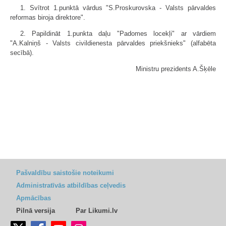
1. Svītrot 1.punktā vārdus "S.Proskurovska - Valsts pārvaldes
reformas biroja direktore".
2. Papildināt 1.punkta daļu "Padomes locekļi" ar vārdiem
"A.Kalniņš - Valsts civildienesta pārvaldes priekšnieks" (alfabēta
secībā).
Ministru prezidents A.Šķēle
Pašvaldību saistošie noteikumi
Administratīvās atbildības ceļvedis
Apmācības
Pilnā versija
Par Likumi.lv