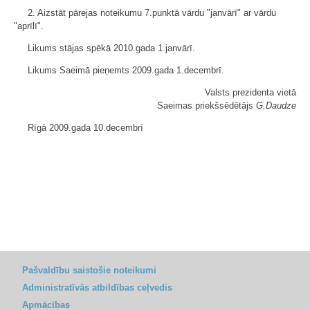
2. Aizstāt pārejas noteikumu 7.punktā vārdu "janvārī" ar vārdu
"aprīlī".
Likums stājas spēkā 2010.gada 1.janvārī.
Likums Saeimā pieņemts 2009.gada 1.decembrī.
Valsts prezidenta vietā
Saeimas priekšsēdētājs
G.Daudze
Rīgā 2009.gada 10.decembrī
Pašvaldību saistošie noteikumi
Administratīvās atbildības ceļvedis
Apmācības