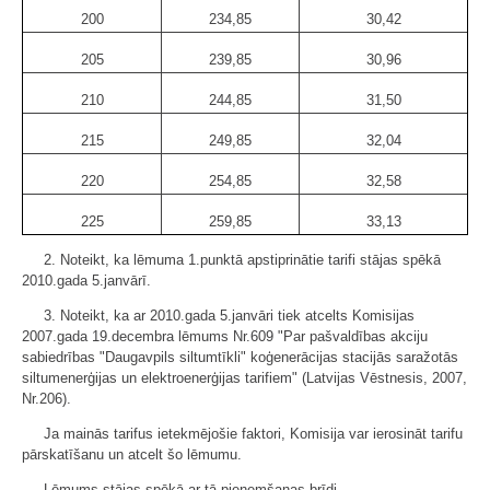
200
234,85
30,42
205
239,85
30,96
210
244,85
31,50
215
249,85
32,04
220
254,85
32,58
225
259,85
33,13
2. Noteikt, ka lēmuma 1.punktā apstiprinātie tarifi stājas spēkā
2010.gada 5.janvārī.
3. Noteikt, ka ar 2010.gada 5.janvāri tiek atcelts Komisijas
2007.gada 19.decembra lēmums Nr.609 "Par pašvaldības akciju
sabiedrības "Daugavpils siltumtīkli" koģenerācijas stacijās saražotās
siltumenerģijas un elektroenerģijas tarifiem" (Latvijas Vēstnesis, 2007,
Nr.206).
Ja mainās tarifus ietekmējošie faktori, Komisija var ierosināt tarifu
pārskatīšanu un atcelt šo lēmumu.
Lēmums stājas spēkā ar tā pieņemšanas brīdi.