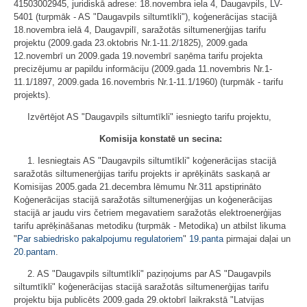
41503002945, juridiskā adrese: 18.novembra iela 4, Daugavpils, LV-
5401 (turpmāk - AS "Daugavpils siltumtīkli"), koģenerācijas stacijā
18.novembra ielā 4, Daugavpilī, saražotās siltumenerģijas tarifu
projektu (2009.gada 23.oktobris Nr.1-11.2/1825), 2009.gada
12.novembrī un 2009.gada 19.novembrī saņēma tarifu projekta
precizējumu ar papildu informāciju (2009.gada 11.novembris Nr.1-
11.1/1897, 2009.gada 16.novembris Nr.1-11.1/1960) (turpmāk - tarifu
projekts).
Izvērtējot AS "Daugavpils siltumtīkli" iesniegto tarifu projektu,
Komisija konstatē un secina:
1. Iesniegtais AS "Daugavpils siltumtīkli" koģenerācijas stacijā
saražotās siltumenerģijas tarifu projekts ir aprēķināts saskaņā ar
Komisijas 2005.gada 21.decembra lēmumu Nr.311 apstiprināto
Koģenerācijas stacijā saražotās siltumenerģijas un koģenerācijas
stacijā ar jaudu virs četriem megavatiem saražotās elektroenerģijas
tarifu aprēķināšanas metodiku (turpmāk - Metodika) un atbilst likuma
"
Par sabiedrisko pakalpojumu regulatoriem
"
19.panta
pirmajai daļai un
20.pantam
.
2. AS "Daugavpils siltumtīkli" paziņojums par AS "Daugavpils
siltumtīkli" koģenerācijas stacijā saražotās siltumenerģijas tarifu
projektu bija publicēts 2009.gada 29.oktobrī laikrakstā "Latvijas