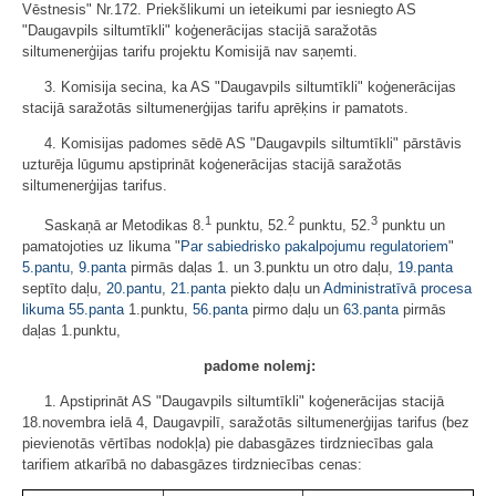
Vēstnesis" Nr.172. Priekšlikumi un ieteikumi par iesniegto AS
"Daugavpils siltumtīkli" koģenerācijas stacijā saražotās
siltumenerģijas tarifu projektu Komisijā nav saņemti.
3. Komisija secina, ka AS "Daugavpils siltumtīkli" koģenerācijas
stacijā saražotās siltumenerģijas tarifu aprēķins ir pamatots.
4. Komisijas padomes sēdē AS "Daugavpils siltumtīkli" pārstāvis
uzturēja lūgumu apstiprināt koģenerācijas stacijā saražotās
siltumenerģijas tarifus.
1
2
3
Saskaņā ar Metodikas 8.
punktu, 52.
punktu, 52.
punktu un
pamatojoties uz likuma "
Par sabiedrisko pakalpojumu regulatoriem
"
5.pantu
,
9.panta
pirmās daļas 1. un 3.punktu un otro daļu,
19.panta
septīto daļu,
20.pantu
,
21.panta
piekto daļu un
Administratīvā procesa
likuma
55.panta
1.punktu,
56.panta
pirmo daļu un
63.panta
pirmās
daļas 1.punktu,
padome nolemj:
1. Apstiprināt AS "Daugavpils siltumtīkli" koģenerācijas stacijā
18.novembra ielā 4, Daugavpilī, saražotās siltumenerģijas tarifus (bez
pievienotās vērtības nodokļa) pie dabasgāzes tirdzniecības gala
tarifiem atkarībā no dabasgāzes tirdzniecības cenas: