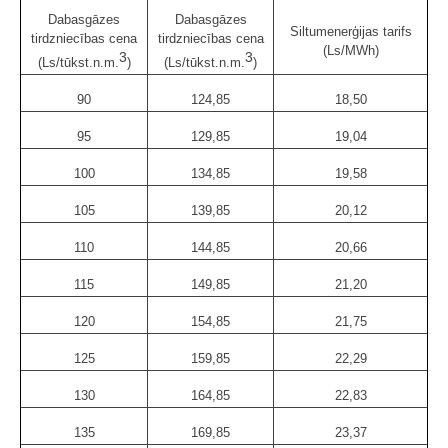
Dabasgāzes
Dabasgāzes
Siltumenerģijas tarifs
tirdzniecības cena
tirdzniecības cena
(Ls/MWh)
3
3
(Ls/tūkst.n.m.
)
(Ls/tūkst.n.m.
)
90
124,85
18,50
95
129,85
19,04
100
134,85
19,58
105
139,85
20,12
110
144,85
20,66
115
149,85
21,20
120
154,85
21,75
125
159,85
22,29
130
164,85
22,83
135
169,85
23,37