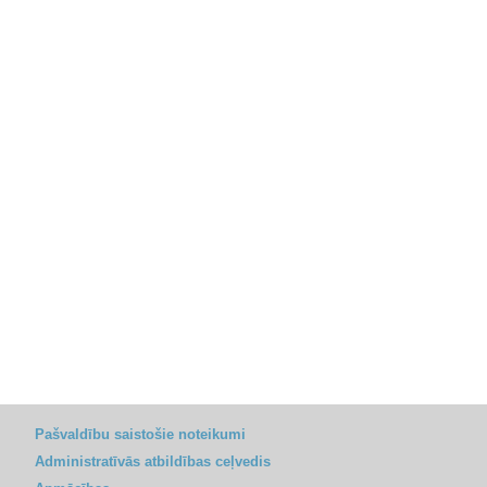
Pašvaldību saistošie noteikumi
Administratīvās atbildības ceļvedis