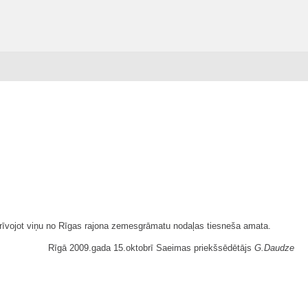
tbrīvojot viņu no Rīgas rajona zemesgrāmatu nodaļas tiesneša amata.
Rīgā 2009.gada 15.oktobrī Saeimas priekšsēdētājs
G.Daudze