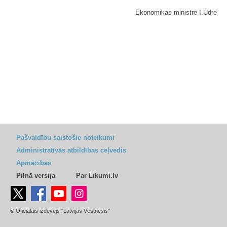
Ekonomikas ministre I.Ūdre
Pašvaldību saistošie noteikumi
Administratīvās atbildības ceļvedis
Apmācības
Pilnā versija
Par Likumi.lv
© Oficiālais izdevējs "Latvijas Vēstnesis"