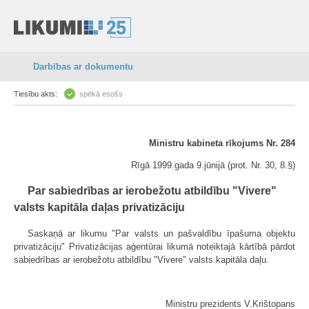
Darbības ar dokumentu
Tiesību akts:
spēkā esošs
Ministru kabineta rīkojums Nr. 284
Rīgā 1999.gada 9.jūnijā (prot. Nr. 30, 8.§)
Par sabiedrības ar ierobežotu atbildību "Vivere"
valsts kapitāla daļas privatizāciju
Saskaņā ar likumu "Par valsts un pašvaldību īpašuma objektu
privatizāciju" Privatizācijas aģentūrai likumā noteiktajā kārtībā pārdot
sabiedrības ar ierobežotu atbildību "Vivere" valsts kapitāla daļu.
Ministru prezidents V.Krištopans