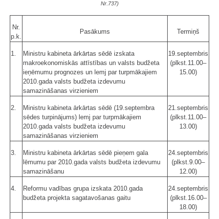
Nr.737)
Nr.
Pasākums
Termiņš
p.k.
1.
Ministru kabineta ārkārtas sēdē izskata
19.septembris
makroekonomiskās attīstības un valsts budžeta
(plkst.11.00–
ieņēmumu prognozes un lemj par turpmākajiem
15.00)
2010.gada valsts budžeta izdevumu
samazināšanas virzieniem
2.
Ministru kabineta ārkārtas sēdē (19.septembra
21.septembris
sēdes turpinājums) lemj par turpmākajiem
(plkst.11.00–
2010.gada valsts budžeta izdevumu
13.00)
samazināšanas virzieniem
3.
Ministru kabineta ārkārtas sēdē pieņem gala
24.septembris
lēmumu par 2010.gada valsts budžeta izdevumu
(plkst.9.00–
samazināšanu
12.00)
4.
Reformu vadības grupa izskata 2010.gada
24.septembris
budžeta projekta sagatavošanas gaitu
(plkst.16.00–
18.00)