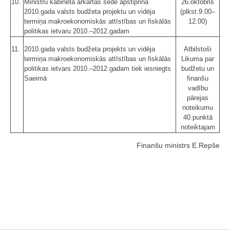
10.
Ministru kabineta ārkārtas sēdē apstiprina
26.oktobris
2010.gada valsts budžeta projektu un vidēja
(plkst.9.00–
termiņa makroekonomiskās attīstības un fiskālās
12.00)
politikas ietvaru 2010.–2012.gadam
11.
2010.gada valsts budžeta projekts un vidēja
Atbilstoši
termiņa makroekonomiskās attīstības un fiskālās
Likuma par
politikas ietvars 2010.–2012.gadam tiek iesniegts
budžetu un
Saeimā
finanšu
vadību
pārejas
noteikumu
40.punktā
noteiktajam
Finanšu ministrs E.Repše