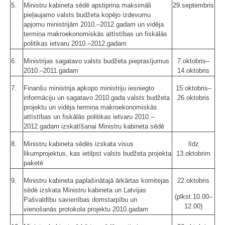
5.
Ministru kabineta sēdē apstiprina maksimāli
29.septembris
pieļaujamo valsts budžeta kopējo izdevumu
apjomu ministrijām 2010.–2012.gadam un vidēja
termiņa makroekonomiskās attīstības un fiskālās
politikas ietvaru 2010.–2012.gadam
6.
Ministrijas sagatavo valsts budžeta pieprasījumus
7.oktobris–
2010.–2011.gadam
14.oktobris
7.
Finanšu ministrija apkopo ministriju iesniegto
15.oktobris–
informāciju un sagatavo 2010.gada valsts budžeta
26.oktobris
projektu un vidēja termiņa makroekonomiskās
attīstības un fiskālās politikas ietvaru 2010.–
2012.gadam izskatīšanai Ministru kabineta sēdē
8.
Ministru kabineta sēdēs izskata visus
līdz
likumprojektus, kas ietilpst valsts budžeta projekta
13.oktobrim
paketē
9.
Ministru kabineta paplašinātajā ārkārtas komitejas
22.oktobris
sēdē izskata Ministru kabineta un Latvijas
(plkst.10.00–
Pašvaldību savienības domstarpību un
12.00)
vienošanās protokola projektu 2010.gadam