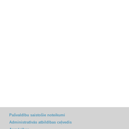
Pašvaldību saistošie noteikumi
Administratīvās atbildības ceļvedis