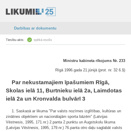
Darbības ar dokumentu
Tiesību akts:
spēkā esošs
Ministru kabineta rīkojums Nr. 233
Rīgā 1996.gada 21.jūnijā (prot. nr. 32 6.§)
Par nekustamajiem īpašumiem Rīgā,
Skolas ielā 11, Burtnieku ielā 2a, Laimdotas
ielā 2a un Kronvalda bulvārī 3
1. Saskaņā ar likuma "Par valsts nozīmes izglītības, kultūras un
zinātnes objektiem un nacionālajām sporta bāzēm" (Latvijas
Vēstnesis, 1995, 171.nr.) 2.panta 2.punktu un Augstskolu likuma
(Latvijas Vēstnesis, 1995, 179.nr.) 76.panta otro daļu saglabāt valsts