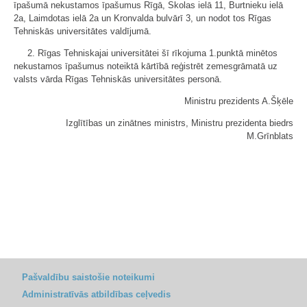
īpašumā nekustamos īpašumus Rīgā, Skolas ielā 11, Burtnieku ielā
2a, Laimdotas ielā 2a un Kronvalda bulvārī 3, un nodot tos Rīgas
Tehniskās universitātes valdījumā.
2. Rīgas Tehniskajai universitātei šī rīkojuma 1.punktā minētos
nekustamos īpašumus noteiktā kārtībā reģistrēt zemesgrāmatā uz
valsts vārda Rīgas Tehniskās universitātes personā.
Ministru prezidents A.Šķēle
Izglītības un zinātnes ministrs, Ministru prezidenta biedrs
M.Grīnblats
Pašvaldību saistošie noteikumi
Administratīvās atbildības ceļvedis