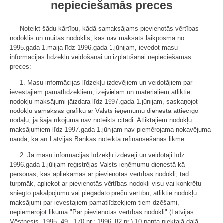
nepieciešamās preces
Noteikt šādu kārtību, kādā samaksājams pievienotās vērtības
nodoklis un muitas nodoklis, kas nav maksāts laikposmā no
1995.gada 1.maija līdz 1996.gada 1.jūnijam, ievedot masu
informācijas līdzekļu veidošanai un izplatīšanai nepieciešamās
preces:
1. Masu informācijas līdzekļu izdevējiem un veidotājiem par
ievestajiem pamatlīdzekļiem, izejvielām un materiāliem atliktie
nodokļu maksājumi jāizdara līdz 1997.gada 1.jūnijam, saskaņojot
nodokļu samaksas grafiku ar Valsts ieņēmumu dienesta attiecīgo
nodaļu, ja šajā rīkojumā nav noteikts citādi. Atliktajiem nodokļu
maksājumiem līdz 1997.gada 1.jūnijam nav piemērojama nokavējuma
nauda, kā arī Latvijas Bankas noteiktā refinansēšanas likme.
2. Ja masu informācijas līdzekļu izdevēji un veidotāji līdz
1996.gada 1.jūlijam reģistrējas Valsts ieņēmumu dienestā kā
personas, kas apliekamas ar pievienotās vērtības nodokli, tad
turpmāk, apliekot ar pievienotās vērtības nodokli visu vai konkrētu
sniegto pakalpojumu vai piegādāto preču vērtību, atliktie nodokļu
maksājumi par ievestajiem pamatlīdzekļiem tiem dzēšami,
nepiemērojot likuma "Par pievienotās vērtības nodokli" (Latvijas
Vēstnesis, 1995, 49., 170.nr.; 1996, 82.nr.) 10.panta piektajā daļā