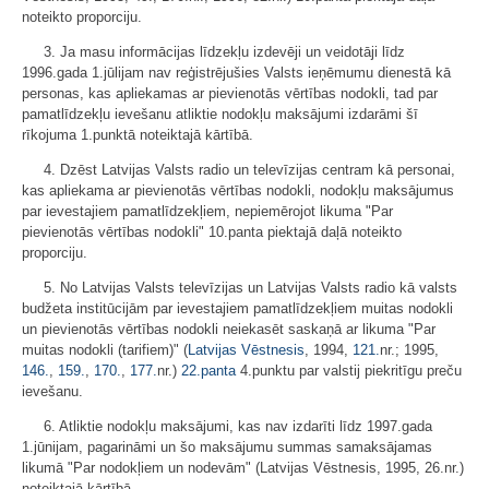
noteikto proporciju.
3. Ja masu informācijas līdzekļu izdevēji un veidotāji līdz
1996.gada 1.jūlijam nav reģistrējušies Valsts ieņēmumu dienestā kā
personas, kas apliekamas ar pievienotās vērtības nodokli, tad par
pamatlīdzekļu ievešanu atliktie nodokļu maksājumi izdarāmi šī
rīkojuma 1.punktā noteiktajā kārtībā.
4. Dzēst Latvijas Valsts radio un televīzijas centram kā personai,
kas apliekama ar pievienotās vērtības nodokli, nodokļu maksājumus
par ievestajiem pamatlīdzekļiem, nepiemērojot likuma "Par
pievienotās vērtības nodokli" 10.panta piektajā daļā noteikto
proporciju.
5. No Latvijas Valsts televīzijas un Latvijas Valsts radio kā valsts
budžeta institūcijām par ievestajiem pamatlīdzekļiem muitas nodokli
un pievienotās vērtības nodokli neiekasēt saskaņā ar likuma "Par
muitas nodokli (tarifiem)" (
Latvijas Vēstnesis
, 1994,
121.
nr.; 1995,
146.
,
159.
,
170.
,
177.
nr.)
22.panta
4.punktu par valstij piekritīgu preču
ievešanu.
6. Atliktie nodokļu maksājumi, kas nav izdarīti līdz 1997.gada
1.jūnijam, pagarināmi un šo maksājumu summas samaksājamas
likumā "Par nodokļiem un nodevām" (Latvijas Vēstnesis, 1995, 26.nr.)
noteiktajā kārtībā.