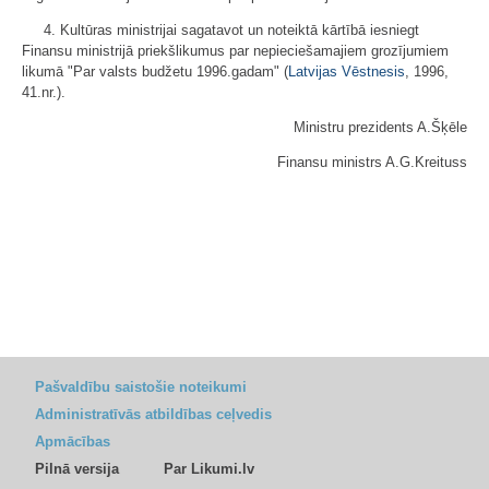
4. Kultūras ministrijai sagatavot un noteiktā kārtībā iesniegt
Finansu ministrijā priekšlikumus par nepieciešamajiem grozījumiem
likumā "Par valsts budžetu 1996.gadam" (
Latvijas Vēstnesis
, 1996,
41.nr.).
Ministru prezidents A.Šķēle
Finansu ministrs A.G.Kreituss
Pašvaldību saistošie noteikumi
Administratīvās atbildības ceļvedis
Apmācības
Pilnā versija
Par Likumi.lv