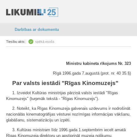
Darbības ar dokumentu
Tiesību akts:
spēkā esošs
Ministru kabineta rīkojums Nr. 323
Rīgā 1996.gada 7.augustā (prot. nr. 40 35.§)
Par valsts iestādi "Rīgas Kinomuzejs"
1. Izveidot Kultūras ministrijas pārziņā valsts iestādi "Rīgas
Kinomuzejs" (turpmāk tekstā - "Rīgas Kinomuzejs").
2. Noteikt, ka Rīgas Kinomuzeja galvenais uzdevums ir nodrošināt
nacionālās kinematogrāfijas vēsturei nozīmīgas informācijas vākšanu,
glabāšanu, sistematizāciju un izpēti.
3. Kultūras ministram līdz 1996.gada 1.septembrim iecelt amatā
Rīgas Kinomuzeja direktoru un apstiprināt muzeja nolikumu.