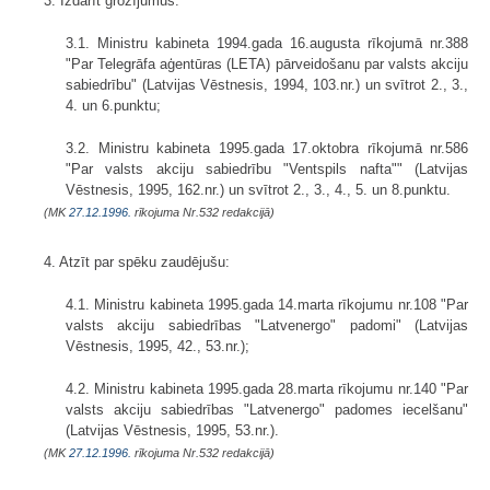
3. Izdarīt grozījumus:
3.1. Ministru kabineta 1994.gada 16.augusta rīkojumā nr.388
"Par Telegrāfa aģentūras (LETA) pārveidošanu par valsts akciju
sabiedrību" (Latvijas Vēstnesis, 1994, 103.nr.) un svītrot 2., 3.,
4. un 6.punktu;
3.2. Ministru kabineta 1995.gada 17.oktobra rīkojumā nr.586
"Par valsts akciju sabiedrību "Ventspils nafta"" (Latvijas
Vēstnesis, 1995, 162.nr.) un svītrot 2., 3., 4., 5. un 8.punktu.
(MK
27.12.1996.
rīkojuma Nr.532 redakcijā)
4. Atzīt par spēku zaudējušu:
4.1. Ministru kabineta 1995.gada 14.marta rīkojumu nr.108 "Par
valsts akciju sabiedrības "Latvenergo" padomi" (Latvijas
Vēstnesis, 1995, 42., 53.nr.);
4.2. Ministru kabineta 1995.gada 28.marta rīkojumu nr.140 "Par
valsts akciju sabiedrības "Latvenergo" padomes iecelšanu"
(Latvijas Vēstnesis, 1995, 53.nr.).
(MK
27.12.1996.
rīkojuma Nr.532 redakcijā)