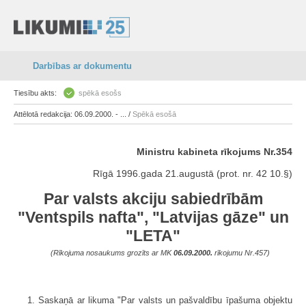
Darbības ar dokumentu
Tiesību akts:
spēkā esošs
Attēlotā redakcija: 06.09.2000. - ... /
Spēkā esošā
Ministru kabineta rīkojums Nr.354
Rīgā 1996.gada 21.augustā (prot. nr. 42 10.§)
Par valsts akciju sabiedrībām
"Ventspils nafta", "Latvijas gāze" un
"LETA"
(Rīkojuma nosaukums grozīts ar MK
06.09.2000.
rīkojumu Nr.457)
1. Saskaņā ar likuma "Par valsts un pašvaldību īpašuma objektu