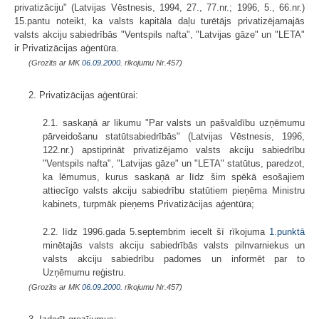
privatizāciju" (Latvijas Vēstnesis, 1994, 27., 77.nr.; 1996, 5., 66.nr.)
15.pantu noteikt, ka valsts kapitāla daļu turētājs privatizējamajās
valsts akciju sabiedrībās "Ventspils nafta", "Latvijas gāze" un "LETA"
ir Privatizācijas aģentūra.
(Grozīts ar MK
06.09.2000.
rīkojumu Nr.457)
2. Privatizācijas aģentūrai:
2.1. saskaņā ar likumu "Par valsts un pašvaldību uzņēmumu
pārveidošanu statūtsabiedrībās" (Latvijas Vēstnesis, 1996,
122.nr.) apstiprināt privatizējamo valsts akciju sabiedrību
"Ventspils nafta", "Latvijas gāze" un "LETA" statūtus, paredzot,
ka lēmumus, kurus saskaņā ar līdz šim spēkā esošajiem
attiecīgo valsts akciju sabiedrību statūtiem pieņēma Ministru
kabinets, turpmāk pieņems Privatizācijas aģentūra;
2.2. līdz 1996.gada 5.septembrim iecelt šī rīkojuma
1.punktā
minētajās valsts akciju sabiedrībās valsts pilnvarniekus un
valsts akciju sabiedrību padomes un informēt par to
Uzņēmumu reģistru.
(Grozīts ar MK
06.09.2000.
rīkojumu Nr.457)