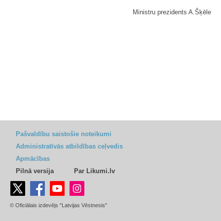
Ministru prezidents A.Šķēle
Pašvaldību saistošie noteikumi
Administratīvās atbildības ceļvedis
Apmācības
Pilnā versija
Par Likumi.lv
© Oficiālais izdevējs "Latvijas Vēstnesis"