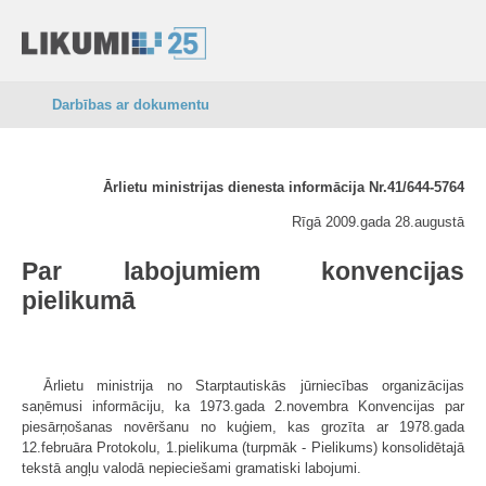
Darbības ar dokumentu
Ārlietu ministrijas dienesta informācija Nr.41/644-5764
Rīgā 2009.gada 28.augustā
Par labojumiem konvencijas
pielikumā
Ārlietu ministrija no Starptautiskās jūrniecības organizācijas
saņēmusi informāciju, ka 1973.gada 2.novembra Konvencijas par
piesārņošanas novēršanu no kuģiem, kas grozīta ar 1978.gada
12.februāra Protokolu, 1.pielikuma (turpmāk - Pielikums) konsolidētajā
tekstā angļu valodā nepieciešami gramatiski labojumi.