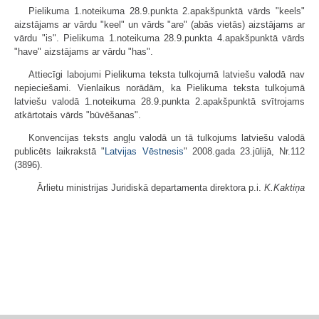
Pielikuma 1.noteikuma 28.9.punkta 2.apakšpunktā vārds "keels"
aizstājams ar vārdu "keel" un vārds "are" (abās vietās) aizstājams ar
vārdu "is". Pielikuma 1.noteikuma 28.9.punkta 4.apakšpunktā vārds
"have" aizstājams ar vārdu "has".
Attiecīgi labojumi Pielikuma teksta tulkojumā latviešu valodā nav
nepieciešami. Vienlaikus norādām, ka Pielikuma teksta tulkojumā
latviešu valodā 1.noteikuma 28.9.punkta 2.apakšpunktā svītrojams
atkārtotais vārds "būvēšanas".
Konvencijas teksts angļu valodā un tā tulkojums latviešu valodā
publicēts laikrakstā "
Latvijas Vēstnesis
" 2008.gada 23.jūlijā, Nr.112
(3896).
Ārlietu ministrijas Juridiskā departamenta direktora p.i.
K.Kaktiņa