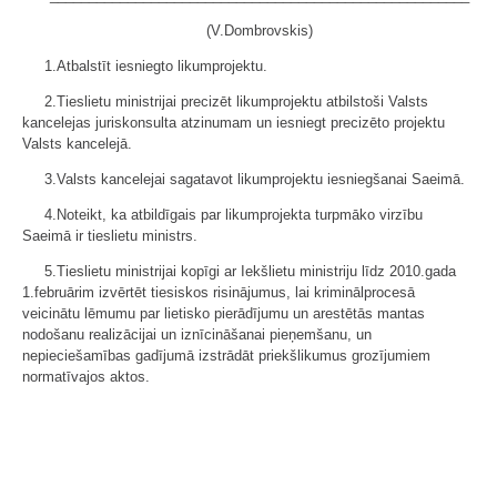
(V.Dombrovskis)
1.Atbalstīt iesniegto likumprojektu.
2.Tieslietu ministrijai precizēt likumprojektu atbilstoši Valsts
kancelejas juriskonsulta atzinumam un iesniegt precizēto projektu
Valsts kancelejā.
3.Valsts kancelejai sagatavot likumprojektu iesniegšanai Saeimā.
4.Noteikt, ka atbildīgais par likumprojekta turpmāko virzību
Saeimā ir tieslietu ministrs.
5.Tieslietu ministrijai kopīgi ar Iekšlietu ministriju līdz 2010.gada
1.februārim izvērtēt tiesiskos risinājumus, lai kriminālprocesā
veicinātu lēmumu par lietisko pierādījumu un arestētās mantas
nodošanu realizācijai un iznīcināšanai pieņemšanu, un
nepieciešamības gadījumā izstrādāt priekšlikumus grozījumiem
normatīvajos aktos.