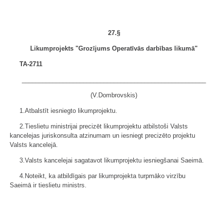
27.§
Likumprojekts "Grozījums Operatīvās darbības likumā"
TA-2711
______________________________________________________
(V.Dombrovskis)
1.Atbalstīt iesniegto likumprojektu.
2.Tieslietu ministrijai precizēt likumprojektu atbilstoši Valsts
kancelejas juriskonsulta atzinumam un iesniegt precizēto projektu
Valsts kancelejā.
3.Valsts kancelejai sagatavot likumprojektu iesniegšanai Saeimā.
4.Noteikt, ka atbildīgais par likumprojekta turpmāko virzību
Saeimā ir tieslietu ministrs.