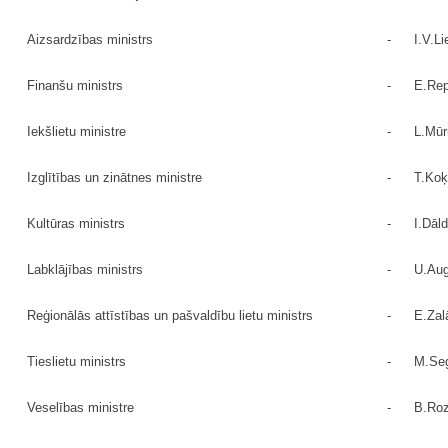
Aizsardzības ministrs
-
I.V.Li
Finanšu ministrs
-
E.Re
Iekšlietu ministre
-
L.Mūr
Izglītības un zinātnes ministre
-
T.Ko
Kultūras ministrs
-
I.Dāld
Labklājības ministrs
-
U.Aug
Reģionālās attīstības un pašvaldību lietu ministrs
-
E.Zal
Tieslietu ministrs
-
M.Seg
Veselības ministre
-
B.Roz