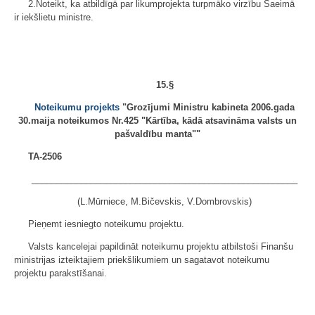
2.Noteikt, ka atbildīgā par likumprojekta turpmāko virzību Saeimā
ir iekšlietu ministre.
15.§
Noteikumu projekts
"Grozījumi Ministru kabineta 2006.gada
30.maija noteikumos Nr.425 "Kārtība, kādā atsavināma valsts un
pašvaldību manta""
TA-2506
______________________________________________________
(L.Mūrniece, M.Bičevskis, V.Dombrovskis)
Pieņemt iesniegto noteikumu projektu.
Valsts kancelejai papildināt noteikumu projektu atbilstoši Finanšu
ministrijas izteiktajiem priekšlikumiem un sagatavot noteikumu
projektu parakstīšanai.