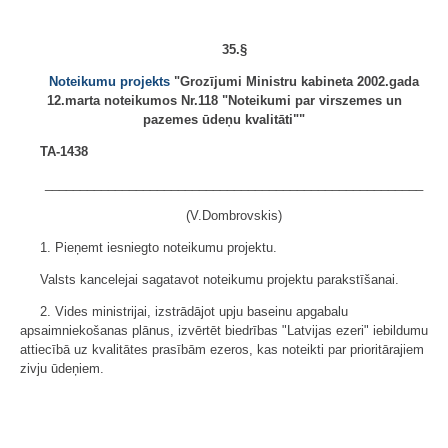
35.§
Noteikumu projekts
"Grozījumi Ministru kabineta 2002.gada
12.marta noteikumos Nr.118 "Noteikumi par virszemes un
pazemes ūdeņu kvalitāti""
TA-1438
______________________________________________________
(V.Dombrovskis)
1. Pieņemt iesniegto noteikumu projektu.
Valsts kancelejai sagatavot noteikumu projektu parakstīšanai.
2. Vides ministrijai, izstrādājot upju baseinu apgabalu
apsaimniekošanas plānus, izvērtēt biedrības "Latvijas ezeri" iebildumu
attiecībā uz kvalitātes prasībām ezeros, kas noteikti par prioritārajiem
zivju ūdeņiem.