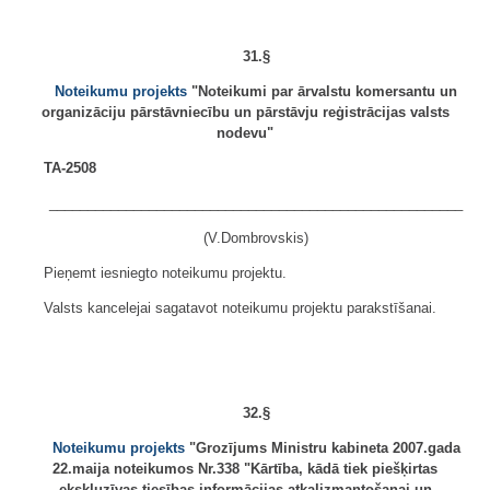
31.§
Noteikumu projekts
"Noteikumi par ārvalstu komersantu un
organizāciju pārstāvniecību un pārstāvju reģistrācijas valsts
nodevu"
TA-2508
______________________________________________________
(V.Dombrovskis)
Pieņemt iesniegto noteikumu projektu.
Valsts kancelejai sagatavot noteikumu projektu parakstīšanai.
32.§
Noteikumu projekts
"Grozījums Ministru kabineta 2007.gada
22.maija noteikumos Nr.338 "Kārtība, kādā tiek piešķirtas
ekskluzīvas tiesības informācijas atkalizmantošanai un