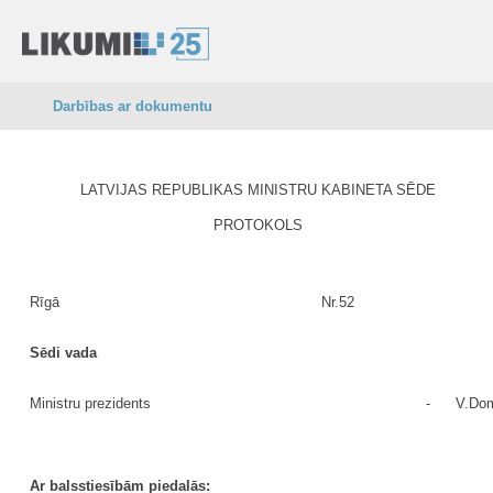
Darbības ar dokumentu
LATVIJAS REPUBLIKAS MINISTRU KABINETA SĒDE
PROTOKOLS
Rīgā
Nr.52
Sēdi vada
Ministru prezidents
-
V.Dom
Ar balsstiesībām piedalās: