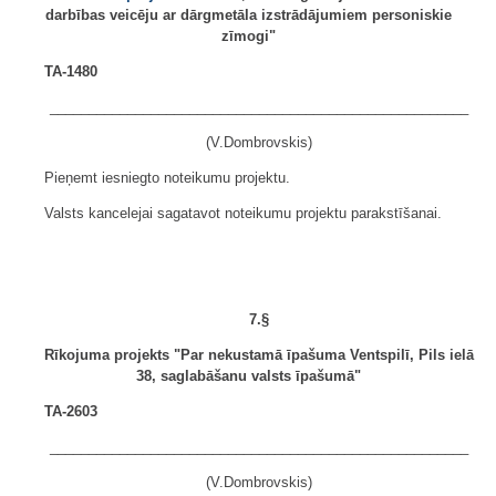
darbības veicēju ar dārgmetāla izstrādājumiem personiskie
zīmogi"
TA-1480
______________________________________________________
(V.Dombrovskis)
Pieņemt iesniegto noteikumu projektu.
Valsts kancelejai sagatavot noteikumu projektu parakstīšanai.
7.§
Rīkojuma projekts "Par nekustamā īpašuma Ventspilī, Pils ielā
38, saglabāšanu valsts īpašumā"
TA-2603
______________________________________________________
(V.Dombrovskis)