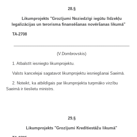
28.§
Likumprojekts "Grozījumi Noziedzīgi iegūtu līdzekļu
legalizācijas un terorisma finansēšanas novēršanas likumā"
TA-2708
______________________________________________________
(V.Dombrovskis)
1. Atbalstīt iesniegto likumprojektu.
Valsts kancelejai sagatavot likumprojektu iesniegšanai Saeimā.
2. Noteikt, ka atbildīgais par likumprojekta turpmāko virzību
Saeimā ir tieslietu ministrs.
29.§
Likumprojekts "Grozījumi Kredītiestāžu likumā"