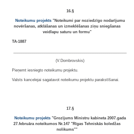
16.§
Noteikumu projekts
"Noteikumi par noziedzīgo nodarījumu
novēršanas, atklāšanas un izmeklēšanas ziņu sniegšanas
veidlapu saturu un formu"
TA-1887
______________________________________________________
(V.Dombrovskis)
Pieņemt iesniegto noteikumu projektu.
Valsts kancelejai sagatavot noteikumu projektu parakstīšanai.
17.§
Noteikumu projekts
"Grozījums Ministru kabineta 2007.gada
27.februāra noteikumos Nr.147 "Rīgas Tehniskās koledžas
nolikums""