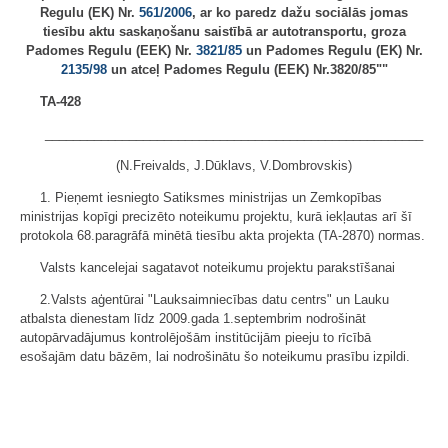
Regulu (EK) Nr.
561/2006
, ar ko paredz dažu sociālās jomas
tiesību aktu saskaņošanu saistībā ar autotransportu, groza
Padomes Regulu (EEK) Nr.
3821/85
un Padomes Regulu (EK) Nr.
2135/98
un atceļ Padomes Regulu (EEK) Nr.3820/85""
TA-428
______________________________________________________
(N.Freivalds, J.Dūklavs, V.Dombrovskis)
1. Pieņemt iesniegto Satiksmes ministrijas un Zemkopības
ministrijas kopīgi precizēto noteikumu projektu, kurā iekļautas arī šī
protokola 68.paragrāfā minētā tiesību akta projekta (TA-2870) normas.
Valsts kancelejai sagatavot noteikumu projektu parakstīšanai
2.Valsts aģentūrai "Lauksaimniecības datu centrs" un Lauku
atbalsta dienestam līdz 2009.gada 1.septembrim nodrošināt
autopārvadājumus kontrolējošām institūcijām pieeju to rīcībā
esošajām datu bāzēm, lai nodrošinātu šo noteikumu prasību izpildi.