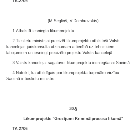
TA-2705
______________________________________________________
(M.Segliņš, V.Dombrovskis)
1.Atbalstīt iesniegto likumprojektu.
2.Tieslietu ministrijai precizēt likumprojektu atbilstoši Valsts
kancelejas juriskonsulta atzinumam attiecībā uz tehniskiem
labojumiem un iesniegt precizēto projektu Valsts kancelejā.
3.Valsts kancelejai sagatavot likumprojektu iesniegšanai Saeimā.
4.Noteikt, ka atbildīgais par likumprojekta turpmāko virzību
Saeimā ir tieslietu ministrs.
30.§
Likumprojekts "Grozījumi Kriminālprocesa likumā"
TA-2706
______________________________________________________