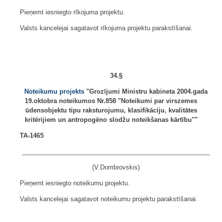
Pieņemt iesniegto rīkojuma projektu.
Valsts kancelejai sagatavot rīkojuma projektu parakstīšanai.
34.§
Noteikumu projekts
"Grozījumi Ministru kabineta 2004.gada
19.oktobra noteikumos Nr.858 "Noteikumi par virszemes
ūdensobjektu tipu raksturojumu, klasifikāciju, kvalitātes
kritērijiem un antropogēno slodžu noteikšanas kārtību""
TA-1465
______________________________________________________
(V.Dombrovskis)
Pieņemt iesniegto noteikumu projektu.
Valsts kancelejai sagatavot noteikumu projektu parakstīšanai.