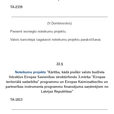
TA-2339
______________________________________________________
(V.Dombrovskis)
Pieņemt iesniegto noteikumu projektu.
Valsts kancelejai sagatavot noteikumu projektu parakstīšanai.
22.§
Noteikumu projekts
"Kārtība, kādā piešķir valsts budžeta
līdzekļus Eiropas Savienības struktūrfondu 3.mērķa "Eiropas
teritoriālā sadarbība" programmu un Eiropas Kaimiņattiecību un
partnerības instrumenta programmu finansējuma saņēmējiem no
Latvijas Republikas"
TA-1813
______________________________________________________