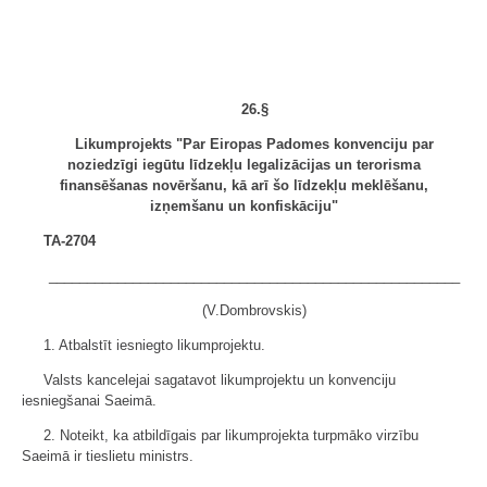
26.§
Likumprojekts "Par Eiropas Padomes konvenciju par
noziedzīgi iegūtu līdzekļu legalizācijas un terorisma
finansēšanas novēršanu, kā arī šo līdzekļu meklēšanu,
izņemšanu un konfiskāciju"
TA-2704
______________________________________________________
(V.Dombrovskis)
1. Atbalstīt iesniegto likumprojektu.
Valsts kancelejai sagatavot likumprojektu un konvenciju
iesniegšanai Saeimā.
2. Noteikt, ka atbildīgais par likumprojekta turpmāko virzību
Saeimā ir tieslietu ministrs.