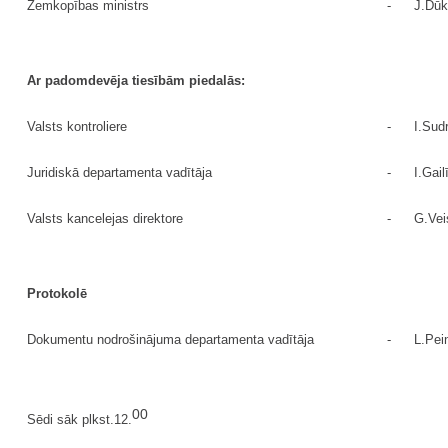
Zemkopības ministrs
-
J.Dūk
Ar padomdevēja tiesībām piedalās:
Valsts kontroliere
-
I.Sud
Juridiskā departamenta vadītāja
-
I.Gail
Valsts kancelejas direktore
-
G.Ve
Protokolē
Dokumentu nodrošinājuma departamenta vadītāja
-
L.Pei
00
Sēdi sāk plkst.12.