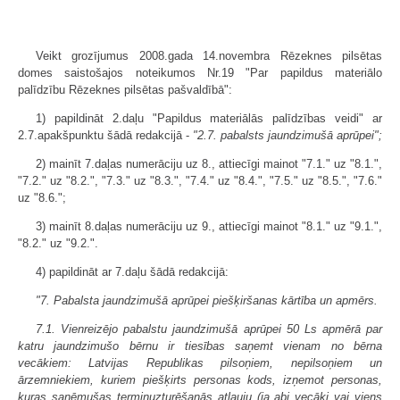
Veikt grozījumus 2008.gada 14.novembra Rēzeknes pilsētas
domes saistošajos noteikumos Nr.19 "Par papildus materiālo
palīdzību Rēzeknes pilsētas pašvaldībā":
1) papildināt 2.daļu "Papildus materiālās palīdzības veidi" ar
2.7.apakšpunktu šādā redakcijā -
"2.7. pabalsts jaundzimušā aprūpei";
2) mainīt 7.daļas numerāciju uz 8., attiecīgi mainot "7.1." uz "8.1.",
"7.2." uz "8.2.", "7.3." uz "8.3.", "7.4." uz "8.4.", "7.5." uz "8.5.", "7.6."
uz "8.6.";
3) mainīt 8.daļas numerāciju uz 9., attiecīgi mainot "8.1." uz "9.1.",
"8.2." uz "9.2.".
4) papildināt ar 7.daļu šādā redakcijā:
"7. Pabalsta jaundzimušā aprūpei piešķiršanas kārtība un apmērs.
7.1. Vienreizējo pabalstu jaundzimušā aprūpei 50 Ls apmērā par
katru jaundzimušo bērnu ir tiesības saņemt vienam no bērna
vecākiem: Latvijas Republikas pilsoņiem, nepilsoņiem un
ārzemniekiem, kuriem piešķirts personas kods, izņemot personas,
kuras saņēmušas termiņuzturēšanās atļauju (ja abi vecāki vai viens