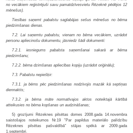
no vecākiem reģistrējuši savu pamatdzīvesvietu Rēzeknē pēdējos 12
mēnešus).
Tiesības saņemt pabalstu saglabājas sešus mēnešus no bērna
piedzimšanas dienas.
7.2. Lai saņemtu pabalstu, vienam no bērna vecākiem, uzrādot
personu apliecinošu dokumentu, jāsniedz šādi dokumenti:
7.2.1. iesniegums pabalsta saņemšanai sakarā ar bērna
piedzimšanu;
7.2.2. bērna dzimšanas apliecības kopiju (uzrādot oriģinālu);
7.3. Pabalstu nepiešķir:
7.3.1. ja bērns pēc piedzimšanas nodzīvojis mazāk kā septiņas
diennaktis;
7.3.2. ja bērna māte normatīvajos aktos noteiktajā kārtībā
atteikusies no bērna kopšanas un audzināšanas;
5) grozījumi Rēzeknes pilsētas domes 2008.gada 14.novembra
saistošajos noteikumos Nr.19 "Par papildus materiālo palīdzību
Rēzeknes pilsētas pašvaldībā" stājas spēkā ar 2009.gada
1.septembri.