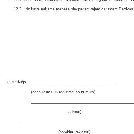
112.2. līdz katra nākamā mēneša piecpadsmitajam datumam Pārtikas un 
Iesniedzējs
_______________________________________
(nosaukums un reģistrācijas numurs)
_________________________________________________
(adrese)
____________________________________________________
(norēķinu rekvizīti)