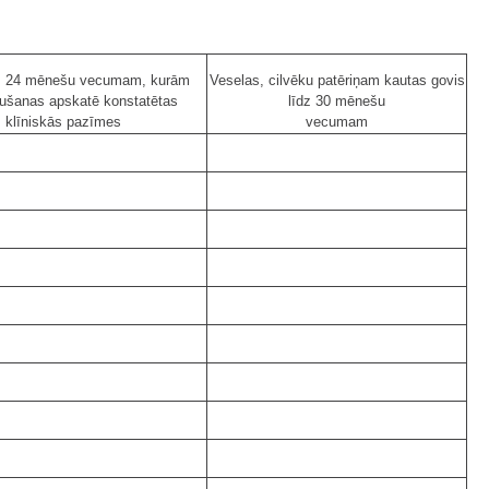
dz 24 mēnešu vecumam, kurām
Veselas, cilvēku patēriņam kautas govis
ušanas apskatē konstatētas
līdz 30 mēnešu
klīniskās pazīmes
vecumam