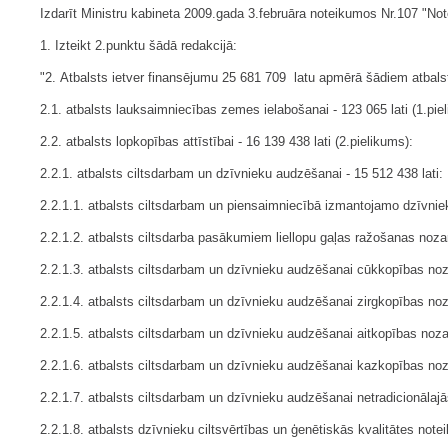
Izdarīt Ministru kabineta 2009.gada 3.februāra noteikumos Nr.107 "Note
1. Izteikt 2.punktu šādā redakcijā:
"2. Atbalsts ietver finansējumu 25 681 709 latu apmērā šādiem atba
2.1. atbalsts lauksaimniecības zemes ielabošanai - 123 065 lati (1.pie
2.2. atbalsts lopkopības attīstībai - 16 139 438 lati (2.pielikums):
2.2.1. atbalsts ciltsdarbam un dzīvnieku audzēšanai - 15 512 438 lati:
2.2.1.1. atbalsts ciltsdarbam un piensaimniecībā izmantojamo dzīvnieku
2.2.1.2. atbalsts ciltsdarba pasākumiem liellopu gaļas ražošanas nozarē
2.2.1.3. atbalsts ciltsdarbam un dzīvnieku audzēšanai cūkkopības nozarē
2.2.1.4. atbalsts ciltsdarbam un dzīvnieku audzēšanai zirgkopības nozar
2.2.1.5. atbalsts ciltsdarbam un dzīvnieku audzēšanai aitkopības nozarē
2.2.1.6. atbalsts ciltsdarbam un dzīvnieku audzēšanai kazkopības nozar
2.2.1.7. atbalsts ciltsdarbam un dzīvnieku audzēšanai netradicionālajā
2.2.1.8. atbalsts dzīvnieku ciltsvērtības un ģenētiskās kvalitātes noteik