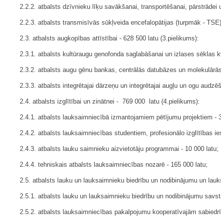
2.2.2. atbalsts dzīvnieku līķu savākšanai, transportēšanai, pārstrādei 
2.2.3. atbalsts transmisīvās sūkļveida encefalopātijas (turpmāk - TSE)
2.3. atbalsts augkopības attīstībai - 628 500 latu (3.pielikums):
2.3.1. atbalsts kultūraugu genofonda saglabāšanai un izlases sēklas kv
2.3.2. atbalsts augu gēnu bankas, centrālās datubāzes un molekulārās 
2.3.3. atbalsts integrētajai dārzeņu un integrētajai augļu un ogu audzē­
2.4. atbalsts izglītībai un zinātnei - 769 000 latu (4.pielikums):
2.4.1. atbalsts lauksaimniecībā izmantojamiem pētījumu projektiem - 3
2.4.2. atbalsts lauksaimniecības studentiem, profesionālo izglītības i
2.4.3. atbalsts lauku saimnieku aizvietotāju programmai - 10 000 latu;
2.4.4. tehniskais atbalsts lauksaimniecības nozarē - 165 000 latu;
2.5. atbalsts lauku un lauksaimnieku biedrību un nodibinājumu un lauk
2.5.1. atbalsts lauku un lauksaimnieku biedrību un nodibinājumu savsta
2.5.2. atbalsts lauksaimniecības pakalpojumu kooperatīvajām sabiedrīb