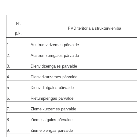
Nr.
PVD teritoriālā struktūrvienība
p.k.
1.
Austrumvidzemes pārvalde
2.
Austrumzemgales pārvalde
3.
Dienvidzemgales pārvalde
4.
Dienvidkurzemes pārvalde
5.
Dienvidlatgales pārvalde
6.
Rietumpierīgas pārvalde
7.
Ziemeļkurzemes pārvalde
8.
Ziemeļlatgales pārvalde
9.
Ziemeļpierīgas pārvalde