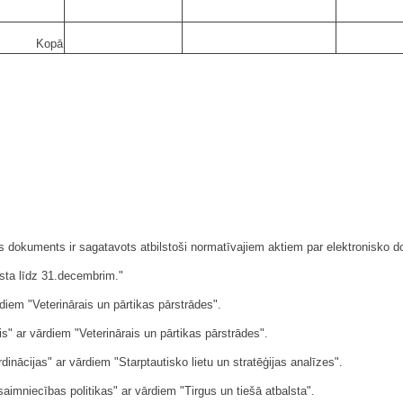
Kopā
kais dokuments ir sagatavots atbilstoši normatīvajiem aktiem par elektronisk
sta līdz 31.decembrim."
rdiem "Veterinārais un pārtikas pārstrādes".
is" ar vārdiem "Veterinārais un pārtikas pārstrādes".
di­nācijas" ar vārdiem "Starptautisko lietu un stratēģijas analīzes".
saimniecības politikas" ar vārdiem "Tirgus un tiešā atbalsta".