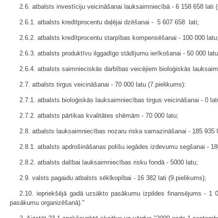
2.6. atbalsts investīciju veicināšanai lauksaimniecībā - 6 158 658 lati 
2.6.1. atbalsts kredītprocentu daļējai dzēšanai - 5 607 658 lati;
2.6.2. atbalsts kredītprocentu starpības kompensēšanai - 100 000 latu
2.6.3. atbalsts produktīvu ilggadīgo stādījumu ierīkošanai - 50 000 latu
2.6.4. atbalsts saimnieciskās darbības veicējiem bioloģiskās lauksaimn
2.7. atbalsts tirgus veicināšanai - 70 000 latu (7.pielikums):
2.7.1. atbalsts bioloģiskās lauksaimniecības tirgus veicināšanai - 0 lat
2.7.2. atbalsts pārtikas kvalitātes shēmām - 70 000 latu;
2.8. atbalsts lauksaimniecības nozaru riska samazināšanai - 185 935 la
2.8.1. atbalsts apdrošināšanas polišu iegādes izdevumu segšanai - 180
2.8.2. atbalsts dalībai lauksaimniecības risku fondā - 5000 latu;
2.9. valsts pagaidu atbalsts sēklkopībai - 16 382 lati (9.pielikums);
2.10. iepriekšējā gadā uzsākto pasākumu izpildes finansējums - 1 0
pasākumu organizēšanā)."