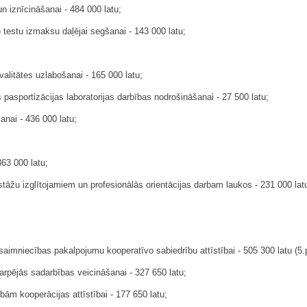
un iznīcināšanai - 484 000 latu;
 testu izmaksu daļējai segšanai - 143 000 latu;
alitātes uzlabošanai - 165 000 latu;
pasportizācijas laboratorijas darbības nodrošināšanai - 27 500 latu;
šanai - 436 000 latu;
63 000 latu;
estāžu izglītojamiem un profesionālās orientācijas darbam laukos - 231 000 lat
saimniecības pakalpojumu kooperatīvo sabiedrību attīstībai - 505 300 latu (5.
r­pējās sadarbības veicināšanai - 327 650 latu;
ām kooperācijas attīstībai - 177 650 latu;