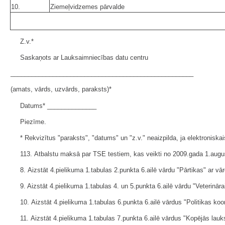
10.
Ziemeļvidzemes pārvalde
Z.v.*
Saskaņots ar Lauksaimniecības datu centru
____________________________________________________
(amats, vārds, uzvārds, paraksts)*
Datums* ______________
Piezīme.
* Rekvizītus "paraksts", "datums" un "z.v." neaizpilda, ja elektronis
113. Atbalstu maksā par TSE testiem, kas veikti no 2009.gada 1.augu
8. Aizstāt 4.pielikuma 1.tabulas 2.punkta 6.ailē vārdu "Pārtikas" ar vā
9. Aizstāt 4.pielikuma 1.tabulas 4. un 5.punkta 6.ailē vārdu "Veterināra
10. Aizstāt 4.pielikuma 1.tabulas 6.punkta 6.ailē vārdus "Politikas koor
11. Aizstāt 4.pielikuma 1.tabulas 7.punkta 6.ailē vārdus "Kopējās lauk­