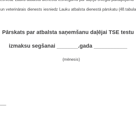
veterinārais dienests iesniedz Lauku atbalsta dienestā pārskatu (48.tabula)
Pārskats par atbalsta saņemšanu daļējai TSE testu
izmaksu segšanai _______.gada ___________
(mēnesis)
___