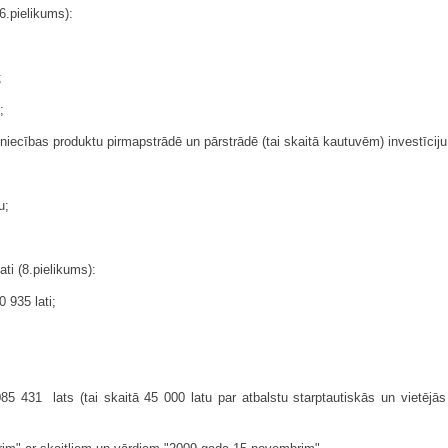
(6.pielikums):
;
;
ie­cības produktu pirmapstrādē un pārstrādē (tai skaitā kautuvēm) investīciju
u;
ti (8.pielikums):
 935 lati;
85 431 lats (tai skaitā 45 000 latu par atbalstu starptautiskās un vietējā