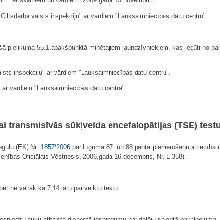
rim" ar skaitļiem un vārdiem "2009.gada 15.novembrim".
"Ciltsdarba valsts inspekciju" ar vārdiem "Lauksaimniecības datu centru".
 šā pielikuma 55.1.apakšpunktā minētajiem jaundzīvniekiem, kas iegūti no pa
alsts inspekciju" ar vārdiem "Lauksaimniecības datu centru".
s" ar vārdiem "Lauksaimniecības datu centra".
ējai transmisīvās sūkļveida encefalopātijas (TSE) tes
egulu (EK) Nr.
1857/2006
par Līguma 87. un 88.panta piemērošanu attiecībā
enības Oficiālais Vēstnesis, 2006.gada 16.decembris, Nr. L 358).
t ne vairāk kā 7,14 latu par veiktu testu.
 iesniedz Lauku atbalsta dienestā iesniegumu par daļēju sniegtā pakalpojuma