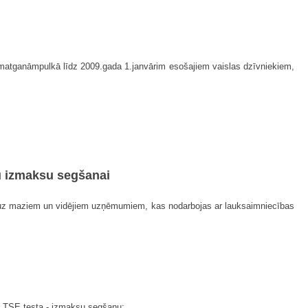
mat­ganāmpulkā līdz 2009.gada 1.janvārim esošajiem vaislas dzīvniekiem,
tu izmaksu segšanai
 uz maziem un vidējiem uzņēmumiem, kas nodarbojas ar lauksaimniecības
 - TSE testa - izmaksu segšanu;