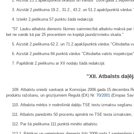
2. Aizstāt 23.1.apakšpunktā skaitļus un vārdus "2009.gada 1.septemb
3. Aizstāt 2.pielikuma 19.2., 31.2., 43.2. un 51.2.apakšpunktā vārdus 
4. Izteikt 2.pielikuma 57.punktu šādā redakcijā:
"57. Lauku atbalsta dienests šķirnes saimniecībā atbalstu maksā par
bet ne vairāk kā par 25 procentiem no kopējā jaundzīvnieku skaita."
5. Aizstāt 2.pielikuma 62.2. un 71.2.apakš­punktā vārdus "Ciltsdarba v
6. Aizstāt 2.pielikuma 84.punktā vārdus "Ciltsdarba valsts inspekcija
7. Papildināt 2.pielikumu ar XII nodaļu šādā redakcijā:
"XII. Atbalsts daļ
109. Atbalstu sniedz saskaņā ar Komisijas 2006.gada 15.decembra R
produktu ražošanu, un grozījumiem Regulā (EK) Nr.
70/2001
(Eiropas Savi
110. Atbalsta mērķis ir nodrošināt daļēju TSE testu izmaksu segšanu.
111. Atbalsts paredzēts 50 procentu apmērā no TSE testa izmaksām, be
112. Par šā pielikuma 111.punktā minēto atbalstu:
112.1. Pārtikas un veterinārais dienests līdz 2009.gada 1.septembrim