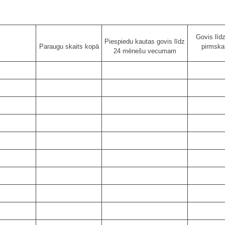
Govis lī
Piespiedu kautas govis līdz
Paraugu skaits kopā
pirmska
24 mēnešu vecumam