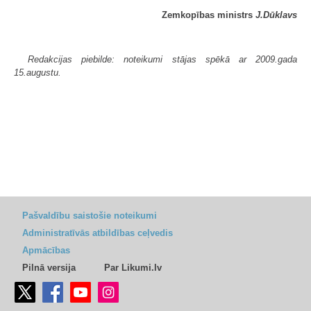
Zemkopības ministrs
J.Dūklavs
Redakcijas piebilde: noteikumi stājas spēkā ar 2009.gada
15.augustu.
Pašvaldību saistošie noteikumi
Administratīvās atbildības ceļvedis
Apmācības
Pilnā versija
Par Likumi.lv