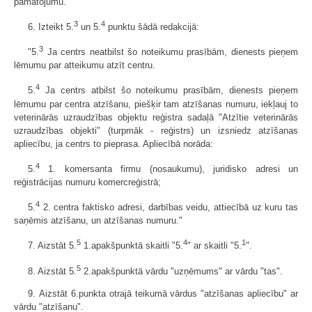
pamatojumu."
3
4
6. Izteikt 5.
un 5.
punktu šādā redakcijā:
3
"5.
Ja centrs neatbilst šo noteikumu prasībām, dienests pieņem
lēmumu par atteikumu atzīt centru.
4
5.
Ja centrs atbilst šo noteikumu prasībām, dienests pieņem
lēmumu par centra atzīšanu, piešķir tam atzīšanas numuru, iekļauj to
veterinārās uzraudzības objektu reģistra sadaļā "Atzītie veterinārās
uzraudzības objekti" (turpmāk - reģistrs) un izsniedz atzīšanas
apliecību, ja centrs to pieprasa. Apliecībā norāda:
4
5.
1. komersanta firmu (nosaukumu), juridisko adresi un
reģistrācijas numuru komercreģistrā;
4
5.
2. centra faktisko adresi, darbības veidu, attiecībā uz kuru tas
saņēmis atzīšanu, un atzīšanas numuru."
5
4
1
7. Aizstāt 5.
1.apakšpunktā skaitli "5.
" ar skaitli "5.
".
5
8. Aizstāt 5.
2.apakšpunktā vārdu "uzņēmums" ar vārdu "tas".
9. Aizstāt 6.punkta otrajā teikumā vārdus "atzīšanas apliecību" ar
vārdu "atzīšanu".