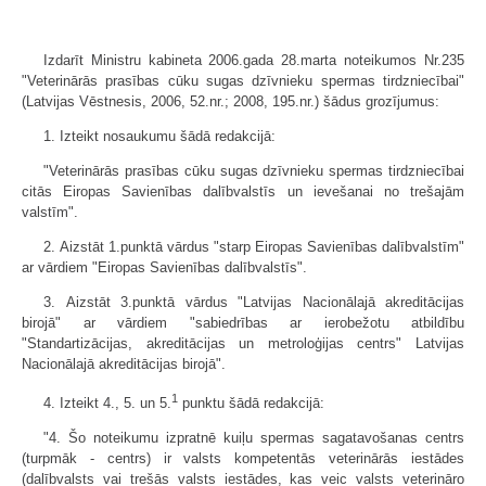
Izdarīt Ministru kabineta 2006.gada 28.marta noteikumos Nr.235
"Veterinārās prasības cūku sugas dzīvnieku spermas tirdzniecībai"
(Latvijas Vēstnesis, 2006, 52.nr.; 2008, 195.nr.) šādus grozījumus:
1. Izteikt nosaukumu šādā redakcijā:
"Veterinārās prasības cūku sugas dzīvnieku spermas tirdzniecībai
citās Eiropas Savienības dalībvalstīs un ievešanai no trešajām
valstīm".
2. Aizstāt 1.punktā vārdus "starp Eiropas Savienības dalībvalstīm"
ar vārdiem "Eiropas Savienības dalībvalstīs".
3. Aizstāt 3.punktā vārdus "Latvijas Nacionālajā akreditācijas
birojā" ar vārdiem "sabiedrības ar ierobežotu atbildību
"Standartizācijas, akreditācijas un metroloģijas centrs" Latvijas
Nacionālajā akreditācijas birojā".
1
4. Izteikt 4., 5. un 5.
punktu šādā redakcijā:
"4. Šo noteikumu izpratnē kuiļu spermas sagatavošanas centrs
(turpmāk - centrs) ir valsts kompetentās veterinārās iestādes
(dalībvalsts vai trešās valsts iestādes, kas veic valsts veterināro