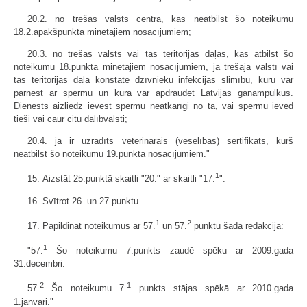
20.2. no trešās valsts centra, kas neatbilst šo noteikumu
18.2.apakšpunktā minētajiem nosacījumiem;
20.3. no trešās valsts vai tās teritorijas daļas, kas atbilst šo
noteikumu 18.punktā minētajiem nosacījumiem, ja trešajā valstī vai
tās teritorijas daļā konstatē dzīvnieku infekcijas slimību, kuru var
pārnest ar spermu un kura var apdraudēt Latvijas ganāmpulkus.
Dienests aizliedz ievest spermu neatkarīgi no tā, vai spermu ieved
tieši vai caur citu dalībvalsti;
20.4. ja ir uzrādīts veterinārais (veselības) sertifikāts, kurš
neatbilst šo noteikumu 19.punkta nosacījumiem."
1
15. Aizstāt 25.punktā skaitli "20." ar skaitli "17.
".
16. Svītrot 26. un 27.punktu.
1
2
17. Papildināt noteikumus ar 57.
un 57.
punktu šādā redakcijā:
1
"57.
Šo noteikumu 7.punkts zaudē spēku ar 2009.gada
31.decembri.
2
1
57.
Šo noteikumu 7.
punkts stājas spēkā ar 2010.gada
1.janvāri."