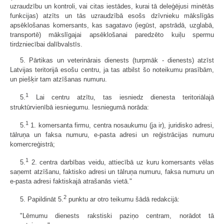
uzraudzību un kontroli, vai citas iestādes, kurai tā deleģējusi minētās
funkcijas) atzīts un tās uzraudzībā esošs dzīvnieku mākslīgās
apsēklošanas komersants, kas sagatavo (iegūst, apstrādā, uzglabā,
transportē) mākslīgajai apsēklošanai paredzēto kuiļu spermu
tirdzniecībai dalībvalstīs.
5. Pārtikas un veterinārais dienests (turpmāk - dienests) atzīst
Latvijas teritorijā esošu centru, ja tas atbilst šo noteikumu prasībām,
un piešķir tam atzīšanas numuru.
1
5.
Lai centru atzītu, tas iesniedz dienesta teritoriālajā
struktūrvienībā iesniegumu. Iesniegumā norāda:
1
5.
1. komersanta firmu, centra nosaukumu (ja ir), juridisko adresi,
tālruņa un faksa numuru, e-pasta adresi un reģistrācijas numuru
komercreģistrā;
1
5.
2. centra darbības veidu, attiecībā uz kuru komersants vēlas
saņemt atzīšanu, faktisko adresi un tālruņa numuru, faksa numuru un
e-pasta adresi faktiskajā atrašanās vietā."
2
5. Papildināt 5.
punktu ar otro teikumu šādā redakcijā:
"Lēmumu dienests rakstiski paziņo centram, norādot tā