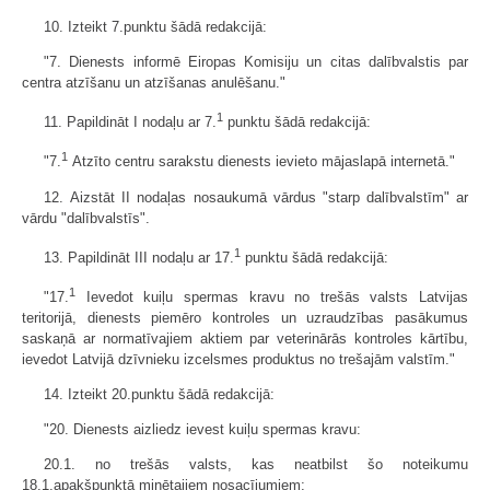
10. Izteikt 7.punktu šādā redakcijā:
"7. Dienests informē Eiropas Komisiju un citas dalībvalstis par
centra atzīšanu un atzīšanas anulēšanu."
1
11. Papildināt I nodaļu ar 7.
punktu šādā redakcijā:
1
"7.
Atzīto centru sarakstu dienests ievieto mājaslapā internetā."
12. Aizstāt II nodaļas nosaukumā vārdus "starp dalībvalstīm" ar
vārdu "dalībvalstīs".
1
13. Papildināt III nodaļu ar 17.
punktu šādā redakcijā:
1
"17.
Ievedot kuiļu spermas kravu no trešās valsts Latvijas
teritorijā, dienests piemēro kontroles un uzraudzības pasākumus
saskaņā ar normatīvajiem aktiem par veterinārās kontroles kārtību,
ievedot Latvijā dzīvnieku izcelsmes produktus no trešajām valstīm."
14. Izteikt 20.punktu šādā redakcijā:
"20. Dienests aizliedz ievest kuiļu spermas kravu:
20.1. no trešās valsts, kas neatbilst šo noteikumu
18.1.apakšpunktā minētajiem nosacījumiem;