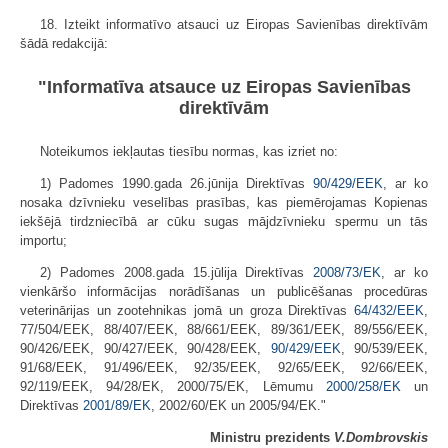
18. Izteikt informatīvo atsauci uz Eiropas Savienības direktīvām
šādā redakcijā:
"Informatīva atsauce uz Eiropas Savienības
direktīvām
Noteikumos iekļautas tiesību normas, kas izriet no:
1) Padomes 1990.gada 26.jūnija Direktīvas
90/429/EEK
, ar ko
nosaka dzīvnieku veselības prasības, kas piemērojamas Kopienas
iekšējā tirdzniecībā ar cūku sugas mājdzīvnieku spermu un tās
importu;
2) Padomes 2008.gada 15.jūlija Direktīvas
2008/73/EK
, ar ko
vienkāršo informācijas norādīšanas un publicēšanas procedūras
veterinārijas un zootehnikas jomā un groza Direktīvas
64/432/EEK
,
77/504/EEK, 88/407/EEK, 88/661/EEK, 89/361/EEK, 89/556/EEK,
90/426/EEK, 90/427/EEK, 90/428/EEK,
90/429/EEK
, 90/539/EEK,
91/68/EEK, 91/496/EEK, 92/35/EEK, 92/65/EEK, 92/66/EEK,
92/119/EEK, 94/28/EK, 2000/75/EK, Lēmumu
2000/258/EK
un
Direktīvas
2001/89/EK
, 2002/60/EK un 2005/94/EK."
Ministru prezidents
V.Dombrovskis