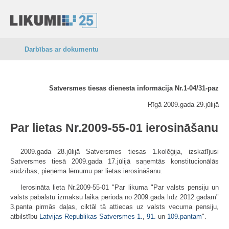
Darbības ar dokumentu
Satversmes tiesas dienesta informācija Nr.1-04/31-paz
Rīgā 2009.gada 29.jūlijā
Par lietas Nr.2009-55-01 ierosināšanu
2009.gada 28.jūlijā Satversmes tiesas 1.kolēģija, izskatījusi
Satversmes tiesā 2009.gada 17.jūlijā saņemtās konstitucionālās
sūdzības, pieņēma lēmumu par lietas ierosināšanu.
Ierosināta lieta Nr.2009-55-01 "Par likuma "Par valsts pensiju un
valsts pabalstu izmaksu laika periodā no 2009.gada līdz 2012.gadam"
3.panta pirmās daļas, ciktāl tā attiecas uz valsts vecuma pensiju,
atbilstību
Latvijas Republikas Satversmes
1.
,
91.
un
109.pantam
".