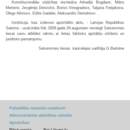
Konstitucionālās sūdzības iesniedza Arkadijs Bogdans, Māris
Mertens, Jevgēnijs Drevickis, Boriss Vinogradovs, Tatjana Tretjakova,
Olegs Alimovs, Edīte Gaidele, Aleksandrs Demehovs.
Institūcija, kas izdevusi apstrīdēto aktu, - Latvijas Republikas
Saeima - uzaicināta līdz 2009.gada 28.augustam iesniegt Satversmes
tiesai savu atbildes rakstu ar lietas faktisko apstākļu izklāstu un
juridisko pamatojumu.
Satversmes tiesas kancelejas vadītāja
G.Barkāne
Pašvaldību saistošie noteikumi
Administratīvās atbildības ceļvedis
Apmācības
Pilnā versija
Par Likumi.lv