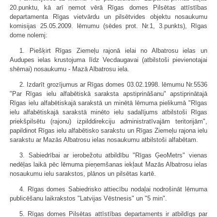
20.punktu, kā arī ņemot vērā Rīgas domes Pilsētas attīstības
departamenta Rīgas vietvārdu un pilsētvides objektu nosaukumu
komisijas 25.05.2009. lēmumu (sēdes prot. Nr.1, 3.punkts), Rīgas
dome nolemj:
1. Piešķirt Rīgas Ziemeļu rajonā ielai no Albatrosu ielas un
Audupes ielas krustojuma līdz Vecdaugavai (atbilstoši pievienotajai
shēmai) nosaukumu - Mazā Albatrosu iela.
2. Izdarīt grozījumus ar Rīgas domes 03.02.1998. lēmumu Nr.5536
"Par Rīgas ielu alfabētiskā saraksta apstiprināšanu" apstiprinātajā
Rīgas ielu alfabētiskajā sarakstā un minētā lēmuma pielikumā "Rīgas
ielu alfabētiskajā sarakstā minēto ielu sadalījums atbilstoši Rīgas
priekšpilsētu (rajonu) izpilddirekciju administratīvajām teritorijām",
papildinot Rīgas ielu alfabētisko sarakstu un Rīgas Ziemeļu rajona ielu
sarakstu ar Mazās Albatrosu ielas nosaukumu atbilstoši alfabētam.
3. Sabiedrībai ar ierobežotu atbildību "Rīgas ĢeoMetrs" vienas
nedēļas laikā pēc lēmuma pieņemšanas iekļaut Mazās Albatrosu ielas
nosaukumu ielu sarakstos, plānos un pilsētas kartē.
4. Rīgas domes Sabiedrisko attiecību nodaļai nodrošināt lēmuma
publicēšanu laikrakstos "Latvijas Vēstnesis" un "5 min".
5. Rīgas domes Pilsētas attīstības departaments ir atbildīgs par