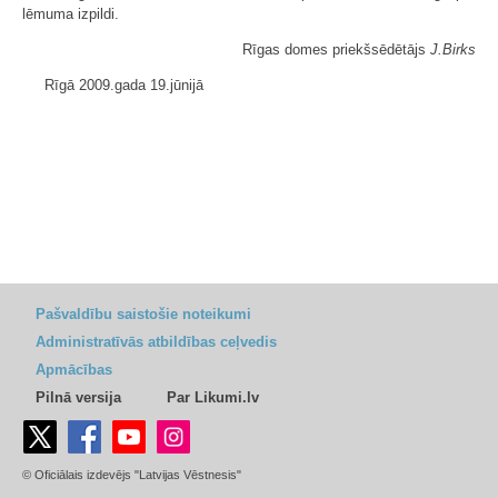
lēmuma izpildi.
Rīgas domes priekšsēdētājs
J.Birks
Rīgā 2009.gada 19.jūnijā
Pašvaldību saistošie noteikumi
Administratīvās atbildības ceļvedis
Apmācības
Pilnā versija
Par Likumi.lv
© Oficiālais izdevējs "Latvijas Vēstnesis"