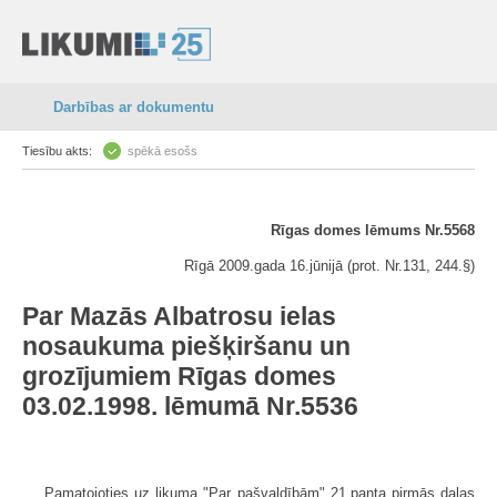
Darbības ar dokumentu
Tiesību akts:
spēkā esošs
Rīgas domes lēmums Nr.5568
Rīgā 2009.gada 16.jūnijā (prot. Nr.131, 244.§)
Par Mazās Albatrosu ielas
nosaukuma piešķiršanu un
grozījumiem Rīgas domes
03.02.1998. lēmumā Nr.5536
Pamatojoties uz likuma "Par pašvaldībām" 21.panta pirmās daļas